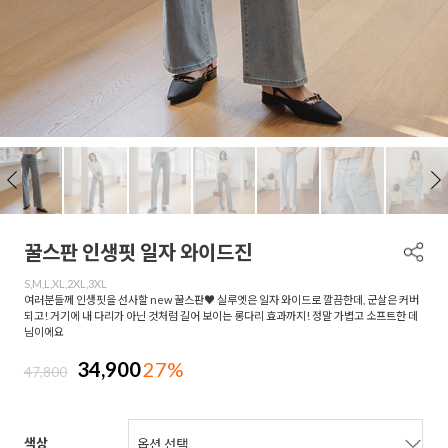
꿀스판 인생핏 일자 와이드진
S,M,L,XL,2XL,3XL
여러분들께 인생핏을 선사할 new 꿀스판♥ 실루엣은 일자 와이드로 깔끔한데, 군살은 커버
되고! 거기에 내 다리가 아닌 것처럼 길어 보이는 롱다리 효과까지! 정말 가볍고 소프트한 데
님이에요
34,900
27%
47,800
색상