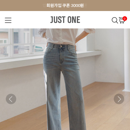
앱 다운로드 10% 할인쿠폰
앱 다운로드 10% 할인쿠폰
회원가입 쿠폰 3000원
0
NEW 7%
BEST
오늘출발
MADE . J
상의
팬츠
아우