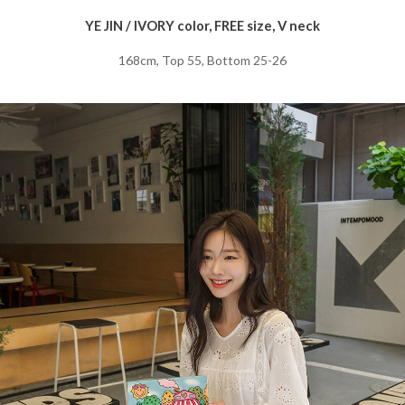
YE JIN / IVORY color, FREE size, V neck
168cm, Top 55, Bottom 25-26