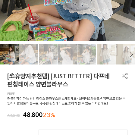
[⛱️휴양지추천템] [JUST BETTER] 다프네
펀칭레이스 양면블라우스
FREE
러블리함이 가득 담긴 레이스 블라우스를 소개할게요~ 브이넥&라운드넥 양면으로 입을 수
있어서 활용도가 높구요, 수수한 펀칭레이스로 흔하게 볼 수 없는 디자인에요!
48,800
23%
63,300