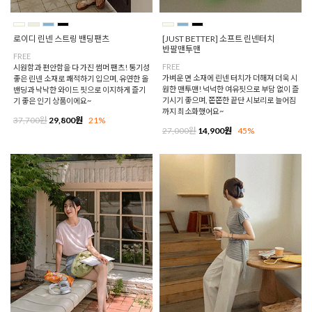
로이디 린넨 스트링 밴딩팬츠
[JUST BETTER] 소프트 린넨터치
반팔맨투맨
FREE
FREE
시원함과 편안함을 다 가진 썸머 팬츠! 통기성
가벼운 면 소재에 린넨 터치가 더해져 더욱 시
좋은 린넨 소재로 쾌적하기 입으며, 유연한 올
원한 맨투맨! 넉넉한 여유핏으로 부담 없이 즐
밴딩과 낙낙한 와이드 핏으로 이지하게 즐기
기시기 좋으며, 쫀쫀한 끝단 시보리로 늘어짐
기 좋은 인기 상품이에요~
까지 최소화했어요~
37,700원
29,800원
21%
27,000원
14,900원
45%