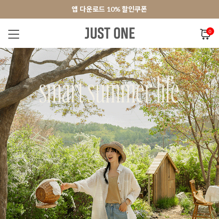
앱 다운로드 10% 할인쿠폰
앱 다운로드 10% 할인쿠폰
회원가입 쿠폰 3000원
회원가입 쿠폰 3000원
0
NEW 7%
BEST
오늘출발
MADE . J
상의
팬츠
아우