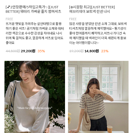
[💕2만장판매/5차입고특가✨][JUST
[❄️시원함 최고][JUST BETTER]
BETTER] 워터리 가벼운 줄지 썸머셔츠
에브리데이 보트넥 린넨 나시
FREE
FREE
뜨거운 햇빛을 가려주는 살안타템으로 활용
많은 사랑을 받았던 린넨 소재 그대로, 보트넥
하기 좋은 셔츠! 공기처럼 가벼운 소재와 워터
티셔츠처럼 깔끔하게 제작했어요~ 통기성이
리한 색감으로 수수한 감성을 자아내요 나시
좋아 한여름까지 쾌적하고,셔츠나 가디건 속
위에 툭 걸쳐도 좋고, 깔끔하게 셔츠로 입어도
에 매치했을 때 넥라인이 더욱 세련되게 돋보
좋아요
이는 아이템이랍니다✨
44,800원
29,200원
35%
19,200원
14,800원
23%