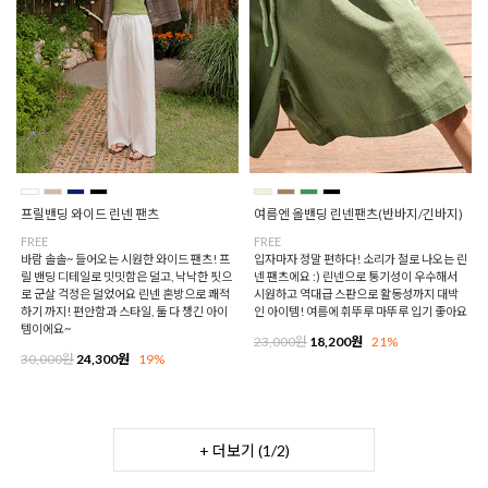
프릴밴딩 와이드 린넨 팬츠
여름엔 올밴딩 린넨팬츠(반바지/긴바지)
FREE
FREE
바람 솔솔~ 들어오는 시원한 와이드 팬츠! 프
입자마자 정말 편하다! 소리가 절로 나오는 린
릴 밴딩 디테일로 밋밋함은 덜고, 낙낙한 핏으
넨 팬츠에요 :) 린넨으로 통기성이 우수해서
로 군살 걱정은 덜었어요 린넨 혼방으로 쾌적
시원하고 역대급 스판으로 활동성까지 대박
하기 까지! 편안함과 스타일, 둘 다 챙긴 아이
인 아이템! 여름에 휘뚜루 마뚜루 입기 좋아요
템이에요~
23,000원
18,200원
21%
30,000원
24,300원
19%
+ 더보기 (
1
/
2
)