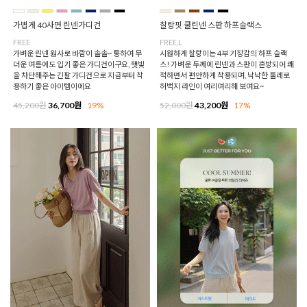
가볍게 40사면 린넨가디건
찰랑핏 쿨린넨 스판 하프슬랙스
FREE
FREE,L
가벼운 린넨 원사로 바람이 솔솔~ 통하여 무
시원하게 찰랑이는 4부 기장감의 하프 슬랙
더운 여름에도 입기 좋은 가디건이구요, 햇빛
스! 가벼운 두께에 린넨과 스판이 혼방되어 쾌
을 차단해주는 긴팔 가디건으로 지금부터 착
적하면서 편안하게 착용되며, 낙낙한 둘레로
용하기 좋은 아이템이에요
허벅지 라인이 여리여리해 보여요~
45,200원
36,700원
19%
52,000원
43,200원
17%