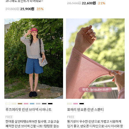
코디해도 포인트가 되어줘요~
28,500원
22,600원
21%
39,800원
25,900원
35%
루즈여리핏 린넨 브이넥 시어니트
포에리 반오픈 린넨 스판티
FREE
FREE
한여름 살안타템&에어컨 필수템, 고슬고슬
통기성이 우수한 린넨으로 가볍고 시원하게
쾌적한 린넨 브이넥 긴팔 니트! 텁텁함 없는
입기 좋고, 반오픈 디자인으로 나시 이너와 함