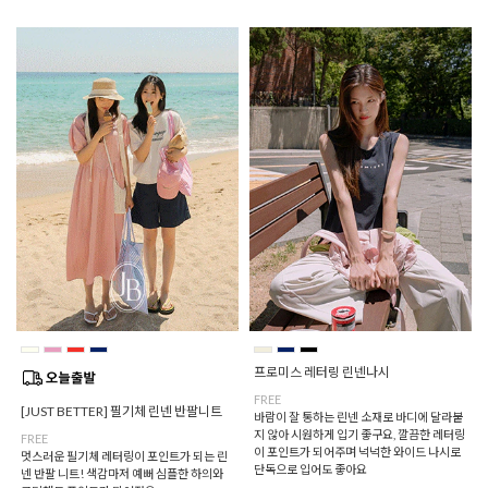
프로미스 레터링 린넨나시
FREE
[JUST BETTER] 필기체 린넨 반팔니트
바람이 잘 통하는 린넨 소재로 바디에 달라붙
지 않아 시원하게 입기 좋구요, 깔끔한 레터링
FREE
이 포인트가 되어주며 넉넉한 와이드 나시로
멋스러운 필기체 레터링이 포인트가 되는 린
단독으로 입어도 좋아요
넨 반팔 니트! 색감마저 예뻐 심플한 하의와