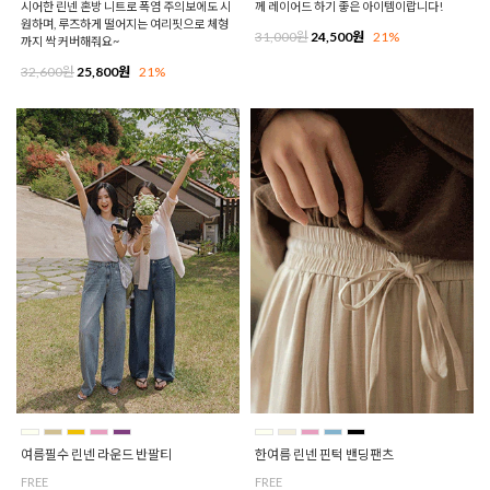
시어한 린넨 혼방 니트로 폭염 주의보에도 시
께 레이어드 하기 좋은 아이템이랍니다!
원하며, 루즈하게 떨어지는 여리핏으로 체형
31,000원
24,500원
21%
까지 싹 커버해줘요~
32,600원
25,800원
21%
여름필수 린넨 라운드 반팔티
한여름 린넨 핀턱 밴딩팬츠
FREE
FREE