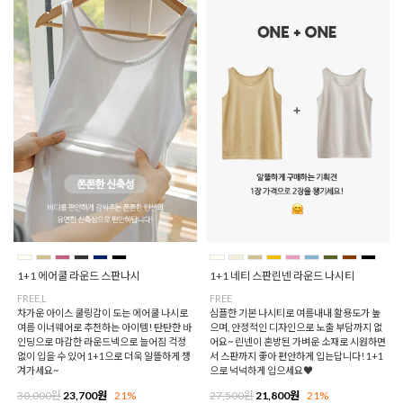
1+1 에어쿨 라운드 스판나시
1+1 네티 스판린넨 라운드 나시티
FREE,L
FREE
차가운 아이스 쿨링감이 도는 에어쿨 나시로
심플한 기본 나시티로 여름내내 활용도가 높
여름 이너웨어로 추천하는 아이템! 탄탄한 바
으며, 안정적인 디자인으로 노출 부담까지 없
인딩으로 마감한 라운드넥으로 늘어짐 걱정
어요~ 린넨이 혼방된 가벼운 소재로 시원하면
없이 입을 수 있어 1+1으로 더욱 알뜰하게 챙
서 스판까지 좋아 편안하게 입는답니다! 1+1
겨가세요~
으로 넉넉하게 입으세요♥
30,000원
23,700원
21%
27,500원
21,800원
21%