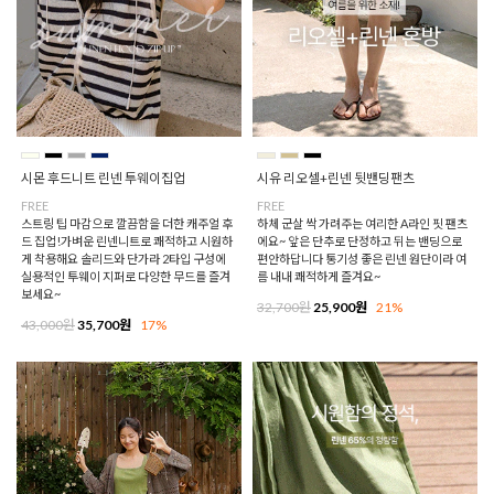
시몬 후드니트 린넨 투웨이집업
시유 리오셀+린넨 뒷밴딩팬츠
FREE
FREE
스트링 팁 마감으로 깔끔함을 더한 캐주얼 후
하체 군살 싹 가려주는 여리한 A라인 핏 팬츠
드 집업!가벼운 린넨니트로 쾌적하고 시원하
에요~ 앞은 단추로 단정하고 뒤는 밴딩으로
게 착용해요 솔리드와 단가라 2타입 구성에
편안하답니다 통기성 좋은 린넨 원단이라 여
실용적인 투웨이 지퍼로 다양한 무드를 즐겨
름 내내 쾌적하게 즐겨요~
보세요~
32,700원
25,900원
21%
43,000원
35,700원
17%