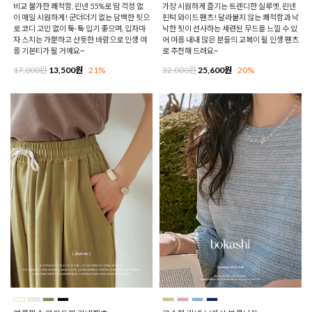
비교 불가한 쾌적함, 린넨 55%로 땀 걱정 없
가장 시원하게 즐기는 트렌디한 실루엣, 린넨
이 매일 시원하게! 군더더기 없는 담백한 핏으
핀턱 와이드 팬츠! 달라붙지 않는 쾌적함과 낙
로 코디 고민 없이 툭-툭 입기 좋으며, 입자마
낙한 핏이 선사하는 세련된 무드를 느낄 수 있
자 스치는 가뿐하고 산뜻한 바람으로 인생 여
어 여름 내내 많은 분들의 교복이 될 인생 팬츠
름 기본티가 될 거예요~
로 추천해 드려요~
17,000원
13,500원
21%
32,000원
25,600원
20%