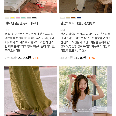
래브 텐셜린넨 무지 니트티
깔끔와이드 뒷밴딩 린넨팬츠
FREE
S,M,L
텐셀+린넨 혼방으로 니트처럼 멋스럽고, 티
린넨의 까슬함은 빼고, 와이드 핏의 멋스러움
셔츠처럼 편안하게! 깔끔한 무지 디자인이라
만 남겼다! 바이오 워싱으로 까슬함을 없앤 린
어디에나 툭- 매치하기 좋고요! 가볍게 입기
넨 팬츠로 시원함과 고급스러움을 동시에 잡
만 해도 분위기까지 챙겨주는 데일리 아이템,
았으며, 벙벙함 없이 툭 떨어지는 프리미엄 와
추천드릴게요
이드 핏으로 깔끔해요~
29,000원
23,000원
21%
55,000원
45,700원
17%