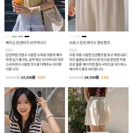
베리슨 린넨터치 브이넥나시
브로스 린넨 와이드 밴딩팬츠
FREE
FREE
린넨처럼 가볍고 시원한 소재로 여름에 쾌적
더운 여름 시원한 린넨팬츠를 찾고 계셨나요?
하게 입기 좋구요, 살짝 파인 브이넥이라 여성
허리 올밴딩과 와이드한 핏으로 편안한 착용
스러우면서 시원한 무드를 더해주는 아이템
감은 물론, 베이직한 컬러 구성으로 어디에나
이랍니다!
매치하기 좋은 바지랍니다
29,000원
23,200원
20%
31,000원
24,500원
21%