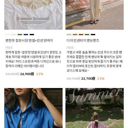
편한핏 찰랑시원 텐셀+린넨 반바지
디아 린넨터치 밴딩팬츠
FREE
FREE
편하게 찰랑~찰랑한 텐셀과 린넨이 혼방된 소
가볍고 바람 솔솔 통하는 린넨 무드의 코튼 팬
재로 무더운 여름에 시원하게 입기 좋은 반바
츠에요 쫀쫀한 전체 밴딩에 툭 떨어지는 일자
지에요! 허리 스트링과 버튼 디자인으로 유니
핏으로 하루 종일 편안하게 즐기기 좋구요! 베
함까지 더해진 아이템이랍니다
이직 컬러부터 포인트 컬러까지, 취향에 맞게
초이스해 보세요~
34,000원
26,900원
21%
28,700원
22,700원
21%