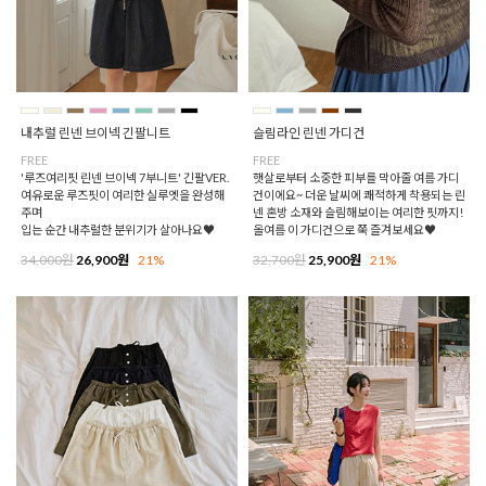
내추럴 린넨 브이넥 긴팔니트
슬림라인 린넨 가디건
FREE
FREE
'루즈여리핏 린넨 브이넥 7부니트' 긴팔VER.
햇살로부터 소중한 피부를 막아줄 여름 가디
여유로운 루즈핏이 여리한 실루엣을 완성해
건이에요~ 더운 날씨에 쾌적하게 착용되는 린
주며
넨 혼방 소재와 슬림해보이는 여리한 핏까지!
입는 순간 내추럴한 분위기가 살아나요♥
올여름 이 가디건으로 쭉 즐겨보세요♥
34,000원
26,900원
21%
32,700원
25,900원
21%