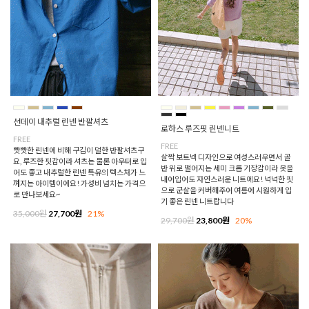
선데이 내추럴 린넨 반팔셔츠
로하스 루즈핏 린넨니트
FREE
FREE
빳빳한 린넨에 비해 구김이 덜한 반팔셔츠구
살짝 보트넥 디자인으로 여성스러우면서 골
요, 루즈한 핏감이라 셔츠는 물론 아우터로 입
반 위로 떨어지는 세미 크롭 기장감이라 옷을
어도 좋고 내추럴한 린넨 특유의 텍스처가 느
내어입어도 자연스러운 니트에요! 넉넉한 핏
껴지는 아이템이에요! 가성비 넘치는 가격으
으로 군살을 커버해주어 여름에 시원하게 입
로 만나보세요~
기 좋은 린넨 니트랍니다
35,000원
27,700원
21%
29,700원
23,800원
20%