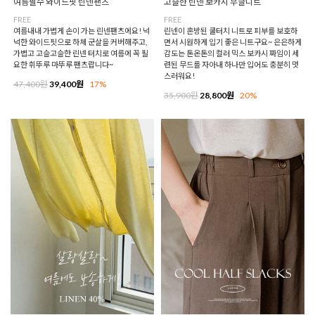
여름필수 와이드핏 린넨팬츠
고슬한 린넨 보카시 부클니트
FREE
FREE
여름내내 가볍게 손이 가는 린넨팬츠에요! 넉
린넨이 혼방된 쿨터치 니트로 피부를 보호하
넉한 와이드핏으로 하체 군살을 커버해주고,
면서 시원하게 입기 좋은 니트구요~ 은은하게
가볍고 고슬고슬한 린넨 터치로 여름에 꼭 필
감도는 톤온톤의 컬러 믹스 보카시 짜임이 세
요한 휘뚜루 마뚜루 팬츠랍니다~
련된 무드를 자아내 하나만 입어도 충분히 멋
스러워요!
47,400원
39,400원
17%
35,900원
28,800원
20%