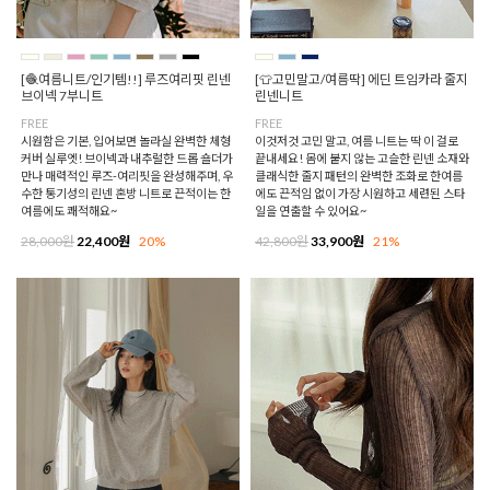
[🧶여름니트/인기템!!] 루즈여리핏 린넨
[👕고민말고/여름딱] 에딘 트임카라 줄지
브이넥 7부니트
린넨니트
FREE
FREE
시원함은 기본, 입어보면 놀라실 완벽한 체형
이것저것 고민 말고, 여름 니트는 딱 이 걸로
커버 실루엣! 브이넥과 내추럴한 드롭 숄더가
끝내세요! 몸에 붙지 않는 고슬한 린넨 소재와
만나 매력적인 루즈-여리핏을 완성해주며, 우
클래식한 줄지 패턴의 완벽한 조화로 한여름
수한 통기성의 린넨 혼방 니트로 끈적이는 한
에도 끈적임 없이 가장 시원하고 세련된 스타
여름에도 쾌적해요~
일을 연출할 수 있어요~
28,000원
22,400원
20%
42,800원
33,900원
21%