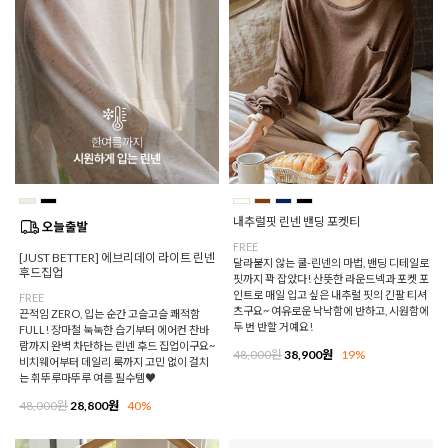
내추럴핏 린넨 밴딩 포켓티
FREE
[JUST BETTER] 에브리데이 라이트 린넨
달라붙지 않는 쿨-린넨의 마법, 밴딩 디테일로
후드집업
핏까지 꽉 잡았다! 산뜻한 라운드넥과 포켓 포
인트로 매일 입고 싶은 내추럴 핏의 긴팔 티셔
FREE
츠구요~ 여유로운 낙낙함에 반하고, 시원함에
끈적임 ZERO, 입는 순간 고슬고슬 쾌적함
두 번 반할 거예요!
FULL! 장마철 눅눅한 습기부터 에어컨 찬바
람까지 완벽 차단하는 린넨 후드 집업이구요~
48,000원
38,900원
19%
비치웨어부터 데일리 룩까지 고민 없이 걸치
는 휘뚜루마뚜루 여름 필수템♥
48,000원
28,800원
40%