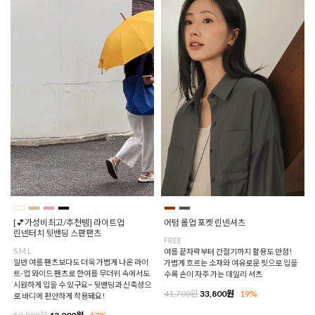
[💕가성비최고/추천템] 라이트업
어텀 롤업 포켓 린넨셔츠
린넨터치 뒷밴딩 스판팬츠
FREE
S,M,L
여름 끝자락부터 간절기까지 활용도 만점!
일반 여름 팬츠보다도 더욱 가볍게 나온 라이
가볍게 흐르는 소재와 여유로운 핏으로 입을
트-업 와이드 팬츠로 한여름 무더위 속에서도
수록 손이 자주 가는 데일리 셔츠
시원하게 입을 수 있구요~ 뒷밴딩과 신축성으
41,700원
33,800원
19%
로 바디에 편안하게 착용돼요!