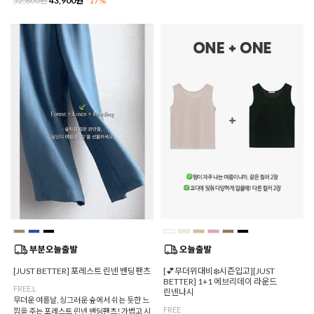
52,800원
43,900원
17%
[JUST BETTER] 포레스트 린넨 밴딩팬츠
[💕무더위대비❄️시즌입고][JUST
BETTER] 1+1 에브리데이 라운드
FREE,L
린넨나시
무더운 여름날, 싱그러운 숲에서 쉬는 듯한 느
FREE
낌을 주는 포레스트 린넨 밴딩팬츠! 가볍고 시