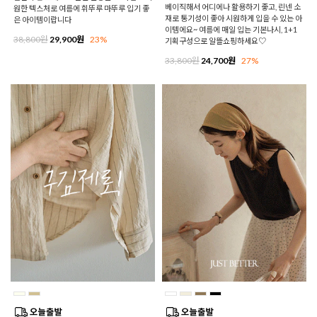
베이직해서 어디에나 활용하기 좋고, 린넨 소
원한 텍스처로 여름에 휘뚜루 마뚜루 입기 좋
재로 통기성이 좋아 시원하게 입을 수 있는 아
은 아이템이랍니다
이템에요~ 여름에 매일 입는 기본나시, 1+1
38,800원
29,900원
23%
기획구성으로 알뜰쇼핑하세요♡
33,800원
24,700원
27%