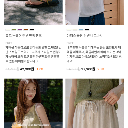
뮤트 투웨이 린넨 밴딩팬츠
아티스 롤링 린넨 니트나시
FREE
FREE
가벼운 착용감으로 엠디들도 반한 그 팬츠! 밑
내추럴한 무드를 더해주는 롤링 포인트가 매
단 스트링으로 와이드&조거 스타일로 변형이
력을 더해주고, 쇄골라인이 예뻐 보이는 U넥
가능하여 요즘 트렌드인 하렘팬츠를 연출할
디자인으로 여성스러움이 느껴지는 니트나시
수 있는 아이템이랍니다 :)
에요!
51,600원
42,900원
17%
34,800원
27,900원
20%