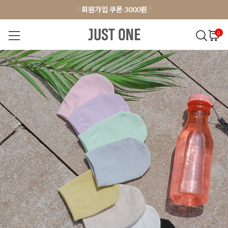
앱 다운로드 10% 할인쿠폰
앱 다운로드 10% 할인쿠폰
회원가입 쿠폰 3000원
0
NEW 7%
BEST
오늘출발
MADE . J
상의
팬츠
아우