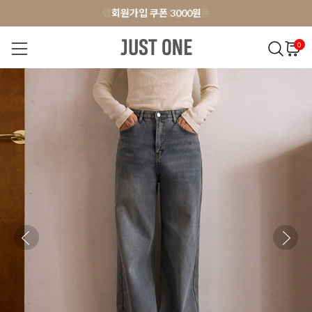
앱 다운로드 10% 할인쿠폰
앱 다운로드 10% 할인쿠폰
회원가입 쿠폰 3000원
0
NEW 7%
BEST
오늘출발
MADE . J
상의
팬츠
아우