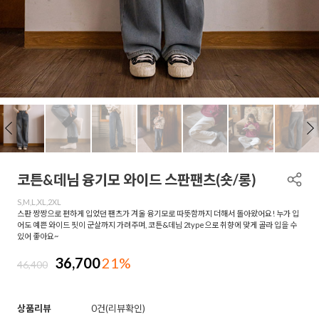
코튼&데님 융기모 와이드 스판팬츠(숏/롱)
S,M,L,XL,2XL
스판 짱짱으로 편하게 입었던 팬츠가 겨울 융기모로 따뜻함까지 더해서 돌아왔어요! 누가 입
어도 예쁜 와이드 핏이 군살까지 가려주며, 코튼&데님 2type으로 취향에 맞게 골라 입을 수
있어 좋아요~
36,700
21%
46,400
상품리뷰
0