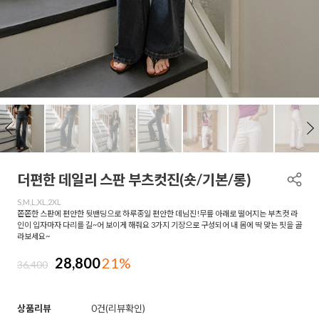
더편한 데일리 스판 부츠컷진(숏/기본/롱)
S,M,L,XL,2XL
쫀쫀한 스판에 편안한 뒷밴딩으로 하루종일 편안한 데님진!무릎 아래로 떨어지는 부츠컷 라
인이 입자마자 다리를 길~어 보이게 해줘요 3가지 기장으로 구성되어 내 몸에 딱 맞는 핏을 골
라보세요~
28,800
21%
36,400
상품리뷰
0