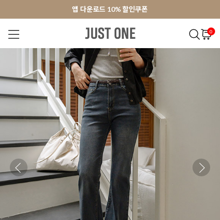
앱 다운로드 10% 할인쿠폰
앱 다운로드 10% 할인쿠폰
회원가입 쿠폰 3000원
회원가입 쿠폰 3000원
0
NEW 7%
BEST
오늘출발
MADE . J
상의
팬츠
아우