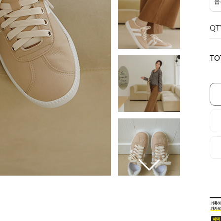
QT
TO