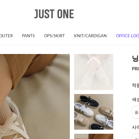
OUTER
PANTS
OPS/SKIRT
KNIT/CARDIGAN
OFFICE LO
닝
PR
적
색
사