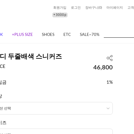
회원가입
로그인
장바구니(
0
)
마이페이지
고객
OK
+PLUS SIZE
SHOES
ETC
SALE~70%
디 두줄배색 스니커즈
ICE
46,800
립금
1%
상
이즈