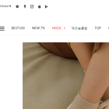
Global
▼
BEST100
NEW 7%
MADE . J
🚀오늘출발
TOP