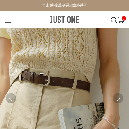
앱 다운로드 10% 할인쿠폰
앱 다운로드 10% 할인쿠폰
회원가입 쿠폰 3000원
0
NEW 7%
BEST
오늘출발
MADE . J
상의
팬츠
아우