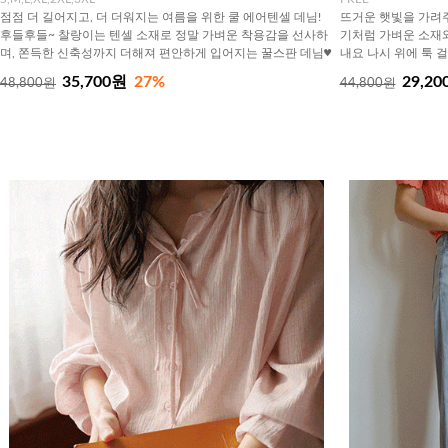
점점 더 길어지고, 더 더워지는 여름을 위한 쿨 에어텐셀 데님!
뜨거운 햇빛을 가려주
후들후들~ 찰랑이는 텐셀 소재로 정말 가벼운 착용감을 선사하
기처럼 가벼운 소재
며, 쫀득한 신축성까지 더해져 편안하게 입어지는 꿀스판 데님♥
내요 나시 위에 툭 
35,700원
27%
29,20
48,800원
44,800원