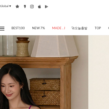
Global
▼
BEST100
NEW 7%
MADE . J
🚀오늘출발
TOP