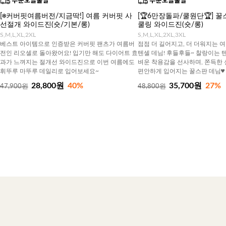
[❄️커버핏여름버전/지금딱!] 여름 커버핏 사
[🏆6만장돌파/쿨원단🏆] 
선절개 와이드진(숏/기본/롱)
쿨링 와이드진(숏/롱)
S,M,L,XL,2XL
S,M,L,XL,2XL,3XL
베스트 아이템으로 인증받은 커버핏 팬츠가 여름버
점점 더 길어지고, 더 더워지는 
전인 리오셀로 돌아왔어요! 입기만 해도 다이어트 효
텐셀 데님! 후들후들~ 찰랑이는 
과가 느껴지는 절개선 와이드진으로 이번 여름에도
벼운 착용감을 선사하며, 쫀득한
휘뚜루 마뚜루 데일리로 입어보세요~
편안하게 입어지는 꿀스판 데님♥
28,800원
40%
35,700원
27%
47,900원
48,800원