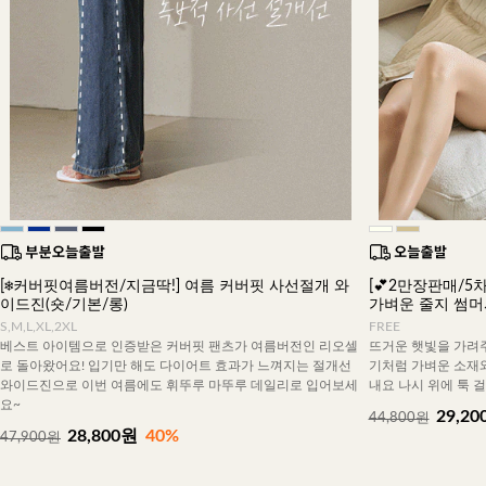
[❄️커버핏여름버전/지금딱!] 여름 커버핏 사선절개 와
[💕2만장판매/5차
이드진(숏/기본/롱)
가벼운 줄지 썸
S,M,L,XL,2XL
FREE
베스트 아이템으로 인증받은 커버핏 팬츠가 여름버전인 리오셀
뜨거운 햇빛을 가려주
로 돌아왔어요! 입기만 해도 다이어트 효과가 느껴지는 절개선
기처럼 가벼운 소재
와이드진으로 이번 여름에도 휘뚜루 마뚜루 데일리로 입어보세
내요 나시 위에 툭 
요~
29,20
44,800원
28,800원
40%
47,900원