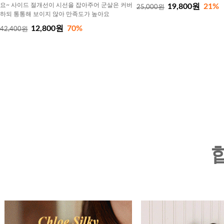
요~ 사이드 절개선이 시선을 잡아주어 군살은 커버
19,800원
21%
25,000원
하되 통통해 보이지 않아 만족도가 높아요
12,800원
70%
42,400원