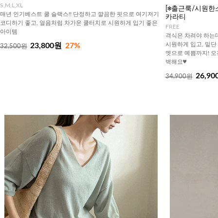
S,M,L,XL
[❄️출근룩/시원한소재
매년 인기베스트 쿨 슬랙스!! 단정하고 깔끔한 핏으로 여기저기
카라티
코디하기 좋고, 얼음처럼 차가운 쿨터치로 시원하게 입기 좋은
FREE
아이템
격식은 차려야 하는데
시원하게 입고, 밑단
23,800원
27%
32,500원
엣으로 예쁨까지! 오
벽해요♥
26,90
34,900원