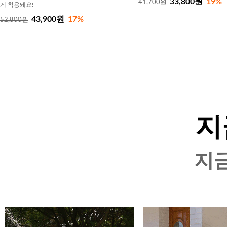
33,800원
19%
41,700원
게 착용돼요!
43,900원
17%
52,800원
지
지금