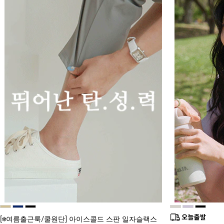
[❄️여름출근룩/쿨원단] 아이스콜드 스판 일자슬랙스