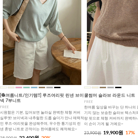
[🧶여름니트/인기템!!] 루즈여리핏 린넨 브이
쿨썸머 슬라브 라운드 니트
넥 7부니트
FREE
FREE
한여름 일상을 바꾸는 단 하나의 
시원함은 기본, 입어보면 놀라실 완벽한 체형 커버
기지 않는 보송한 슬라브 텍스처
실루엣! 브이넥과 내추럴한 드롭 숄더가 만나 매력적
랑 핏으로 체형 커버까지 완벽하니
인 루즈-여리핏을 완성해주며, 우수한 통기성의 린
이 손이 가게 될 거예요~
넨 혼방 니트로 끈적이는 한여름에도 쾌적해요~
19,900원
17%
23,900원
22,400원
20%