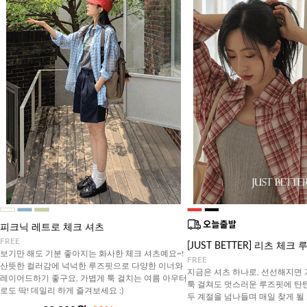
피크닉 레트로 체크 셔츠
FREE
[JUST BETTER] 리츠 체
보기만 해도 기분 좋아지는 화사한 체크 셔츠예요~!
FREE
산뜻한 컬러감에 넉넉한 루즈핏으로 다양한 이너와
지금은 셔츠 하나로, 선선해지면
레이어드하기 좋구요, 가볍게 툭 걸치는 여름 아우터
툭 걸쳐도 멋스러운 루즈핏에 탄
로도 딱! 데일리 하게 즐겨보세요 :)
두 계절을 넘나들며 매일 찾게 될 