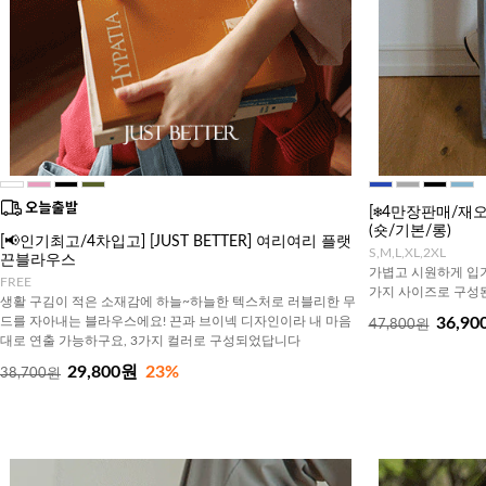
[❄️4만장판매/
(숏/기본/롱)
[📢인기최고/4차입고] [JUST BETTER] 여리여리 플랫
S,M,L,XL,2XL
끈블라우스
가볍고 시원하게 입기
FREE
가지 사이즈로 구성된
생활 구김이 적은 소재감에 하늘~하늘한 텍스처로 러블리한 무
드를 자아내는 블라우스에요! 끈과 브이넥 디자인이라 내 마음
36,90
47,800원
대로 연출 가능하구요, 3가지 컬러로 구성되었답니다
29,800원
23%
38,700원