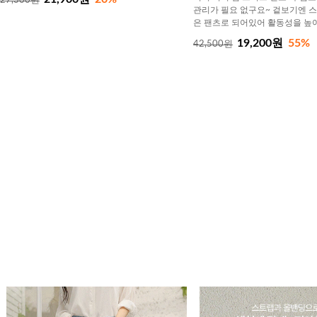
27,300원
관리가 필요 없구요~ 겉보기엔 
은 팬츠로 되어있어 활동성을 높
19,200원
55%
42,500원