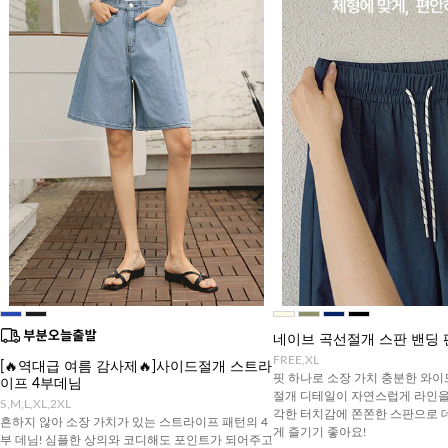
네이브 곡선절개 스판 밴딩 
FREE,XL
[🔥역대급 여름 감사제🔥]사이드절개 스트라
핏 하나로 소장 가치 충분한 와이
이프 4부데님
절개 디테일이 자연스럽게 라인을
S,M,L,XL,2XL
각한 터치감에 쫀쫀한 스판으로 
흔하지 않아 소장 가치가 있는 스트라이프 패턴의 4
게 즐기기 좋아요!
부 데님! 심플한 상의와 코디해도 포인트가 되어주고