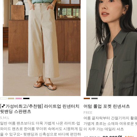
[💕가성비최고/추천템] 라이트업 린넨터치
어텀 롤업 포켓 린넨셔츠
뒷밴딩 스판팬츠
FREE
S,M,L
여름 끝자락부터 간절기까지 활용
일반 여름 팬츠보다도 더욱 가볍게 나온 라이트-업
가볍게 흐르는 소재와 여유로운 
와이드 팬츠로 한여름 무더위 속에서도 시원하게 입
이 자주 가는 데일리 셔츠
을 수 있구요~ 뒷밴딩과 신축성으로 바디에 편안하