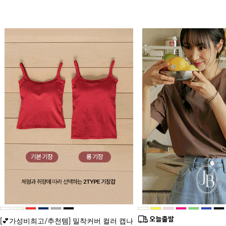
[💕가성비최고/추천템] 밀착커버 컬러 캡나