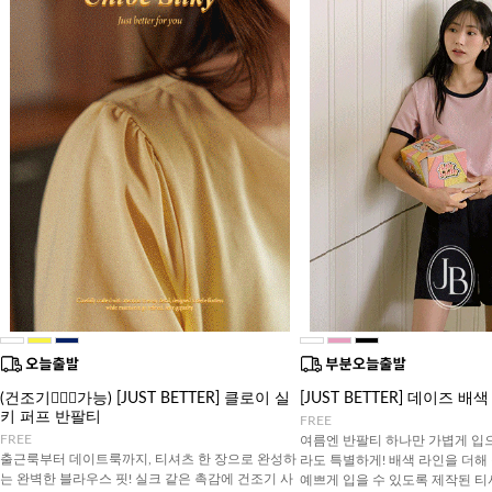
(건조기🙆🏻‍♀️가능) [JUST BETTER] 클로이 실
[JUST BETTER] 데이즈 배
키 퍼프 반팔티
FREE
FREE
여름엔 반팔티 하나만 가볍게 입
출근룩부터 데이트룩까지, 티셔츠 한 장으로 완성하
라도 특별하게! 배색 라인을 더해
는 완벽한 블라우스 핏! 실크 같은 촉감에 건조기 사
예쁘게 입을 수 있도록 제작된 