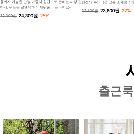
용까지 가능한 만능 이중지 원단으로 관리는 세상 편
텐션의 부드러운 코튼 소재로 시
하게, 무드는 로맨틱하게 채워줄 퍼프티예요~
23,800원
27%
32,600원
24,300원
25%
32,300원
출근룩