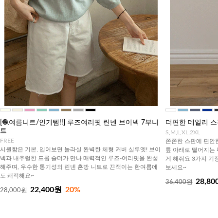
[🧶여름니트/인기템!!] 루즈여리핏 린넨 브이넥 7부니
더편한 데일리 스
트
S,M,L,XL,2XL
FREE
쫀쫀한 스판에 편안
시원함은 기본, 입어보면 놀라실 완벽한 체형 커버 실루엣! 브이
릎 아래로 떨어지는 
넥과 내추럴한 드롭 숄더가 만나 매력적인 루즈-여리핏을 완성
게 해줘요 3가지 기
해주며, 우수한 통기성의 린넨 혼방 니트로 끈적이는 한여름에
보세요~
도 쾌적해요~
28,80
36,400원
22,400원
20%
28,000원