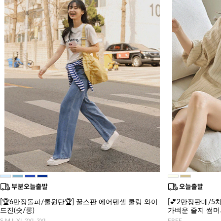
[🏆6만장돌파/쿨원단🏆] 꿀스판 에어텐셀 쿨링 와이
[💕2만장판매/5차
드진(숏/롱)
가벼운 줄지 썸
S,M,L,XL,2XL,3XL
FREE