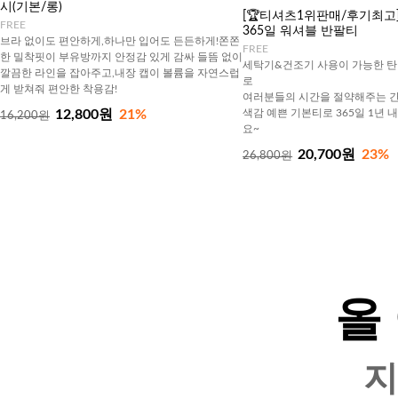
시(기본/롱)
[🏆티셔츠1위판매/후기최고][J
FREE
365일 워셔블 반팔티
브라 없이도 편안하게,하나만 입어도 든든하게!쫀쫀
FREE
한 밀착핏이 부유방까지 안정감 있게 감싸 들뜸 없이
세탁기&건조기 사용이 가능한 탄
깔끔한 라인을 잡아주고,내장 캡이 볼륨을 자연스럽
로
게 받쳐줘 편안한 착용감!
여러분들의 시간을 절약해주는 간
12,800원
21%
색감 예쁜 기본티로 365일 1년 
16,200원
요~
20,700원
23%
26,800원
올
지