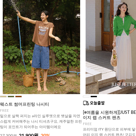
웨스트 썸머프린팅 나시티
FREE
[❄️여름을 시원하게][JUST B
밑으로 살짝 퍼지는 a라인 실루엣으로 뱃살을 자연
이지 랩 스커트 팬츠
스럽게 커버해주는 나시 티셔츠구요, 캐주얼한 프린
FREE
팅이 포인트가 되어주는 아이템이에요
프리미엄 ITY 원단으로 피부에 닿
어리 이지 랩 스커트 팬츠! 구김
21,900원
20%