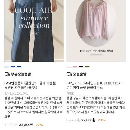
[💕4만장돌파/쿨원단✨] 쿨에어 텐셀
[📢인기최고/4차입고] [JUST BETTER]
뒷밴딩 와이드진(숏/롱)
여리여리 플랫 끈블라우스
S,M,L,XL,2XL,3XL
FREE
점점 더 길어지고, 더 더워지는 여름을 위한 쿨
생활 구김이 적은 소재감에 하늘~하늘한 텍스
에어텐셀 데님! 후들후들~ 찰랑이는 텐셀 소재
처로 러블리한 무드를 자아내는 블라우스에요!
로 정말 가벼운 착용감을 선사하며, 낙낙한 와이
끈과 브이넥 디자인이라 내 마음대로 연출 가능
드 핏으로 차르르하게 떨어지는 실루엣이 예뻐
하구요, 3가지 컬러로 구성되었답니다
요♥
38,700원
29,800원
23%
50,400원
36,800원
27%