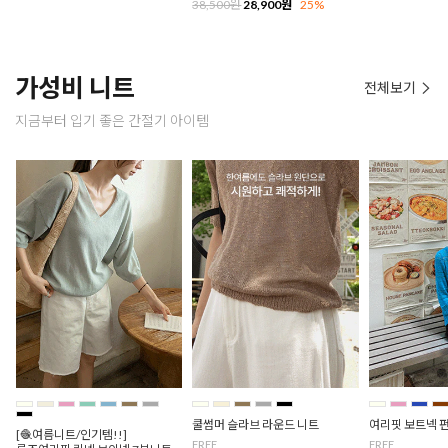
38,500원
28,900원
25%
가성비 니트
전체보기
지금부터 입기 좋은 간절기 아이템
쿨썸머 슬라브 라운드 니트
여리핏 보트넥 
[🧶여름니트/인기템!!]
FREE
FREE