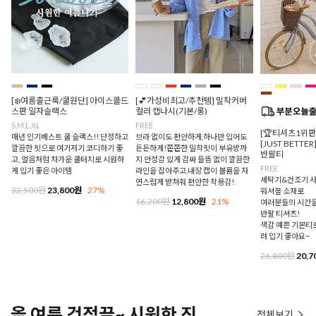
[❄️여름출근룩/쿨원단] 아이스콜드
[💕가성비최고/추천템] 밀착커버
스판 일자슬랙스
컬러 캡나시(기본/롱)
S,M,L,XL
FREE
[🏆티셔츠1위
매년 인기베스트 쿨 슬랙스!! 단정하고
브라 없이도 편안하게,하나만 입어도
[JUST BETTE
깔끔한 핏으로 여기저기 코디하기 좋
든든하게!쫀쫀한 밀착핏이 부유방까
반팔티
고, 얼음처럼 차가운 쿨터치로 시원하
지 안정감 있게 감싸 들뜸 없이 깔끔한
FREE
게 입기 좋은 아이템
라인을 잡아주고,내장 캡이 볼륨을 자
세탁기&건조기 사
연스럽게 받쳐줘 편안한 착용감!
32,500원
23,800원
27%
워셔블 소재로
16,200원
12,800원
21%
여러분들의 시간을
반팔 티셔츠!
색감 예쁜 기본티로
려 입기 좋아요~
26,800원
20,7
올 여름 걱정끝~ 시원한 진
전체보기