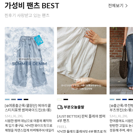
가성비 팬츠 BEST
전체보기
찐후기 사랑받고 있는 팬츠
[❄️여름출근룩/쿨원단] 에어리쿨
[❄️출근룩/추천
스티치포켓 썸머와이드진(숏/롱)
부츠컷진(숏/롱)
S,M,L,XL,2XL
[JUST BETTER] 핀턱 플레어 썸머
S,M,L,XL,2XL
4부 팬츠
시원한 썸머 데님으로 여름에 쾌적하
한여름에도 시원한
게 입기 좋구요, 넉넉한 와이드핏으로
탄탄한 고밀도 논
FREE,L
체형을 자연스럽게 커버해주어 데일리
정돈해 주며, 세미
낙낙한 둘레의 플레어핏 4부 팬츠로 허