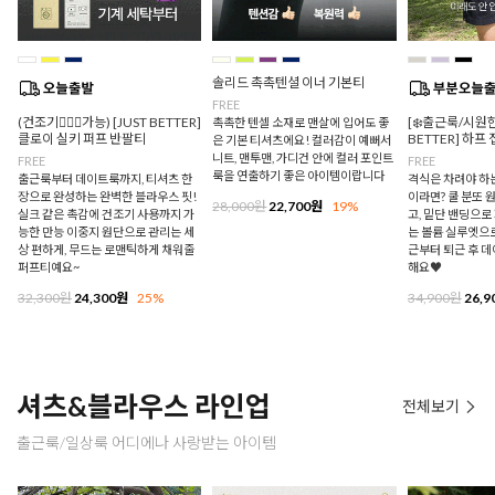
솔리드 촉촉텐셜 이너 기본티
FREE
(건조기🙆🏻‍♀️가능) [JUST BETTER]
[❄️출근룩/시원한
촉촉한 텐셀 소재로 맨살에 입어도 좋
클로이 실키 퍼프 반팔티
BETTER] 하프
은 기본 티셔츠에요! 컬러감이 예뻐서
니트, 맨투맨, 가디건 안에 컬러 포인트
FREE
FREE
룩을 연출하기 좋은 아이템이랍니다
출근룩부터 데이트룩까지, 티셔츠 한
격식은 차려야 하
장으로 완성하는 완벽한 블라우스 핏!
이라면? 쿨 분또 
28,000원
22,700원
19%
실크 같은 촉감에 건조기 사용까지 가
고, 밑단 밴딩으
능한 만능 이중지 원단으로 관리는 세
는 볼륨 실루엣으로
상 편하게, 무드는 로맨틱하게 채워줄
근부터 퇴근 후 
퍼프티예요~
해요♥
32,300원
24,300원
25%
34,900원
26,9
셔츠&블라우스 라인업
전체보기
출근룩/일상룩 어디에나 사랑받는 아이템