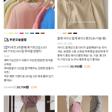
플랫 사이드절개 와이드팬츠(숏/기본/롱)
S,M,L,XL,2XL
[🏆티셔츠1위판매/후기최고][JUST
사이드 절개선으로 다리가 슬림해보이는 핏이
BETTER] 365일 워셔블 반팔티
구요, 유연한 스판 소재로 하루종일 편안하게 착
용하기 좋은 와이드팬츠에요! 숏, 기본, 롱 3가
FREE
지 기장으로 누구나 예쁘게 입기 좋아요
세탁기&건조기 사용이 가능한 탄탄한 워셔블
소재로
42,800원
33,900원
21%
여러분들의 시간을 절약해주는 간편한 반팔 티
셔츠!
색감 예쁜 기본티로 365일 1년 내내 돌려 입기
좋아요~
26,800원
20,700원
23%