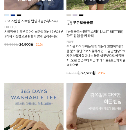
아이스텐셀 스트링 밴딩데님(5부/6부)
FREE,L,XL
[❄️출근룩/시원한소재!] [JUST BETTER]
시원함을 인증받은 아이스텐셀 데님! 5부&6부
하프 집업 쿨 카라티
2가지 기장감으로 취향에 맞게 골라주세요
FREE
33,800원
26,800원
21%
격식은 차려야 하는데 땀 때문에 고민이라면?
쿨 분또 원단으로 시원하게 입고, 밑단 밴딩으로
자연스럽게 살아나는 볼륨 실루엣으로 예쁨까
지! 오전 출근부터 퇴근 후 데이트&모임까지 완
벽해요♥
34,900원
26,900원
23%