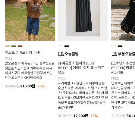
웨스트 썸머프린팅 나시티
FREE
[❄️여름을 시원하게][JUST
[⛱️휴양지추천템/
밑으로 살짝 퍼지는 a라인 실루엣으로
BETTER] 에어리 이지 랩 스커트
BETTER] 리
뱃살을 자연스럽게 커버해주는 나시
팬츠
+스커트
티셔츠구요, 캐주얼한 프린팅이 포인
트가 되어주는 아이템이에요
FREE
FREE
프리미엄 ITY 원단으로 피부에 닿는
입체적인 웨이브 
27,300원
21,900원
20%
순간 차가운, 에어리 이지 랩 스커트 팬
페미닌 감성이 느
츠! 구김도 거의 없어 별다른 관리가 필
우스는 내어 입기
요 없구요~ 겉보기엔 스커트 같지만 안
이며, 스커트는 
쪽은 팬츠로 되어있어 활동성을 높여
완성♥ 코디 세트
준답니다♥
가세요~
42,500원
19,200원
55%
74,800원
56,1