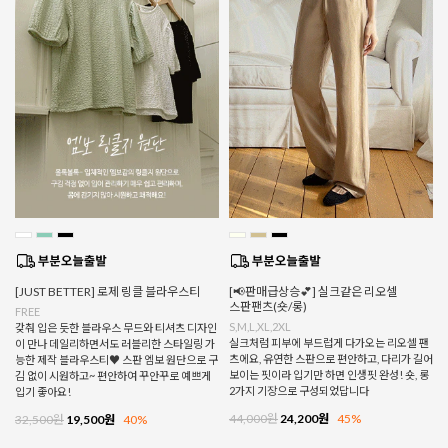
[JUST BETTER] 로제 링클 블라우스티
[📢판매급상승💕] 실크같은 리오셀
스판팬츠(숏/롱)
FREE
S,M,L,XL,2XL
갖춰 입은 듯한 블라우스 무드와 티셔츠 디자인
실크처럼 피부에 부드럽게 다가오는 리오셀 팬
이 만나 데일리하면서도 러블리한 스타일링 가
츠에요, 유연한 스판으로 편안하고, 다리가 길어
능한 제작 블라우스티♥ 스판 엠보 원단으로 구
보이는 핏이라 입기만 하면 인생핏 완성! 숏, 롱
김 없이 시원하고~ 편안하여 꾸안꾸로 예쁘게
2가지 기장으로 구성되었답니다
입기 좋아요!
44,000원
24,200원
45%
32,500원
19,500원
40%