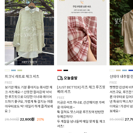
피크닉 레트로 체크 셔츠
선데이 내추럴 
FREE
FREE
[JUST BETTER] 리츠 체크 루즈핏
보기만 해도 기분 좋아지는 화사한 체
빳빳한 린넨에 비
베러 셔츠
크 셔츠예요~! 산뜻한 컬러감에 넉넉
셔츠구요, 루즈한
한 루즈핏으로 다양한 이너와 레이어
론 아우터로 입어
FREE
드하기 좋구요, 가볍게 툭 걸치는 여름
넨 특유의 텍스처
지금은 셔츠 하나로, 선선해지면 가벼
아우터로도 딱! 데일리 하게 즐겨보세
이에요! 가성비 
운 아우터로—
요 :)
보세요~
툭 걸쳐도 멋스러운 루즈핏에 탄탄한
두께감까지!
28,500원
22,800원
20%
35,000원
27,7
두 계절을 넘나들며 매일 찾게 될 체크
셔츠!