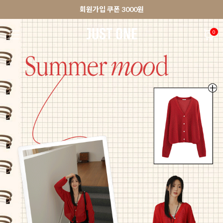
🚀오늘출발상품 당일발송 배송중
앱 다운로드 10% 할인쿠폰
앱 다운로드 10% 할인쿠폰
회원가입 쿠폰 3000원
0
NEW 7%
BEST
🚀오늘출발
MADE . J
상의
팬츠
아