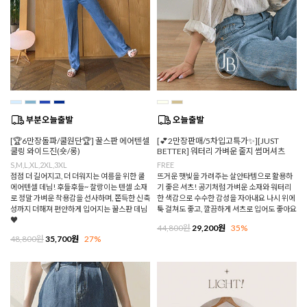
[🏆6만장돌파/쿨원단🏆] 꿀스판 에어텐셀
[💕2만장판매/5차입고특가✨][JUST
쿨링 와이드진(숏/롱)
BETTER] 워터리 가벼운 줄지 썸머셔츠
S,M,L,XL,2XL,3XL
FREE
점점 더 길어지고, 더 더워지는 여름을 위한 쿨
뜨거운 햇빛을 가려주는 살안타템으로 활용하
에어텐셀 데님! 후들후들~ 찰랑이는 텐셀 소재
기 좋은 셔츠! 공기처럼 가벼운 소재와 워터리
로 정말 가벼운 착용감을 선사하며, 쫀득한 신축
한 색감으로 수수한 감성을 자아내요 나시 위에
성까지 더해져 편안하게 입어지는 꿀스판 데님
툭 걸쳐도 좋고, 깔끔하게 셔츠로 입어도 좋아요
♥
44,800원
29,200원
35%
48,800원
35,700원
27%