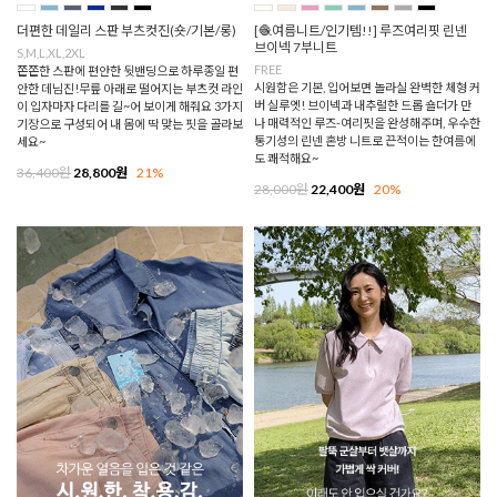
더편한 데일리 스판 부츠컷진(숏/기본/롱)
[🧶여름니트/인기템!!] 루즈여리핏 린넨
브이넥 7부니트
S,M,L,XL,2XL
FREE
쫀쫀한 스판에 편안한 뒷밴딩으로 하루종일 편
시원함은 기본, 입어보면 놀라실 완벽한 체형 커
안한 데님진!무릎 아래로 떨어지는 부츠컷 라인
버 실루엣! 브이넥과 내추럴한 드롭 숄더가 만
이 입자마자 다리를 길~어 보이게 해줘요 3가지
나 매력적인 루즈-여리핏을 완성해주며, 우수한
기장으로 구성되어 내 몸에 딱 맞는 핏을 골라보
통기성의 린넨 혼방 니트로 끈적이는 한여름에
세요~
도 쾌적해요~
36,400원
28,800원
21%
28,000원
22,400원
20%