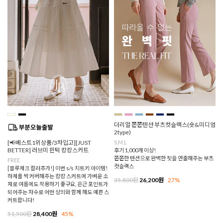
더리얼 쫀쫀텐션 부츠컷슬랙스(숏&미디엄
2type)
[📢베스트1위상품/3차입고][JUST
S,M,L
BETTER] 러브미 핀턱 캉캉스커트
후기 1,000개 이상!
쫀쫀한 텐션으로 완벽한 핏을 연출해주는 부츠
FREE
컷슬랙스
[블루체크 컬러추가!] 이번 s/s 치트키 아이템!
하체를 싹 커버해주는 캉캉 스커트에 가벼운 소
35,800원
26,200원
27%
재로 여름에도 착용하기 좋구요, 은근 포인트가
되어주는 자수로 어떤 상의와 함께 해도 예쁜 스
커트랍니다!
51,500원
28,400원
45%