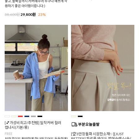
좋고, 팔뚝살까지 커버해주어 누구나 예쁘게 착
용하기 좋은 아이템이랍니다:)
38,600원
29,800원
23%
[💕가성비최고/추천템] 밀착커버 컬러
캡나시(기본/롱)
FREE
[🏆3만장돌파 시원한소재✨][JUST
BETTER] 차르륵 와이드 썸머슬랙스(숏/
브라 없이도 편안하게,하나만 입어도 든든하게!