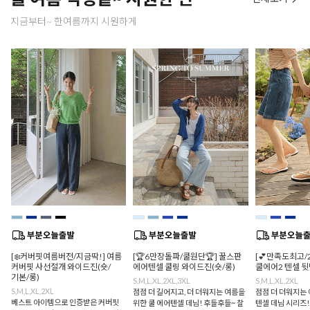
지금부터~ 한여름까지 시원하게
[❄️커버핏여름버전/지금딱!] 여름
[🏆6만장돌파/쿨원단🏆] 꿀스판
[💕만족도최고/
커버핏 사선절개 와이드진(숏/
에어텐셀 쿨링 와이드진(숏/롱)
쿨에어2 텐셀 
기본/롱)
S,M,L,XL,2XL,3XL
S,M,L,XL,2XL
S,M,L,XL,2XL
점점 더 길어지고, 더 더워지는 여름을
점점 더 더워지는 
베스트 아이템으로 인증받은 커버핏
위한 쿨 에어텐셀 데님! 후들후들~ 찰
텐셀 데님 시리즈!