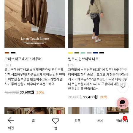
모티브 하프넥 셔츠아우터
멜로니 딥브이넥 니트
FREE
FREE
유니크한 하프넥과 소매 투버튼으로 포인트를
자극없이 부드러운 터치감에 깊은 브이넥으로
더한 셔츠아우터! 자연스럽게 잡히는 밑단 밴딩
레이어드 하기 좋은 니트에요!체형을 자연스럽
이 아방한 실루엣을 만들어주고요~ 가볍게 걸
게 커버해주는 낙낙한 루즈핏이구요 베이직부
치기 좋아 간절기 아우터로 추천드려요
터 포인트컬러까지 6가지 구성이라 매일 다양
한 분위기를 연출해요~
42,000원
33,600원
20%
28,000원
22,400원
20%
0
홈
검색
마이
장바구니
이전
찜