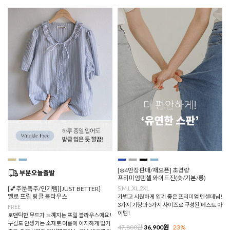
[❄️4만장판매/재오픈] 초경량
프리미엄텐셀 와이드진(숏/기본/롱)
[💕주문폭주/인기템][JUST BETTER]
S,M,L,XL,2XL
멜로 프릴 링클 블라우스
가볍고 시원하게 입기 좋은 프리미엄 텐셀데님!
3가지 기장과 5가지 사이즈로 구성된 베스트 아
FREE
이템!
로맨틱한 무드가 느껴지는 프릴 블라우스에요!
구김도 안생기는 소재로 여름에 이지하게 입기
47,800원
36,900원
23%