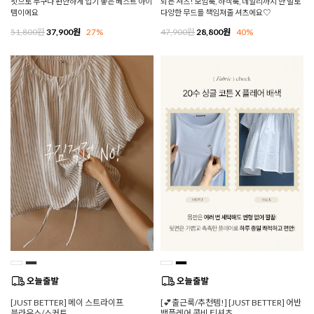
핏으로 누구나 편안하게 입기 좋은 베스트 아이
되는 셔츠! 모임룩, 하객룩, 데일리까지 한 벌로
템이에요
다양한 무드를 책임져줄 셔츠에요♡
51,800원
37,900원
27%
47,900원
28,800원
40%
[JUST BETTER] 메이 스트라이프
[💕출근룩/추천템!] [JUST BETTER] 어반
블라우스/스커트
백플레어 콤비 티셔츠