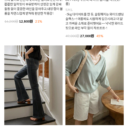
롱)
쫀쫀한 밀착핏이 부유방까지 안정감 있게 감싸
들뜸 없이 깔끔한 라인을 잡아주고,내장 캡이 볼
S,M,L
륨을 자연스럽게 받쳐줘 편안한 착용감!
-5kg 다이어트를 한 듯, 슬림해지는 와이드밴딩
슬랙스~! 여름에도 시원하게 입으시라고 더 얇
16,200원
12,800원
21%
고 가벼운 소재로 준비햇어요~~ 낙낙한 와이드
핏으로 라인 부각 없이 차르르르-!
49,000원
27,000원
45%