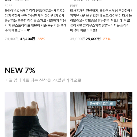
FREE
FREE
블라우스&스커트 각각 단품으로도~ 세트로는
티셔츠처럼 편안하게, 블라우스처럼 우아하게!
더 저렴하게 구매 가능한 제작 아이템! 가볍게
엄청난 사랑을 받았던 베스트 아이템이 다시 돌
흩날리는 촉촉한 레이온 소재로 시원하게 착용
아왔어요~ 앞모습은 깔끔한 티셔츠인데, 뒤로
되며, 잔스트라이프 패턴이 시즌 분위기를 살려
돌아서면 블라우스처럼 찰랑~ 퍼지는 플레어
주어 예쁘답니다♥
배색이 예쁜 아이템!
74,400원
48,400원
35%
35,000원
25,600원
27%
NEW 7%
매일 업데이트 되는 신상을 7%할인가격으로!