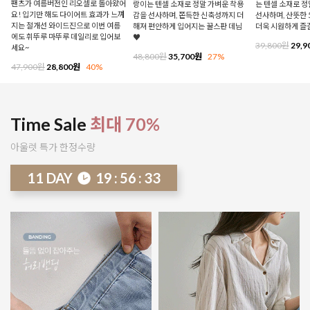
팬츠가 여름버전인 리오셀로 돌아왔어
랑이는 텐셀 소재로 정말 가벼운 착용
는 텐셀 소재로 
요! 입기만 해도 다이어트 효과가 느껴
감을 선사하며, 쫀득한 신축성까지 더
선사하며, 산뜻한 
지는 절개선 와이드진으로 이번 여름
해져 편안하게 입어지는 꿀스판 데님
더욱 시원하게 즐
에도 휘뚜루 마뚜루 데일리로 입어보
♥
39,800원
29,9
세요~
48,800원
35,700원
27%
47,900원
28,800원
40%
Time Sale
최대 70%
아울렛 특가 한정수량
11
DAY
19
:
56
:
27