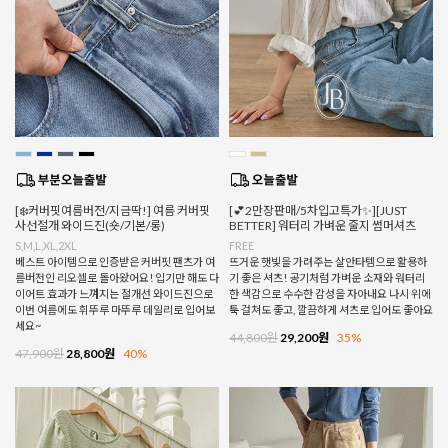
[❄️커버핏여름버전/지금딱!] 여름 커버핏
[💕2만장판매/5차입고특가✨][JUST
사선절개 와이드진(숏/기본/롱)
BETTER] 워터리 가벼운 줄지 썸머셔츠
S,M,L,XL,2XL
FREE
베스트 아이템으로 인증받은 커버핏 팬츠가 여
뜨거운 햇빛을 가려주는 살안타템으로 활용하
름버전인 리오셀로 돌아왔어요! 입기만 해도 다
기 좋은 셔츠! 공기처럼 가벼운 소재와 워터리
이어트 효과가 느껴지는 절개선 와이드진으로
한 색감으로 수수한 감성을 자아내요 나시 위에
이번 여름에도 휘뚜루 마뚜루 데일리로 입어보
툭 걸쳐도 좋고, 깔끔하게 셔츠로 입어도 좋아요
세요~
44,800원
29,200원
35%
47,900원
28,800원
40%