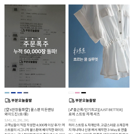
[🏆6만장돌파🏆] 꿀스판 히든밴딩
[💕출근룩/인기최고][JUST BETTER]
와이드진 (숏/롱)
로에 스트링 자개 셔츠
S,M,L,XL,2XL,3XL
FREE
고객님들이 직접 작성한 4,000개 이상 후기! 저
허리 스트링 & 자개단추, 고급스러운 소재감까
스트원의 시그니처 꿀스판에 베이직한 와이드
지 하나하나 신경 써서 제작한 3-Way로 연출