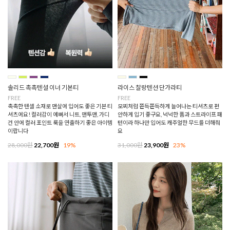
솔리드 촉촉텐셜 이너 기본티
라이스 찰랑텐션 단가라티
FREE
FREE
촉촉한 텐셀 소재로 맨살에 입어도 좋은 기본 티
모찌처럼 쫀득쫀득하게 늘어나는 티셔츠로 편
셔츠에요! 컬러감이 예뻐서 니트, 맨투맨, 가디
안하게 입기 좋구요, 넉넉한 품과 스트라이프 패
건 안에 컬러 포인트 룩을 연출하기 좋은 아이템
턴이라 하나만 입어도 캐주얼한 무드를 더해줘
이랍니다
요
28,000원
22,700원
19%
31,000원
23,900원
23%