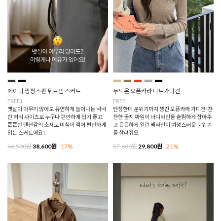
에이미 짱짱스판 뒤트임 스커트
무드온 오픈카라 니트가디건
FREE,L
FREE
뱃살이 아무리 많아도 유연하게 늘어나는 넉넉
단정한데 분위기까지 챙긴 오픈카라 가디건!잔
한 허리 사이즈로 누구나 편안하게 입기 좋고,
잔한 골지 짜임이 바디라인을 슬림하게 잡아주
쫀쫀한 텐션감의 소재로 비침이 적어 편안하게
고 은은하게 열린 넥라인이 여성스러운 분위기
입는 스커트에요!
를 살려줘요
46,500원
38,600원
17%
37,600원
29,800원
21%