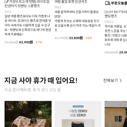
[💕가성비최고/추천템] 라이트업
어텀 롤업 포켓 린넨셔츠
린넨터치 뒷밴딩 스판팬츠
FREE
S,M,L
[JUST BETTE
여름 끝자락부터 간절기까지 활용도
밴딩팬츠
일반 여름 팬츠보다도 더욱 가볍게 나
만점!
온 라이트-업 와이드 팬츠로 한여름 무
가볍게 흐르는 소재와 여유로운 핏으
FREE,L
더위 속에서도 시원하게 입을 수 있구
로 입을수록 손이 자주 가는 데일리 셔
무더운 여름날, 
요~ 뒷밴딩과 신축성으로 바디에 편안
츠
듯한 느낌을 주는
하게 착용돼요!
팬츠! 가볍고 시
41,700원
33,800원
19%
휘뚜루 마뚜루 입
52,800원
43,900원
17%
니다
38,800원
29,9
지금 사야 휴가 때 입어요!
전체보기
지금 준비해두면, 휴가 코디 고민 끝