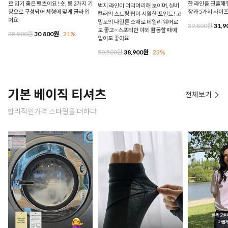
로 입기 좋은 팬츠에요! 숏, 롱 2가지 기
한 라인을 연출해줘
벅지 라인이 여리여리해 보이며, 실버
장으로 구성되어 체형에 맞게 골라 입
장과 5가지 사이
컬러의 스트링 팁이 시원한 포인트! 고
어요
밀도의 나일론 소재로 데일리 웨어로
39,800원
31,9
도 좋고~ 스포티한 야외 활동할 때에
38,900원
30,800원
21%
입어도 좋아요
50,500원
38,900원
23%
기본 베이직 티셔츠
전체보기
합리적인가격 스타일을 더하다