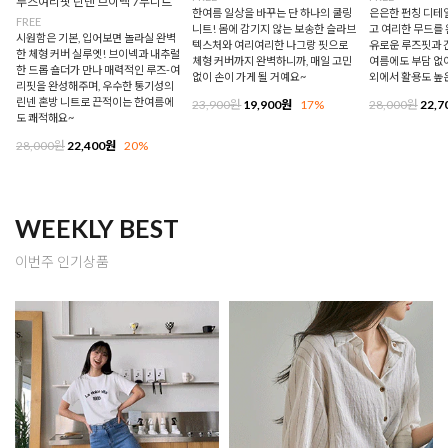
루즈여리핏 린넨 브이넥 7부니트
한여름 일상을 바꾸는 단 하나의 쿨링
은은한 펀칭 디테
FREE
니트! 몸에 감기지 않는 보송한 슬라브
고 여리한 무드를 
시원함은 기본, 입어보면 놀라실 완벽
텍스처와 여리여리한 나그랑 핏으로
유로운 루즈핏과 
한 체형 커버 실루엣! 브이넥과 내추럴
체형 커버까지 완벽하니까, 매일 고민
여름에도 부담 없이
한 드롭 숄더가 만나 매력적인 루즈-여
없이 손이 가게 될 거예요~
외에서 활용도 높
리핏을 완성해주며, 우수한 통기성의
린넨 혼방 니트로 끈적이는 한여름에
23,900원
19,900원
17%
28,000원
22,7
도 쾌적해요~
28,000원
22,400원
20%
WEEKLY BEST
이번주 인기상품