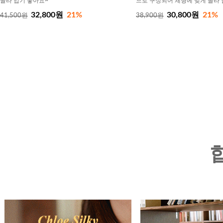
골라 입기 좋아요~
으로 구성되어 체형에 맞게 골라
32,800원
21%
30,800원
21%
41,500원
38,900원