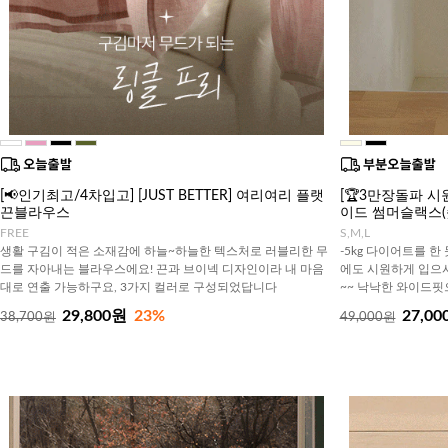
[📢인기최고/4차입고] [JUST BETTER] 여리여리 플랫
[🏆3만장돌파 시원
끈블라우스
이드 썸머슬랙스(
FREE
S,M,L
생활 구김이 적은 소재감에 하늘~하늘한 텍스처로 러블리한 무
-5kg 다이어트를 한
드를 자아내는 블라우스에요! 끈과 브이넥 디자인이라 내 마음
에도 시원하게 입으
대로 연출 가능하구요, 3가지 컬러로 구성되었답니다
~~ 낙낙한 와이드핏
29,800원
23%
27,00
38,700원
49,000원