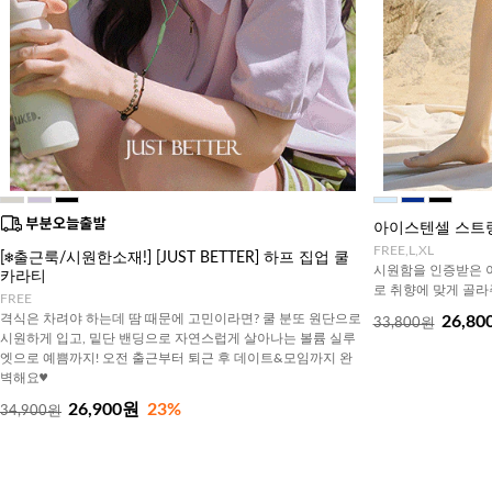
아이스텐셀 스트링
FREE,L,XL
[❄️출근룩/시원한소재!] [JUST BETTER] 하프 집업 쿨
시원함을 인증받은 아
카라티
로 취향에 맞게 골
FREE
격식은 차려야 하는데 땀 때문에 고민이라면? 쿨 분또 원단으로
26,80
33,800원
시원하게 입고, 밑단 밴딩으로 자연스럽게 살아나는 볼륨 실루
엣으로 예쁨까지! 오전 출근부터 퇴근 후 데이트&모임까지 완
벽해요♥
26,900원
23%
34,900원