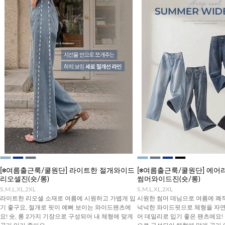
[❄️여름출근룩/쿨원단] 라이트한 절개와이드
[❄️여름출근룩/쿨원단] 에
리오셀진(숏/롱)
썸머와이드진(숏/롱)
S,M,L,XL,2XL
S,M,L,XL,2XL
라이트한 리오셀 소재로 여름에 시원하고 가볍게 입
시원한 썸머 데님으로 여름에 쾌
기 좋구요, 절개로 핏이 예뻐 보이는 와이드팬츠에
넉넉한 와이드핏으로 체형을 자
요! 숏, 롱 2가지 기장으로 구성되어 내 체형에 맞게
어 데일리로 입기 좋은 팬츠에요! 