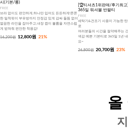
시(기본/롱)
[🏆티셔츠1위판매/후기최고][J
FREE
365일 워셔블 반팔티
브라 없이도 편안하게,하나만 입어도 든든하게!쫀쫀
FREE
한 밀착핏이 부유방까지 안정감 있게 감싸 들뜸 없이
세탁기&건조기 사용이 가능한 탄
깔끔한 라인을 잡아주고,내장 캡이 볼륨을 자연스럽
로
게 받쳐줘 편안한 착용감!
여러분들의 시간을 절약해주는 간
12,800원
21%
색감 예쁜 기본티로 365일 1년 
16,200원
요~
20,700원
23%
26,800원
올
지