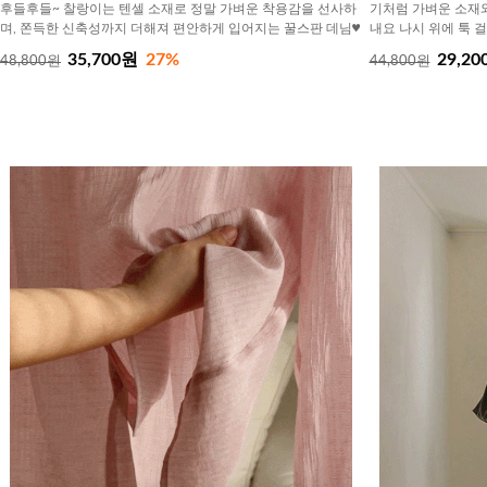
후들후들~ 찰랑이는 텐셀 소재로 정말 가벼운 착용감을 선사하
기처럼 가벼운 소재
며, 쫀득한 신축성까지 더해져 편안하게 입어지는 꿀스판 데님♥
내요 나시 위에 툭 
35,700원
27%
29,20
48,800원
44,800원