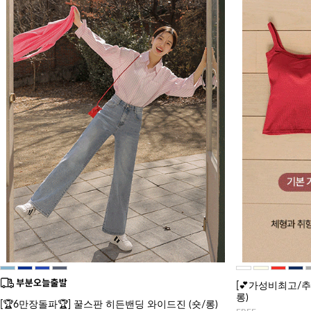
[💕가성비최고/
롱)
[🏆6만장돌파🏆] 꿀스판 히든밴딩 와이드진 (숏/롱)