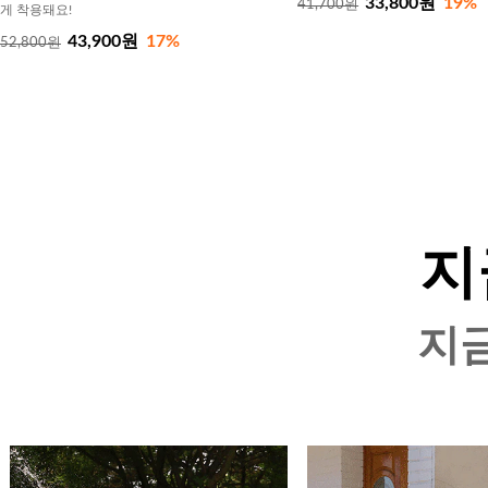
33,800원
19%
41,700원
게 착용돼요!
43,900원
17%
52,800원
지
지금