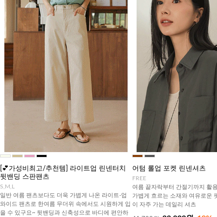
[💕가성비최고/추천템] 라이트업 린넨터치
어텀 롤업 포켓 린넨셔츠
뒷밴딩 스판팬츠
FREE
S,M,L
여름 끝자락부터 간절기까지 활용
일반 여름 팬츠보다도 더욱 가볍게 나온 라이트-업
가볍게 흐르는 소재와 여유로운 
와이드 팬츠로 한여름 무더위 속에서도 시원하게 입
이 자주 가는 데일리 셔츠
을 수 있구요~ 뒷밴딩과 신축성으로 바디에 편안하