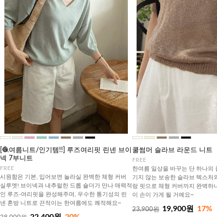
[🧶여름니트/인기템!!] 루즈여리핏 린넨 브이
쿨썸머 슬라브 라운드 니트
넥 7부니트
FREE
FREE
한여름 일상을 바꾸는 단 하나의 
시원함은 기본, 입어보면 놀라실 완벽한 체형 커버
기지 않는 보송한 슬라브 텍스처
실루엣! 브이넥과 내추럴한 드롭 숄더가 만나 매력적
랑 핏으로 체형 커버까지 완벽하니
인 루즈-여리핏을 완성해주며, 우수한 통기성의 린
이 손이 가게 될 거예요~
넨 혼방 니트로 끈적이는 한여름에도 쾌적해요~
19,900원
17%
23,900원
22,400원
20%