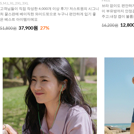
FREE
S,M,L,XL,2XL,3XL
브라 없이도 편안하
고객님들이 직접 작성한 4,000개 이상 후기! 저스트원의 시그니
이 부유방까지 안정감
처 꿀스판에 베이직한 와이드핏으로 누구나 편안하게 입기 좋
주고,내장 캡이 볼륨
은 베스트 아이템이에요
12,80
16,200원
37,900원
27%
51,800원