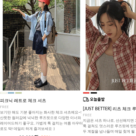
피크닉 레트로 체크 셔츠
FREE
[JUST BETTER] 리츠 체
보기만 해도 기분 좋아지는 화사한 체크 셔츠예요~!
FREE
산뜻한 컬러감에 넉넉한 루즈핏으로 다양한 이너와
지금은 셔츠 하나로, 선선해지면
레이어드하기 좋구요, 가볍게 툭 걸치는 여름 아우터
툭 걸쳐도 멋스러운 루즈핏에 탄
로도 딱! 데일리 하게 즐겨보세요 :)
두 계절을 넘나들며 매일 찾게 될 