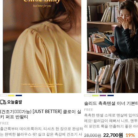
솔리드 촉촉텐셜 이너 기본
FREE
(건조기🙆🏻‍♀️가능) [JUST BETTER] 클로이 실
촉촉한 텐셀 소재로 맨살에 입어
키 퍼프 반팔티
에요! 컬러감이 예뻐서 니트, 맨투
FREE
러 포인트 룩을 연출하기 좋은 
출근룩부터 데이트룩까지, 티셔츠 한 장으로 완성하
는 완벽한 블라우스 핏! 실크 같은 촉감에 건조기 사
22,700원
19%
28,000원