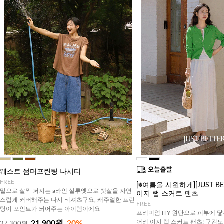
웨스트 썸머프린팅 나시티
FREE
[❄️여름을 시원하게][JUST B
밑으로 살짝 퍼지는 a라인 실루엣으로 뱃살을 자연
이지 랩 스커트 팬츠
스럽게 커버해주는 나시 티셔츠구요, 캐주얼한 프린
FREE
팅이 포인트가 되어주는 아이템이에요
프리미엄 ITY 원단으로 피부에 닿
어리 이지 랩 스커트 팬츠! 구김
21,900원
20%