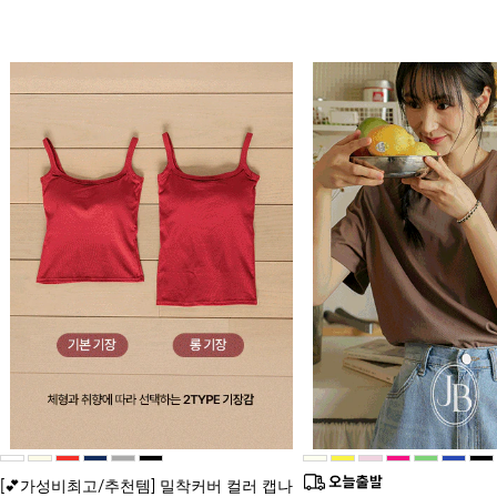
[💕가성비최고/추천템] 밀착커버 컬러 캡나