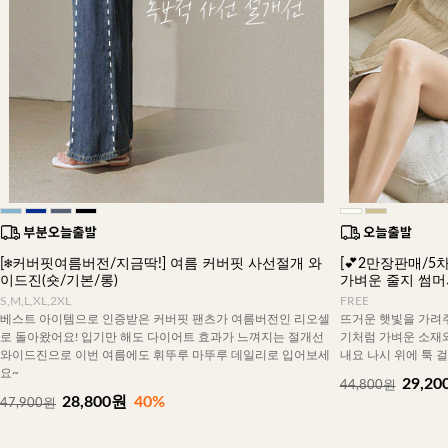
[❄️커버핏여름버전/지금딱!] 여름 커버핏 사선절개 와
[💕2만장판매/5차
이드진(숏/기본/롱)
가벼운 줄지 썸
S,M,L,XL,2XL
FREE
베스트 아이템으로 인증받은 커버핏 팬츠가 여름버전인 리오셀
뜨거운 햇빛을 가려주
로 돌아왔어요! 입기만 해도 다이어트 효과가 느껴지는 절개선
기처럼 가벼운 소재
와이드진으로 이번 여름에도 휘뚜루 마뚜루 데일리로 입어보세
내요 나시 위에 툭 
요~
29,20
44,800원
28,800원
40%
47,900원