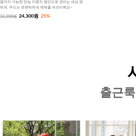
용까지 가능한 만능 이중지 원단으로 관리는 세상 편
하게, 무드는 로맨틱하게 채워줄 퍼프티예요~
24,300원
25%
32,300원
출근룩