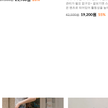
27,300원
관리가 필요 없구요~ 겉보기엔 
은 팬츠로 되어있어 활동성을 높
19,200원
55%
42,500원