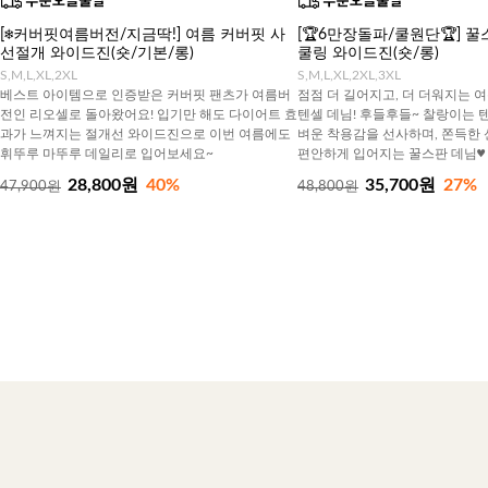
[❄️커버핏여름버전/지금딱!] 여름 커버핏 사
[🏆6만장돌파/쿨원단🏆] 
선절개 와이드진(숏/기본/롱)
쿨링 와이드진(숏/롱)
S,M,L,XL,2XL
S,M,L,XL,2XL,3XL
베스트 아이템으로 인증받은 커버핏 팬츠가 여름버
점점 더 길어지고, 더 더워지는 
전인 리오셀로 돌아왔어요! 입기만 해도 다이어트 효
텐셀 데님! 후들후들~ 찰랑이는 
과가 느껴지는 절개선 와이드진으로 이번 여름에도
벼운 착용감을 선사하며, 쫀득한
휘뚜루 마뚜루 데일리로 입어보세요~
편안하게 입어지는 꿀스판 데님♥
28,800원
40%
35,700원
27%
47,900원
48,800원