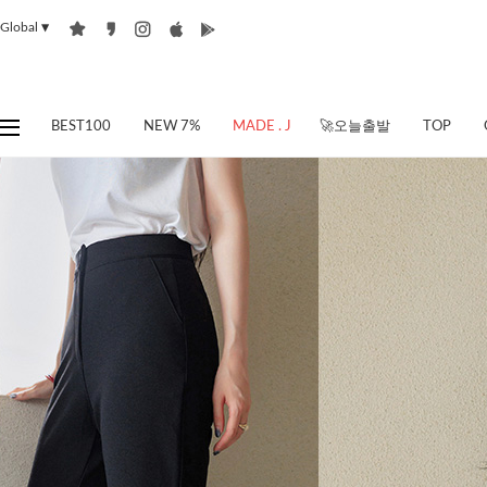
Global
▼
BEST100
NEW 7%
MADE . J
🚀오늘출발
TOP