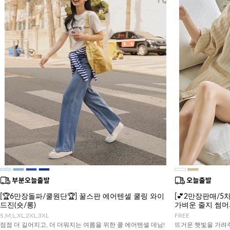
[🏆6만장돌파/쿨원단🏆] 꿀스판 에어텐셀 쿨링 와이
[💕2만장판매/5차
드진(숏/롱)
가벼운 줄지 썸
S,M,L,XL,2XL,3XL
FREE
점점 더 길어지고, 더 더워지는 여름을 위한 쿨 에어텐셀 데님!
뜨거운 햇빛을 가려주