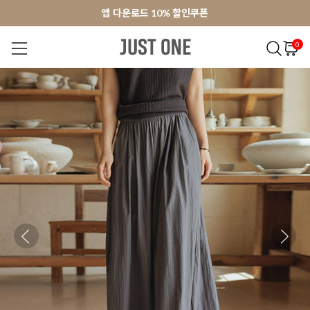
앱 다운로드 10% 할인쿠폰
앱 다운로드 10% 할인쿠폰
회원가입 쿠폰 3000원
회원가입 쿠폰 3000원
0
NEW 7%
BEST
오늘출발
MADE . J
상의
팬츠
아우