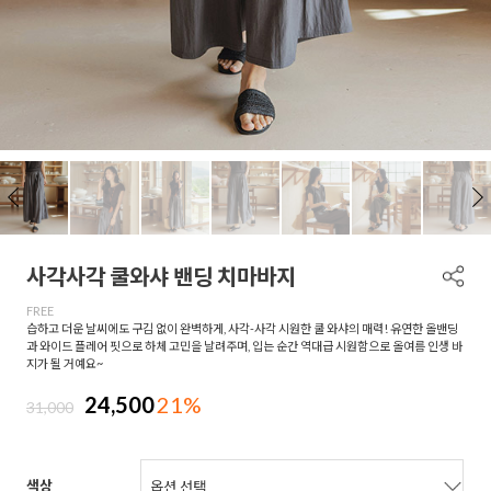
사각사각 쿨와샤 밴딩 치마바지
FREE
습하고 더운 날씨에도 구김 없이 완벽하게, 사각-사각 시원한 쿨 와샤의 매력! 유연한 올밴딩
과 와이드 플레어 핏으로 하체 고민을 날려주며, 입는 순간 역대급 시원함으로 올여름 인생 바
지가 될 거예요~
24,500
21%
31,000
색상