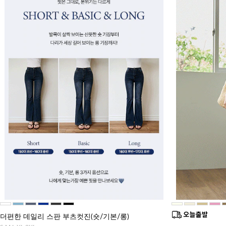
더편한 데일리 스판 부츠컷진(숏/기본/롱)