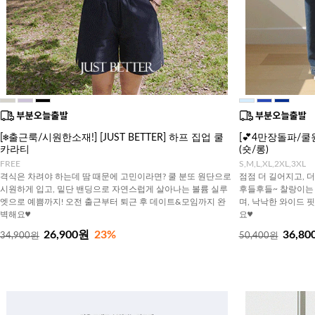
[❄️출근룩/시원한소재!] [JUST BETTER] 하프 집업 쿨
[💕4만장돌파/
카라티
(숏/롱)
FREE
S,M,L,XL,2XL,3XL
격식은 차려야 하는데 땀 때문에 고민이라면? 쿨 분또 원단으로
점점 더 길어지고, 
시원하게 입고, 밑단 밴딩으로 자연스럽게 살아나는 볼륨 실루
후들후들~ 찰랑이는
엣으로 예쁨까지! 오전 출근부터 퇴근 후 데이트&모임까지 완
며, 낙낙한 와이드 
벽해요♥
요♥
26,900원
23%
36,80
34,900원
50,400원