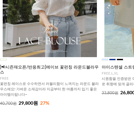
[📢시즌재오픈/반응최고]에이브 꽃펀칭 라운드블라우
아이스텐셀 스트링
스
FREE,L,XL
FREE
시원함을 인증받은 아
꽃펀칭 레이스로 수수하면서 러블리함이 느껴지는 라운드 블라
로 취향에 맞게 골
우스에요! 가벼운 소재감이라 지금부터 한 여름까지 입기 좋은
26,80
33,800원
아이템이랍니다~
29,800원
27%
40,700원