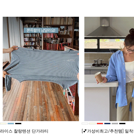
라이스 찰랑텐션 단가라티
[💕가성비최고/추천템] 밀