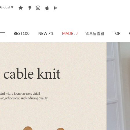
Global
▼
BEST100
NEW 7%
MADE . J
🚀오늘출발
TOP