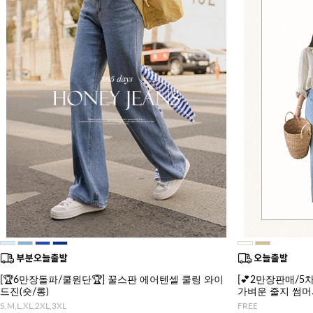
[🏆6만장돌파/쿨원단🏆] 꿀스판 에어텐셀 쿨링 와이
[💕2만장판매/5차
드진(숏/롱)
가벼운 줄지 썸
S,M,L,XL,2XL,3XL
FREE