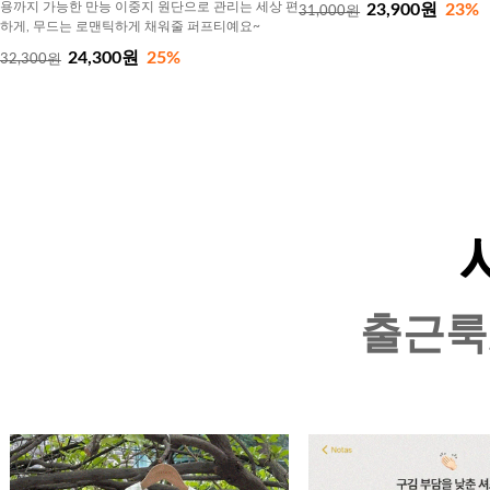
용까지 가능한 만능 이중지 원단으로 관리는 세상 편
23,900원
23%
31,000원
하게, 무드는 로맨틱하게 채워줄 퍼프티예요~
24,300원
25%
32,300원
출근룩