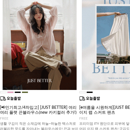
[📢인기최고/4차입고] [JUST BETTER] 여리
[❄️여름을 시원하게][JUST B
여리 플랫 끈블라우스(new 카키컬러 추가!)
이지 랩 스커트 팬츠
FREE
FREE
생활 구김이 적은 소재감에 하늘~하늘한 텍스처로
프리미엄 ITY 원단으로 피부에 닿
러블리한 무드를 자아내는 블라우스에요! 끈과 브이
어리 이지 랩 스커트 팬츠! 구김