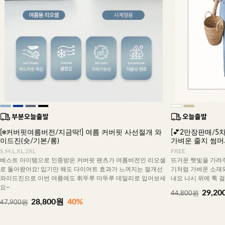
[❄️커버핏여름버전/지금딱!] 여름 커버핏 사선절개 와
[💕2만장판매/5차
이드진(숏/기본/롱)
가벼운 줄지 썸
S,M,L,XL,2XL
FREE
베스트 아이템으로 인증받은 커버핏 팬츠가 여름버전인 리오셀
뜨거운 햇빛을 가려주
로 돌아왔어요! 입기만 해도 다이어트 효과가 느껴지는 절개선
기처럼 가벼운 소재
와이드진으로 이번 여름에도 휘뚜루 마뚜루 데일리로 입어보세
내요 나시 위에 툭 
요~
29,20
44,800원
28,800원
40%
47,900원