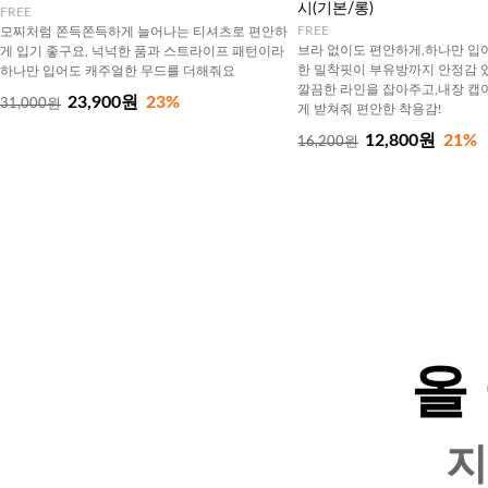
시(기본/롱)
FREE
FREE
모찌처럼 쫀득쫀득하게 늘어나는 티셔츠로 편안하
브라 없이도 편안하게,하나만 입
게 입기 좋구요, 넉넉한 품과 스트라이프 패턴이라
한 밀착핏이 부유방까지 안정감 
하나만 입어도 캐주얼한 무드를 더해줘요
깔끔한 라인을 잡아주고,내장 캡
23,900원
23%
31,000원
게 받쳐줘 편안한 착용감!
12,800원
21%
16,200원
올
지