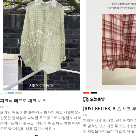
피크닉 레트로 체크 셔츠
FREE
[JUST BETTER] 리츠 체
보기만 해도 기분 좋아지는 화사한 체크 셔츠예요~!
FREE
산뜻한 컬러감에 넉넉한 루즈핏으로 다양한 이너와
지금은 셔츠 하나로, 선선해지면
레이어드하기 좋구요, 가볍게 툭 걸치는 여름 아우터
툭 걸쳐도 멋스러운 루즈핏에 탄
로도 딱! 데일리 하게 즐겨보세요 :)
두 계절을 넘나들며 매일 찾게 될 