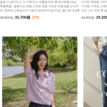
점점 더 길어지고, 더 더워지는 여름을 위한 쿨 에어텐셀 데님!
뜨거운 햇빛을 가려주
후들후들~ 찰랑이는 텐셀 소재로 정말 가벼운 착용감을 선사하
기처럼 가벼운 소재
며, 쫀득한 신축성까지 더해져 편안하게 입어지는 꿀스판 데님♥
내요 나시 위에 툭 
35,700원
27%
29,20
48,800원
44,800원