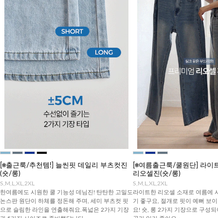
[❄️출근룩/추천템!] 늘씬핏 데일리 부츠컷진
[❄️여름출근룩/쿨원단] 라
(숏/롱)
리오셀진(숏/롱)
S,M,L,XL,2XL
S,M,L,XL,2XL
한여름에도 시원한 쿨 기능성 데님진! 탄탄한 고밀도
라이트한 리오셀 소재로 여름에 
논스판 원단이 하체를 정돈해 주며, 세미 부츠컷 핏
기 좋구요, 절개로 핏이 예뻐 보
으로 슬림한 라인을 연출해줘요.폭넓은 2가지 기장
요! 숏, 롱 2가지 기장으로 구성