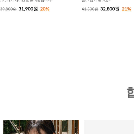
과 5가지 사이즈로 준비했답니다
골라 입기 좋아요~
31,900원
20%
32,800원
21%
39,800원
41,500원