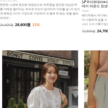
S,M,L,XL,2XL
[💕무더위대비❄️시즌
쫀쫀한 스판에 편안한 뒷밴딩으로 하루종일 편안한 데님진!무
데이 라운드 린
릎 아래로 떨어지는 부츠컷 라인이 입자마자 다리를 길~어 보이
FREE
게 해줘요 3가지 기장으로 구성되어 내 몸에 딱 맞는 핏을 골라
베이직해서 어디에나 
보세요~
아 시원하게 입을 수
나시, 1+1 기획구
28,800원
21%
36,400원
24,70
33,800원