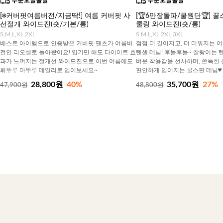
[❄️커버핏여름버전/지금딱!] 여름 커버핏 사
[🏆6만장돌파/쿨원단🏆] 
선절개 와이드진(숏/기본/롱)
쿨링 와이드진(숏/롱)
S,M,L,XL,2XL
S,M,L,XL,2XL,3XL
베스트 아이템으로 인증받은 커버핏 팬츠가 여름버
점점 더 길어지고, 더 더워지는 
전인 리오셀로 돌아왔어요! 입기만 해도 다이어트 효
텐셀 데님! 후들후들~ 찰랑이는 
과가 느껴지는 절개선 와이드진으로 이번 여름에도
벼운 착용감을 선사하며, 쫀득한
휘뚜루 마뚜루 데일리로 입어보세요~
편안하게 입어지는 꿀스판 데님♥
28,800원
40%
35,700원
27%
47,900원
48,800원