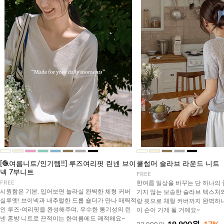
[🧶여름니트/인기템!!] 루즈여리핏 린넨 브이
쿨썸머 슬라브 라운드 니트
넥 7부니트
FREE
FREE
한여름 일상을 바꾸는 단 하나의 
시원함은 기본, 입어보면 놀라실 완벽한 체형 커버
기지 않는 보송한 슬라브 텍스처
실루엣! 브이넥과 내추럴한 드롭 숄더가 만나 매력적
랑 핏으로 체형 커버까지 완벽하니
인 루즈-여리핏을 완성해주며, 우수한 통기성의 린
이 손이 가게 될 거예요~
넨 혼방 니트로 끈적이는 한여름에도 쾌적해요~