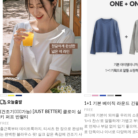
1+1 기본 베이직 라운드 긴
FREE
(건조기🙆🏻‍♀️가능) [JUST BETTER] 클로이 실
코디에 기본이 되어줄 우리의 소
키 퍼프 반팔티
'1+1 찬스'로 알뜰하게! 가볍고 
FREE
로 언제나 부담 없이 입기 좋으며
출근룩부터 데이트룩까지, 티셔츠 한 장으로 완성하
로 단독이나 이너로 다양하게 코
는 완벽한 블라우스 핏! 실크 같은 촉감에 건조기 사