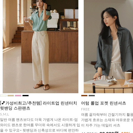
[💕가성비최고/추천템] 라이트업 린넨터치
어텀 롤업 포켓 린넨셔츠
뒷밴딩 스판팬츠
FREE
S,M,L
여름 끝자락부터 간절기까지 활용
일반 여름 팬츠보다도 더욱 가볍게 나온 라이트-업
가볍게 흐르는 소재와 여유로운 
와이드 팬츠로 한여름 무더위 속에서도 시원하게 입
이 자주 가는 데일리 셔츠
을 수 있구요~ 뒷밴딩과 신축성으로 바디에 편안하