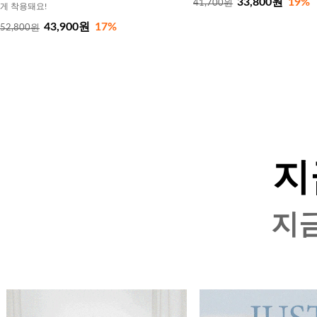
33,800원
19%
41,700원
게 착용돼요!
43,900원
17%
52,800원
지
지금