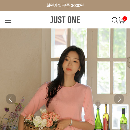
앱 다운로드 10% 할인쿠폰
앱 다운로드 10% 할인쿠폰
회원가입 쿠폰 3000원
0
NEW 7%
BEST
오늘출발
MADE . J
상의
팬츠
아우