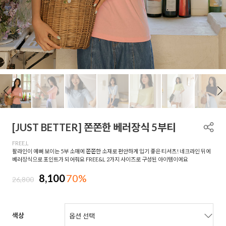
[JUST BETTER] 쫀쫀한 베러장식 5부티
FREE,L
팔라인이 예뻐 보이는 5부 소매에 쫀쫀한 소재로 편안하게 입기 좋은 티셔츠! 네크라인 뒤에
베러장식으로 포인트가 되어줘요 FREE&L 2가지 사이즈로 구성된 아이템이에요
8,100
70%
26,800
색상