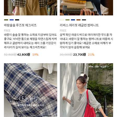
바람솔솔 루즈핏 체크셔츠
리버스 여리핏 래글런 썸머니트
FREE
FREE
바람이 솔솔 잘 통하는 소재로 지금부터 입어도
살짝 파인 라운드넥으로 여리여리한 무드를 자
좋구요, 넉넉한 품으로 체형을 자연스럽게 커버
아내고, 바람이 잘 통하는 썸머니트로 여름에 시
해주고 골반까지 내려오는 세미 크롭 기장감이
원하게 입기 좋아요! 래글런 소매로 어깨가 부
라 다리가 길어 보이는 체크셔츠에요!
각되지 않아 슬림해 보여요
52,800원
42,800원
19%
30,000원
23,700원
21%