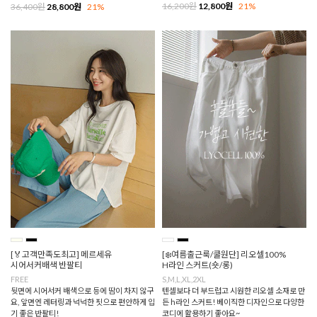
16,200원
12,800원
21%
36,400원
28,800원
21%
[🏅고객만족도최고] 메르세유
[❄️여름출근룩/쿨원단] 리오셀100%
시어서커배색 반팔티
H라인 스커트(숏/롱)
FREE
S,M,L,XL,2XL
뒷면에 시어서커 배색으로 등에 땀이 차지 않구
텐셀보다 더 부드럽고 시원한 리오셀 소재로 만
요, 앞면엔 레터링과 넉넉한 핏으로 편안하게 입
든 h라인 스커트! 베이직한 디자인으로 다양한
기 좋은 반팔티!
코디에 활용하기 좋아요~