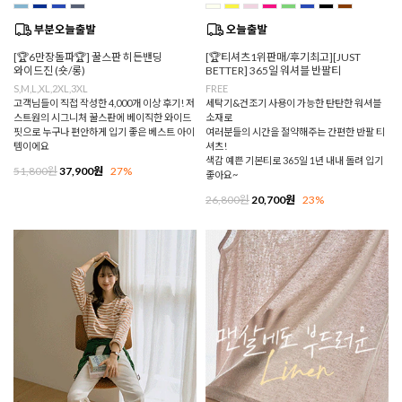
[🏆6만장돌파🏆] 꿀스판 히든밴딩
[🏆티셔츠1위판매/후기최고][JUST
와이드진 (숏/롱)
BETTER] 365일 워셔블 반팔티
S,M,L,XL,2XL,3XL
FREE
고객님들이 직접 작성한 4,000개 이상 후기! 저
세탁기&건조기 사용이 가능한 탄탄한 워셔블
스트원의 시그니처 꿀스판에 베이직한 와이드
소재로
핏으로 누구나 편안하게 입기 좋은 베스트 아이
여러분들의 시간을 절약해주는 간편한 반팔 티
템이에요
셔츠!
색감 예쁜 기본티로 365일 1년 내내 돌려 입기
51,800원
37,900원
27%
좋아요~
26,800원
20,700원
23%