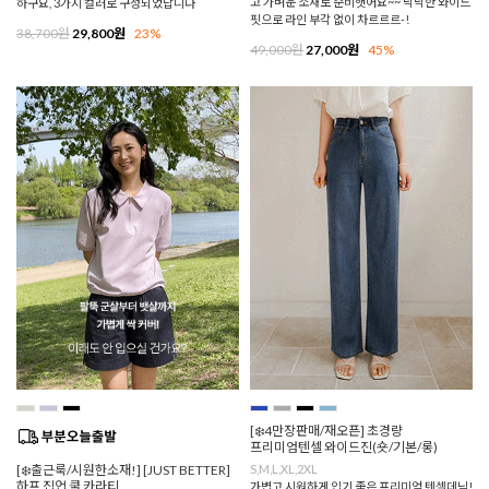
고 가벼운 소재로 준비햇어요~~ 낙낙한 와이드
하구요, 3가지 컬러로 구성되었답니다
핏으로 라인 부각 없이 차르르르-!
38,700원
29,800원
23%
49,000원
27,000원
45%
[❄️4만장판매/재오픈] 초경량
프리미엄텐셀 와이드진(숏/기본/롱)
[❄️출근룩/시원한소재!] [JUST BETTER]
S,M,L,XL,2XL
하프 집업 쿨 카라티
가볍고 시원하게 입기 좋은 프리미엄 텐셀데님!