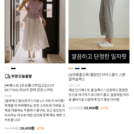
[❄️여름출근룩/쿨원단] 아이스콜드 스판
일자슬랙스
[📢베스트1위상품/3차입고][JUST
S,M,L,XL
BETTER] 러브미 핀턱 캉캉스커트
매년 인기베스트 쿨 슬랙스!! 단정하고 깔끔한
핏으로 여기저기 코디하기 좋고, 얼음처럼 차가
FREE
운 쿨터치로 시원하게 입기 좋은 아이템
[블루체크 컬러추가!] 이번 s/s 치트키 아이템!
하체를 싹 커버해주는 캉캉 스커트에 가벼운 소
32,500원
23,800원
27%
재로 여름에도 착용하기 좋구요, 은근 포인트가
되어주는 자수로 어떤 상의와 함께 해도 예쁜 스
커트랍니다!
51,500원
28,400원
45%