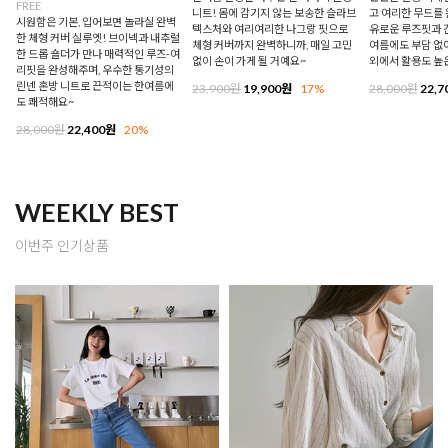
FREE
니트! 몸에 감기지 않는 보송한 슬라브
고 여리한 무드를 
시원함은 기본, 입어보면 놀라실 완벽
텍스처와 여리여리한 나그랑 핏으로
유로운 루즈핏과 
한 체형 커버 실루엣! 브이넥과 내추럴
체형 커버까지 완벽하니까, 매일 고민
여름에도 부담 없이
한 드롭 숄더가 만나 매력적인 루즈-여
없이 손이 가게 될 거예요~
외에서 활용도 높
리핏을 완성해주며, 우수한 통기성의
린넨 혼방 니트로 끈적이는 한여름에
23,900원
19,900원
17%
28,000원
22,7
도 쾌적해요~
28,000원
22,400원
20%
WEEKLY BEST
이번주 인기상품