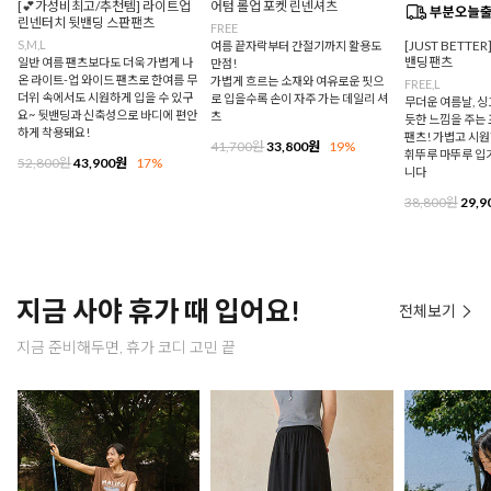
[💕가성비최고/추천템] 라이트업
어텀 롤업 포켓 린넨셔츠
린넨터치 뒷밴딩 스판팬츠
FREE
S,M,L
[JUST BETTE
여름 끝자락부터 간절기까지 활용도
밴딩팬츠
일반 여름 팬츠보다도 더욱 가볍게 나
만점!
온 라이트-업 와이드 팬츠로 한여름 무
가볍게 흐르는 소재와 여유로운 핏으
FREE,L
더위 속에서도 시원하게 입을 수 있구
로 입을수록 손이 자주 가는 데일리 셔
무더운 여름날, 
요~ 뒷밴딩과 신축성으로 바디에 편안
츠
듯한 느낌을 주는
하게 착용돼요!
팬츠! 가볍고 시
41,700원
33,800원
19%
휘뚜루 마뚜루 입
52,800원
43,900원
17%
니다
38,800원
29,9
지금 사야 휴가 때 입어요!
전체보기
지금 준비해두면, 휴가 코디 고민 끝