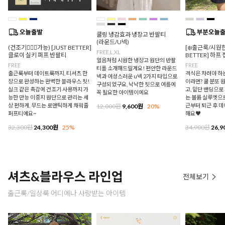
쿨링 냉감효과 냉장고 반팔티
(라운드/U넥)
(건조기🙆🏻‍♀️가능) [JUST BETTER]
[❄️출근룩/시원한
FREE,L,XL
클로이 실키 퍼프 반팔티
BETTER] 하프
얼음처럼 시원한 냉장고 원단의 반팔
FREE
FREE
티를 소개해드릴게요! 편안한 라운드
출근룩부터 데이트룩까지, 티셔츠 한
격식은 차려야 하
넥과 여성스러운 u넥 2가지 타입으로
장으로 완성하는 완벽한 블라우스 핏!
이라면? 쿨 분또 
구성되었구요, 낙낙한 핏으로 여름에
실크 같은 촉감에 건조기 사용까지 가
고, 밑단 밴딩으
꼭 필요한 아이템이에요
능한 만능 이중지 원단으로 관리는 세
는 볼륨 실루엣으로
상 편하게, 무드는 로맨틱하게 채워줄
근부터 퇴근 후 
12,000원
9,600원
20%
퍼프티예요~
해요♥
32,300원
24,300원
25%
34,900원
26,9
셔츠&블라우스 라인업
전체보기
출근룩/일상룩 어디에나 사랑받는 아이템