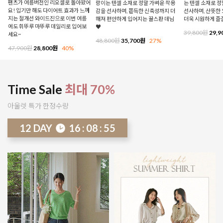
팬츠가 여름버전인 리오셀로 돌아왔어
랑이는 텐셀 소재로 정말 가벼운 착용
는 텐셀 소재로 
요! 입기만 해도 다이어트 효과가 느껴
감을 선사하며, 쫀득한 신축성까지 더
선사하며, 산뜻한 
지는 절개선 와이드진으로 이번 여름
해져 편안하게 입어지는 꿀스판 데님
더욱 시원하게 즐
에도 휘뚜루 마뚜루 데일리로 입어보
♥
39,800원
29,9
세요~
48,800원
35,700원
27%
47,900원
28,800원
40%
Time Sale
최대 70%
아울렛 특가 한정수량
12
DAY
16
:
08
:
50