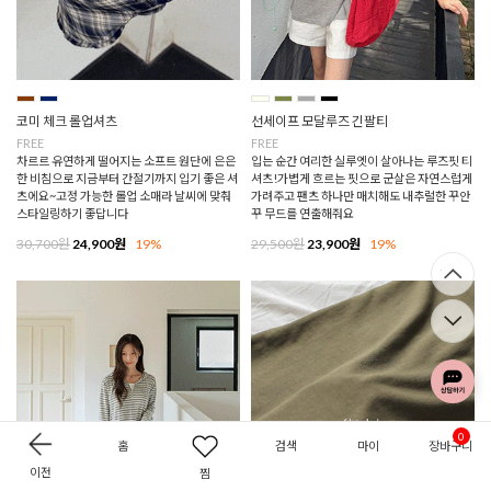
코미 체크 롤업셔츠
선세이프 모달루즈 긴팔티
FREE
FREE
차르르 유연하게 떨어지는 소프트 원단에 은은
입는 순간 여리한 실루엣이 살아나는 루즈핏 티
한 비침으로 지금부터 간절기까지 입기 좋은 셔
셔츠!가볍게 흐르는 핏으로 군살은 자연스럽게
츠에요~고정 가능한 롤업 소매라 날씨에 맞춰
가려주고 팬츠 하나만 매치해도 내추럴한 꾸안
스타일링하기 좋답니다
꾸 무드를 연출해줘요
30,700원
24,900원
19%
29,500원
23,900원
19%
0
홈
검색
마이
장바구니
이전
찜