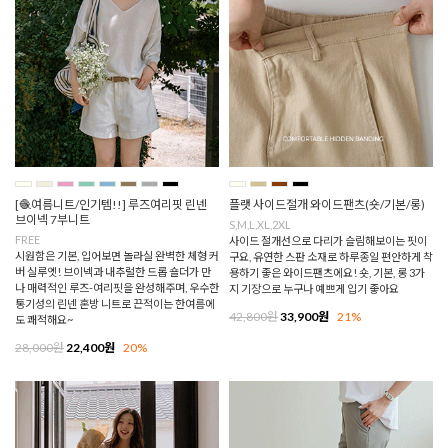
[🧶여름니트/인기템!!] 루즈여리핏 린넨
플랫 사이드절개 와이드팬츠(숏/기본/롱)
브이넥 7부니트
S,M,L,XL,2XL
FREE
사이드 절개선으로 다리가 슬림해보이는 핏이
시원함은 기본, 입어보면 놀라실 완벽한 체형 커
구요, 유연한 스판 소재로 하루종일 편안하게 착
버 실루엣! 브이넥과 내추럴한 드롭 숄더가 만
용하기 좋은 와이드팬츠에요! 숏, 기본, 롱 3가
나 매력적인 루즈-여리핏을 완성해주며, 우수한
지 기장으로 누구나 예쁘게 입기 좋아요
통기성의 린넨 혼방 니트로 끈적이는 한여름에
42,800원
33,900원
21%
도 쾌적해요~
28,000원
22,400원
20%