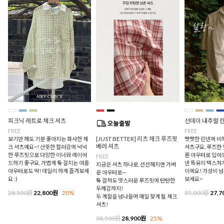
피크닉 레트로 체크 셔츠
선데이 내추럴 
FREE
FREE
[JUST BETTER] 리츠 체크 루즈핏
보기만 해도 기분 좋아지는 화사한 체
빳빳한 린넨에 비
베러 셔츠
크 셔츠예요~! 산뜻한 컬러감에 넉넉
셔츠구요, 루즈한
한 루즈핏으로 다양한 이너와 레이어
론 아우터로 입어
FREE
드하기 좋구요, 가볍게 툭 걸치는 여름
넨 특유의 텍스처
지금은 셔츠 하나로, 선선해지면 가벼
아우터로도 딱! 데일리 하게 즐겨보세
이에요! 가성비 
운 아우터로—
요 :)
보세요~
툭 걸쳐도 멋스러운 루즈핏에 탄탄한
두께감까지!
28,500원
22,800원
20%
35,000원
27,7
두 계절을 넘나들며 매일 찾게 될 체크
셔츠!
38,500원
28,900원
25%