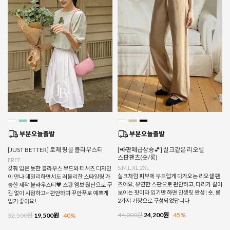
[JUST BETTER] 로제 링클 블라우스티
[📢판매급상승💕] 실크같은 리오셀
스판팬츠(숏/롱)
FREE
S,M,L,XL,2XL
갖춰 입은 듯한 블라우스 무드와 티셔츠 디자인
실크처럼 피부에 부드럽게 다가오는 리오셀 팬
이 만나 데일리하면서도 러블리한 스타일링 가
츠에요, 유연한 스판으로 편안하고, 다리가 길어
능한 제작 블라우스티♥ 스판 엠보 원단으로 구
보이는 핏이라 입기만 하면 인생핏 완성! 숏, 롱
김 없이 시원하고~ 편안하여 꾸안꾸로 예쁘게
2가지 기장으로 구성되었답니다
입기 좋아요!
44,000원
24,200원
45%
32,500원
19,500원
40%