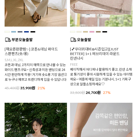
[재오픈완판템✨] 코튼&데님 와이드
[💕무더위대비❄️시즌입고][JUST
스판팬츠(숏/롱)
BETTER] 1+1 에브리데이 라운드
린넨나시
S,M,L,XL,2XL
FREE
코튼과 데님, 2가지의 매력으로 만나볼 수 있는
베이직해서 어디에나 활용하기 좋고, 린넨 소재
와이드 팬츠구요~ 신축성과 히든 밴딩으로 24
로 통기성이 좋아 시원하게 입을 수 있는 아이템
시간 편안하게 착용! 거기에 숏&롱 기장 옵션으
에요~ 여름에 매일 입는 기본나시, 1+1 기획구
로 누구나 예쁘고 트렌디하게 입을 수 있답니다
성으로 알뜰쇼핑하세요♡
45,400원
35,900원
21%
33,800원
24,700원
27%