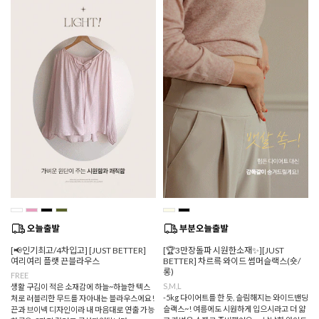
[📢인기최고/4차입고] [JUST BETTER]
[🏆3만장돌파 시원한소재✨][JUST
여리여리 플랫 끈블라우스
BETTER] 차르륵 와이드 썸머슬랙스(숏/
롱)
FREE
S,M,L
생활 구김이 적은 소재감에 하늘~하늘한 텍스
-5kg 다이어트를 한 듯, 슬림해지는 와이드밴딩
처로 러블리한 무드를 자아내는 블라우스에요!
슬랙스~! 여름에도 시원하게 입으시라고 더 얇
끈과 브이넥 디자인이라 내 마음대로 연출 가능