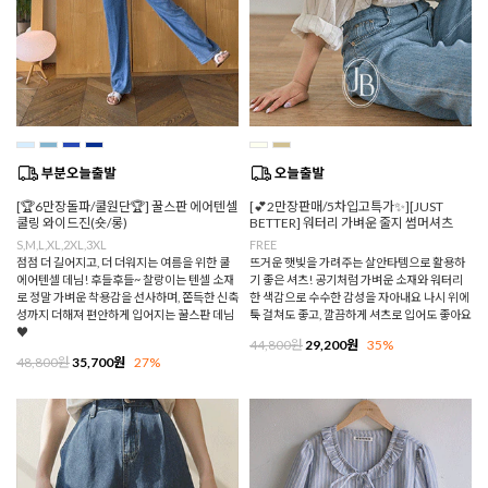
[🏆6만장돌파/쿨원단🏆] 꿀스판 에어텐셀
[💕2만장판매/5차입고특가✨][JUST
쿨링 와이드진(숏/롱)
BETTER] 워터리 가벼운 줄지 썸머셔츠
S,M,L,XL,2XL,3XL
FREE
점점 더 길어지고, 더 더워지는 여름을 위한 쿨
뜨거운 햇빛을 가려주는 살안타템으로 활용하
에어텐셀 데님! 후들후들~ 찰랑이는 텐셀 소재
기 좋은 셔츠! 공기처럼 가벼운 소재와 워터리
로 정말 가벼운 착용감을 선사하며, 쫀득한 신축
한 색감으로 수수한 감성을 자아내요 나시 위에
성까지 더해져 편안하게 입어지는 꿀스판 데님
툭 걸쳐도 좋고, 깔끔하게 셔츠로 입어도 좋아요
♥
44,800원
29,200원
35%
48,800원
35,700원
27%