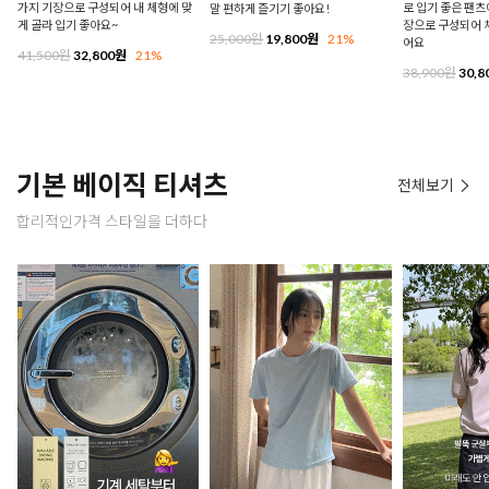
가지 기장으로 구성되어 내 체형에 맞
로 입기 좋은 팬츠에
말 편하게 즐기기 좋아요!
게 골라 입기 좋아요~
장으로 구성되어 
25,000원
19,800원
21%
어요
41,500원
32,800원
21%
38,900원
30,8
기본 베이직 티셔츠
전체보기
합리적인가격 스타일을 더하다