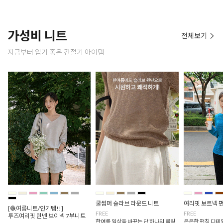
가성비 니트
전체보기
지금부터 입기 좋은 간절기 아이템
쿨썸머 슬라브 라운드 니트
여리핏 보트넥 
[🧶여름니트/인기템!!]
FREE
FREE
루즈여리핏 린넨 브이넥 7부니트
한여름 일상을 바꾸는 단 하나의 쿨링
은은한 펀칭 디테