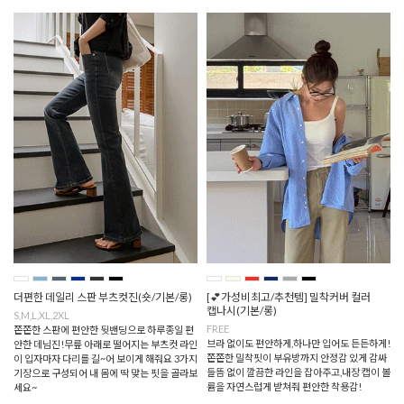
더편한 데일리 스판 부츠컷진(숏/기본/롱)
[💕가성비최고/추천템] 밀착커버 컬러
캡나시(기본/롱)
S,M,L,XL,2XL
FREE
쫀쫀한 스판에 편안한 뒷밴딩으로 하루종일 편
브라 없이도 편안하게,하나만 입어도 든든하게!
안한 데님진!무릎 아래로 떨어지는 부츠컷 라인
쫀쫀한 밀착핏이 부유방까지 안정감 있게 감싸
이 입자마자 다리를 길~어 보이게 해줘요 3가지
들뜸 없이 깔끔한 라인을 잡아주고,내장 캡이 볼
기장으로 구성되어 내 몸에 딱 맞는 핏을 골라보
륨을 자연스럽게 받쳐줘 편안한 착용감!
세요~