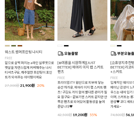
웨스트 썸머프린팅 나시티
FREE
[❄️여름을 시원하게][JUST
[⛱️휴양지추천템/
밑으로 살짝 퍼지는 a라인 실루엣으로
BETTER] 에어리 이지 랩 스커트
BETTER] 리
뱃살을 자연스럽게 커버해주는 나시
팬츠
+스커트
티셔츠구요, 캐주얼한 프린팅이 포인
트가 되어주는 아이템이에요
FREE
FREE
프리미엄 ITY 원단으로 피부에 닿는
입체적인 웨이브 
27,300원
21,900원
20%
순간 차가운, 에어리 이지 랩 스커트 팬
페미닌 감성이 느
츠! 구김도 거의 없어 별다른 관리가 필
우스는 내어 입기
요 없구요~ 겉보기엔 스커트 같지만 안
이며, 스커트는 
쪽은 팬츠로 되어있어 활동성을 높여
완성♥ 코디 세트
준답니다♥
가세요~
42,500원
19,200원
55%
74,800원
56,1