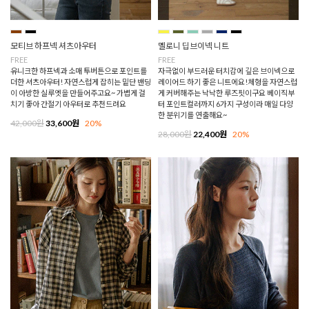
모티브 하프넥 셔츠아우터
멜로니 딥브이넥 니트
FREE
FREE
유니크한 하프넥과 소매 투버튼으로 포인트를
자극없이 부드러운 터치감에 깊은 브이넥으로
더한 셔츠아우터! 자연스럽게 잡히는 밑단 밴딩
레이어드 하기 좋은 니트에요!체형을 자연스럽
이 아방한 실루엣을 만들어주고요~ 가볍게 걸
게 커버해주는 낙낙한 루즈핏이구요 베이직부
치기 좋아 간절기 아우터로 추천드려요
터 포인트컬러까지 6가지 구성이라 매일 다양
한 분위기를 연출해요~
42,000원
33,600원
20%
28,000원
22,400원
20%