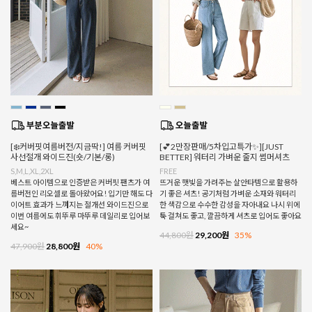
[❄️커버핏여름버전/지금딱!] 여름 커버핏
[💕2만장판매/5차입고특가✨][JUST
사선절개 와이드진(숏/기본/롱)
BETTER] 워터리 가벼운 줄지 썸머셔츠
S,M,L,XL,2XL
FREE
베스트 아이템으로 인증받은 커버핏 팬츠가 여
뜨거운 햇빛을 가려주는 살안타템으로 활용하
름버전인 리오셀로 돌아왔어요! 입기만 해도 다
기 좋은 셔츠! 공기처럼 가벼운 소재와 워터리
이어트 효과가 느껴지는 절개선 와이드진으로
한 색감으로 수수한 감성을 자아내요 나시 위에
이번 여름에도 휘뚜루 마뚜루 데일리로 입어보
툭 걸쳐도 좋고, 깔끔하게 셔츠로 입어도 좋아요
세요~
44,800원
29,200원
35%
47,900원
28,800원
40%