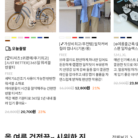
[💕가성비최고/추천템] 밀착커버
[❄️여름출근룩/
컬러 캡나시(기본/롱)
스판 일자슬랙스
FREE
S,M,L,XL
[🏆티셔츠1위판매/후기최고]
브라 없이도 편안하게,하나만 입어도
매년 인기베스트 쿨
[JUST BETTER] 365일 워셔블
든든하게!쫀쫀한 밀착핏이 부유방까
깔끔한 핏으로 여
반팔티
지 안정감 있게 감싸 들뜸 없이 깔끔한
고, 얼음처럼 차
FREE
라인을 잡아주고,내장 캡이 볼륨을 자
게 입기 좋은 아이
세탁기&건조기 사용이 가능한 탄탄한
연스럽게 받쳐줘 편안한 착용감!
32,500원
23,8
워셔블 소재로
16,200원
12,800원
21%
여러분들의 시간을 절약해주는 간편한
반팔 티셔츠!
색감 예쁜 기본티로 365일 1년 내내 돌
려 입기 좋아요~
26,800원
20,700원
23%
올 여름 걱정끝~ 시원한 진
전체보기