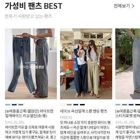
가성비 팬츠 BEST
전체보기
찐후기 사랑받고 있는 팬츠
[❄️여름출근룩/쿨원단] 라이트한
네이브 곡선절개 스판 밴딩 팬츠
[❄️여름출근룩/
절개와이드 리오셀진(숏/롱)
스티치포켓 썸머
FREE,XL
S,M,L,XL,2XL
S,M,L,XL,2XL
핏 하나로 소장 가치 충분한 와이드 팬
라이트한 리오셀 소재로 여름에 시원
시원한 썸머 데님
츠에요~! 곡선 절개 디테일이 자연스
하고 가볍게 입기 좋구요, 절개로 핏이
게 입기 좋구요,
럽게 라인을 살려주고, 사각사각한 터
예뻐 보이는 와이드팬츠에요! 숏, 롱 2
체형을 자연스럽게
치감에 쫀쫀한 스판으로 데일리로 정