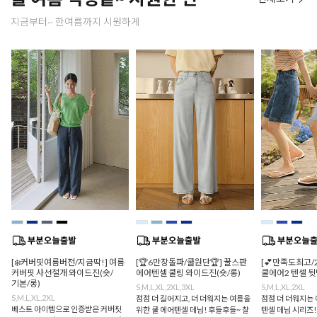
지금부터~ 한여름까지 시원하게
[❄️커버핏여름버전/지금딱!] 여름
[🏆6만장돌파/쿨원단🏆] 꿀스판
[💕만족도최고/
커버핏 사선절개 와이드진(숏/
에어텐셀 쿨링 와이드진(숏/롱)
쿨에어2 텐셀 
기본/롱)
S,M,L,XL,2XL,3XL
S,M,L,XL,2XL
S,M,L,XL,2XL
점점 더 길어지고, 더 더워지는 여름을
점점 더 더워지는 
베스트 아이템으로 인증받은 커버핏
위한 쿨 에어텐셀 데님! 후들후들~ 찰
텐셀 데님 시리즈!