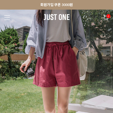
🚀오늘출발상품 당일발송 배송중
앱 다운로드 10% 할인쿠폰
앱 다운로드 10% 할인쿠폰
회원가입 쿠폰 3000원
0
NEW 7%
BEST
🚀오늘출발
MADE . J
상의
팬츠
아