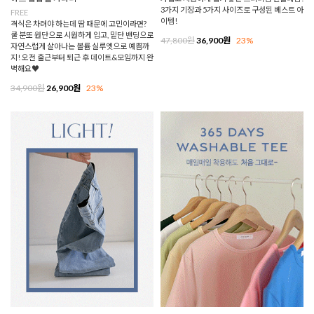
3가지 기장과 5가지 사이즈로 구성된 베스트 아
FREE
이템!
격식은 차려야 하는데 땀 때문에 고민이라면?
쿨 분또 원단으로 시원하게 입고, 밑단 밴딩으로
47,800원
36,900원
23%
자연스럽게 살아나는 볼륨 실루엣으로 예쁨까
지! 오전 출근부터 퇴근 후 데이트&모임까지 완
벽해요♥
34,900원
26,900원
23%