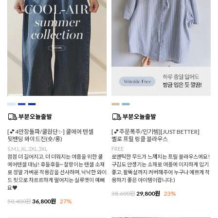
[💕4만장돌파/쿨원단✨] 쿨에어 텐셀
[💕주문폭주/인기템][JUST BETTER]
뒷밴딩 와이드진(숏/롱)
멜로 프릴 링클 블라우스
S,M,L,XL,2XL,3XL
FREE
점점 더 길어지고, 더 더워지는 여름을 위한 쿨
로맨틱한 무드가 느껴지는 프릴 블라우스에요!
에어텐셀 데님! 후들후들~ 찰랑이는 텐셀 소재
구김도 안생기는 소재로 여름에 이지하게 입기
로 정말 가벼운 착용감을 선사하며, 낙낙한 와이
좋고, 팔뚝살까지 커버해주어 누구나 예쁘게 착
드 핏으로 차르르하게 떨어지는 실루엣이 예뻐
용하기 좋은 아이템이랍니다:)
요♥
38,600원
29,800원
23%
50,400원
36,800원
27%