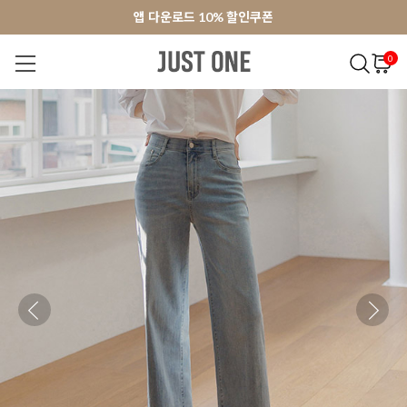
앱 다운로드 10% 할인쿠폰
앱 다운로드 10% 할인쿠폰
회원가입 쿠폰 3000원
0
NEW 7%
BEST
오늘출발
MADE . J
상의
팬츠
아우