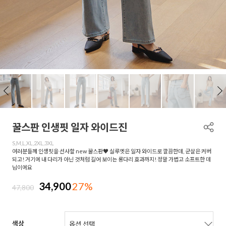
꿀스판 인생핏 일자 와이드진
S,M,L,XL,2XL,3XL
여러분들께 인생핏을 선사할 new 꿀스판♥ 실루엣은 일자 와이드로 깔끔한데, 군살은 커버
되고! 거기에 내 다리가 아닌 것처럼 길어 보이는 롱다리 효과까지! 정말 가볍고 소프트한 데
님이에요
34,900
27%
47,800
색상