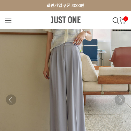
앱 다운로드 10% 할인쿠폰
앱 다운로드 10% 할인쿠폰
회원가입 쿠폰 3000원
0
NEW 7%
BEST
오늘출발
MADE . J
상의
팬츠
아우