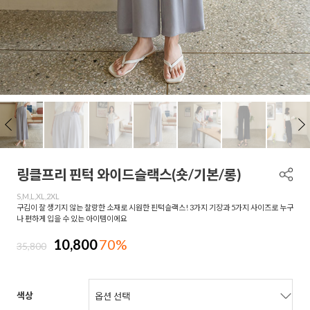
링클프리 핀턱 와이드슬랙스(숏/기본/롱)
S,M,L,XL,2XL
구김이 잘 생기지 않는 찰랑한 소재로 시원한 핀턱슬랙스! 3가지 기장과 5가지 사이즈로 누구
나 편하게 입을 수 있는 아이템이에요
10,800
70%
35,800
색상