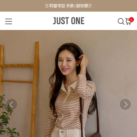
앱 다운로드 10% 할인쿠폰
앱 다운로드 10% 할인쿠폰
회원가입 쿠폰 3000원
0
NEW 7%
BEST
오늘출발
MADE . J
상의
팬츠
아우