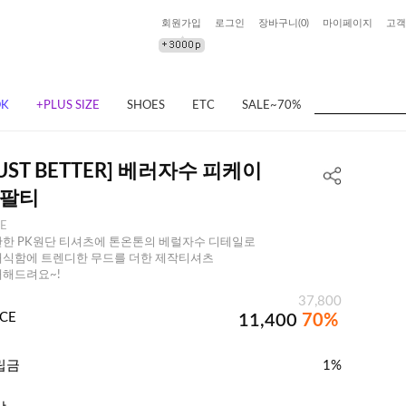
회원가입
로그인
장바구니(
0
)
마이페이지
고객
OK
+PLUS SIZE
SHOES
ETC
SALE~70%
JUST BETTER] 베러자수 피케이
팔티
EE
한 PK원단 티셔츠에 톤온톤의 베럴자수 디테일로
식함에 트렌디한 무드를 더한 제작티셔츠
해드려요~!
37,800
ICE
11,400
70%
립금
1%