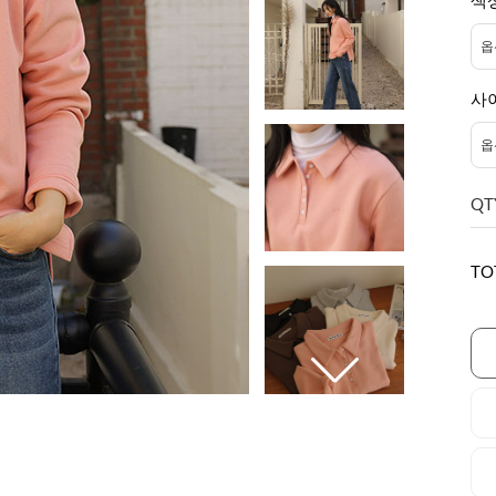
색
사
QT
TO