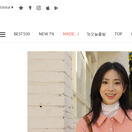
Global
▼
BEST100
NEW 7%
MADE . J
🚀오늘출발
TOP