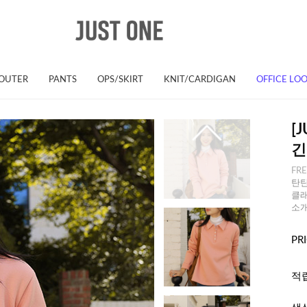
OUTER
PANTS
OPS/SKIRT
KNIT/CARDIGAN
OFFICE LO
[
긴
FR
탄탄
클래
소개
PR
적