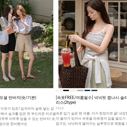
오셀 반바지(숏/기본)
[속옷FREE/여름필수] 넉넉핏 캡나시 슬
리스(2type)
FREE
이유가 있죠? 입자마자 살에 닿는 감
속옷 입기 싫은 한 여름, 이거 한장이면 끝! 내장
원해서 실크를 입은 듯 부드러운 리오셀
이 들어가 있어서 속옷을 따로챙겨 입을 필요가
휘뚜루 마뚜루 입을 수 있는 반바지! 숏,
없구요, 낙낙하게 떨어지는 실루엣으로 체형을 
기장으로 준비했어요