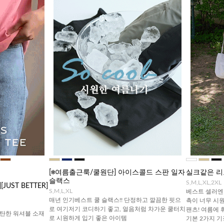
[❄️여름출근룩/쿨원단] 아이스콜드 스판 일자
실크같은 리
슬랙스
S,M,L,XL,2XL
UST BETTER]
S,M,L,XL
베스트 셀러엔 
매년 인기베스트 쿨 슬랙스!! 단정하고 깔끔한 핏으
촉이 너무 시
로 여기저기 코디하기 좋고, 얼음처럼 차가운 쿨터치
팬츠! 여름에 
탄한 워셔블 소재
로 시원하게 입기 좋은 아이템
기본 2가지 