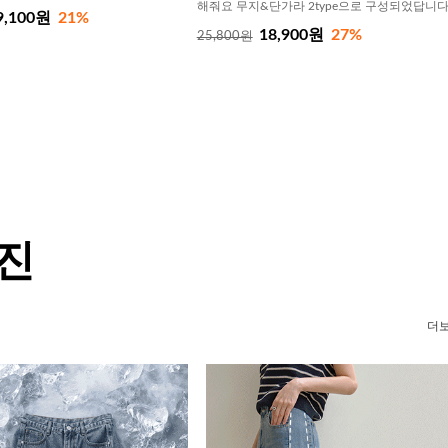
해줘요 무지&단가라 2type으로 구성되었답니
9,100원
21%
18,900원
27%
25,800원
 진
더