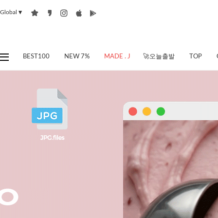
Global
▼
BEST100
NEW 7%
MADE . J
🚀오늘출발
TOP