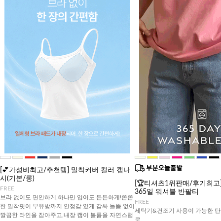
[💕가성비최고/추천템] 밀착커버 컬러 캡나
시(기본/롱)
[🏆티셔츠1위판매/후기최고][J
FREE
365일 워셔블 반팔티
브라 없이도 편안하게,하나만 입어도 든든하게!쫀쫀
FREE
한 밀착핏이 부유방까지 안정감 있게 감싸 들뜸 없이
세탁기&건조기 사용이 가능한 탄
깔끔한 라인을 잡아주고,내장 캡이 볼륨을 자연스럽
로