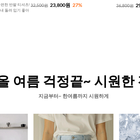
23,800원
27%
편한 반팔 티셔츠!
2
32,500원
36,800원
내내 돌려 입기 좋아
올 여름 걱정끝~ 시원한
지금부터~ 한여름까지 시원하게