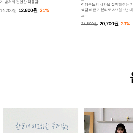
게 받쳐줘 편안한 착용감!
여러분들의 시간을 절약해주는 간
12,800원
21%
색감 예쁜 기본티로 365일 1년 
16,200원
요~
20,700원
23%
26,800원