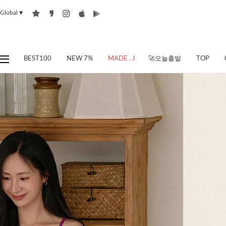
Global
▼
BEST100
NEW 7%
MADE . J
🚀오늘출발
TOP