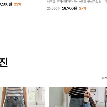
해줘요 무지&단가라 2type으로 구성되었답니
9,100원
21%
18,900원
27%
25,800원
 진
더