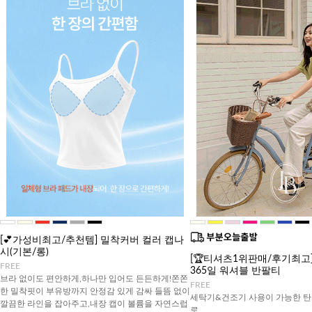
[💕가성비최고/추천템] 밀착커버 컬러 캡나
시(기본/롱)
[🏆티셔츠1위판매/후기최고][J
FREE
365일 워셔블 반팔티
브라 없이도 편안하게,하나만 입어도 든든하게!쫀쫀
FREE
한 밀착핏이 부유방까지 안정감 있게 감싸 들뜸 없이
세탁기&건조기 사용이 가능한 탄
깔끔한 라인을 잡아주고,내장 캡이 볼륨을 자연스럽
로