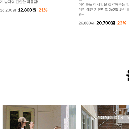
게 받쳐줘 편안한 착용감!
여러분들의 시간을 절약해주는 간
12,800원
21%
색감 예쁜 기본티로 365일 1년 
16,200원
요~
20,700원
23%
26,800원