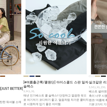
[❄️여름출근룩/쿨원단] 아이스콜드 스판 일자
실크같은 리
슬랙스
S,M,L,XL,2XL
UST BETTER]
S,M,L,XL
베스트 셀러엔 
매년 인기베스트 쿨 슬랙스!! 단정하고 깔끔한 핏으
촉이 너무 시
로 여기저기 코디하기 좋고, 얼음처럼 차가운 쿨터치
팬츠! 여름에 
탄한 워셔블 소재
로 시원하게 입기 좋은 아이템
기본 2가지 