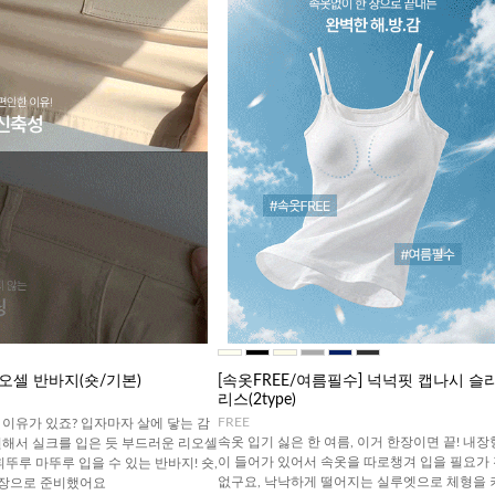
오셀 반바지(숏/기본)
[속옷FREE/여름필수] 넉넉핏 캡나시 슬
리스(2type)
FREE
이유가 있죠? 입자마자 살에 닿는 감
속옷 입기 싫은 한 여름, 이거 한장이면 끝! 내장
원해서 실크를 입은 듯 부드러운 리오셀
이 들어가 있어서 속옷을 따로챙겨 입을 필요가
휘뚜루 마뚜루 입을 수 있는 반바지! 숏,
없구요, 낙낙하게 떨어지는 실루엣으로 체형을 
기장으로 준비했어요