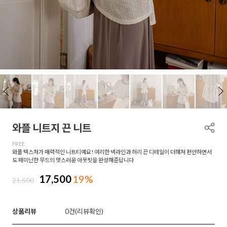
와플 니트지 끈 니트
FREE
와플 텍스처가 매력적인 니트티예요! 여리한 넥라인과 허리 끈 디테일이 더해져 편안하면서
도 페미닌한 무드의 멋스러운 아웃핏을 완성해준답니다
17,500
19%
21,500
상품리뷰
0