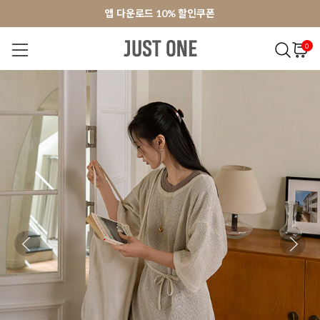
앱 다운로드 10% 할인쿠폰
앱 다운로드 10% 할인쿠폰
회원가입 쿠폰 3000원
회원가입 쿠폰 3000원
0
NEW 7%
BEST
오늘출발
MADE . J
상의
팬츠
아우