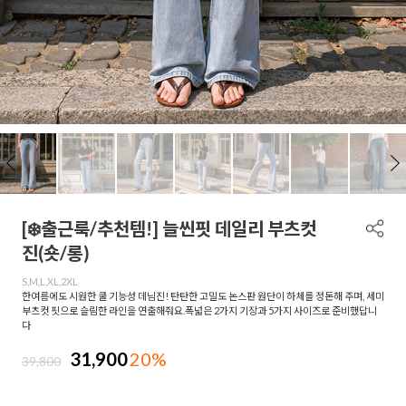
[❄️출근룩/추천템!] 늘씬핏 데일리 부츠컷
진(숏/롱)
S,M,L,XL,2XL
한여름에도 시원한 쿨 기능성 데님진! 탄탄한 고밀도 논스판 원단이 하체를 정돈해 주며, 세미
부츠컷 핏으로 슬림한 라인을 연출해줘요.폭넓은 2가지 기장과 5가지 사이즈로 준비했답니
다
31,900
20%
39,800