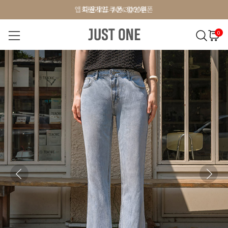
앱 다운로드 10% 할인쿠폰
앱 다운로드 10% 할인쿠폰
회원가입 쿠폰 3000원
0
NEW 7%
BEST
오늘출발
MADE . J
상의
팬츠
아우