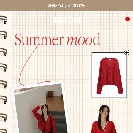
🚀오늘출발상품 당일발송 배송중
앱 다운로드 10% 할인쿠폰
앱 다운로드 10% 할인쿠폰
회원가입 쿠폰 3000원
0
NEW 7%
BEST
🚀오늘출발
MADE . J
상의
팬츠
아