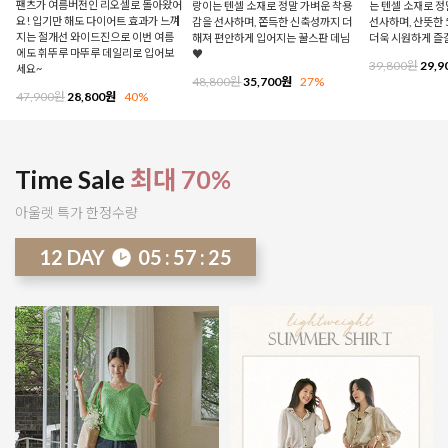
팬츠가 여름버전인 리오셀로 돌아왔어
랑이는 텐셀 소재로 정말 가벼운 착용
는 텐셀 소재로 
요! 입기만 해도 다이어트 효과가 느껴
감을 선사하며, 쫀득한 신축성까지 더
선사하며, 산뜻한 
지는 절개선 와이드진으로 이번 여름
해져 편안하게 입어지는 꿀스판 데님
더욱 시원하게 즐
에도 휘뚜루 마뚜루 데일리로 입어보
♥
39,800원
29,9
세요~
48,800원
35,700원
27%
47,900원
28,800원
40%
Time Sale
최대 70%
아울렛 특가 한정수량
12
DAY
05
:
57
:
20