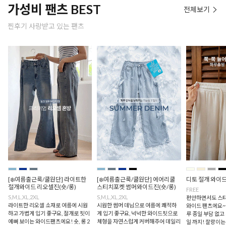
가성비 팬츠 BEST
전체보기
찐후기 사랑받고 있는 팬츠
[❄️여름출근룩/쿨원단] 라이트한
[❄️여름출근룩/쿨원단] 에어리쿨
디토 절개 와이
절개와이드 리오셀진(숏/롱)
스티치포켓 썸머와이드진(숏/롱)
FREE
S,M,L,XL,2XL
S,M,L,XL,2XL
편안하면서도 스타
라이트한 리오셀 소재로 여름에 시원
시원한 썸머 데님으로 여름에 쾌적하
와이드 팬츠에요~
하고 가볍게 입기 좋구요, 절개로 핏이
게 입기 좋구요, 넉넉한 와이드핏으로
루 종일 부담 없고
예뻐 보이는 와이드팬츠에요! 숏, 롱 2
체형을 자연스럽게 커버해주어 데일리
일 까지! 찰랑이