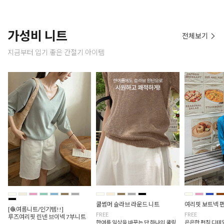
가성비 니트
전체보기
지금부터 입기 좋은 간절기 아이템
쿨썸머 슬라브 라운드 니트
여리핏 보트넥 
[🧶여름니트/인기템!!]
FREE
FREE
루즈여리핏 린넨 브이넥 7부니트
한여름 일상을 바꾸는 단 하나의 쿨링
은은한 펀칭 디테