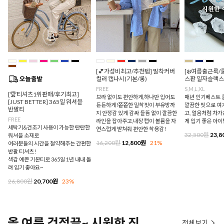
[💕가성비최고/추천템] 밀착커버
[❄️여름출근룩/
컬러 캡나시(기본/롱)
스판 일자슬랙스
FREE
S,M,L,XL
[🏆티셔츠1위판매/후기최고]
브라 없이도 편안하게,하나만 입어도
매년 인기베스트 쿨
[JUST BETTER] 365일 워셔블
든든하게!쫀쫀한 밀착핏이 부유방까
깔끔한 핏으로 여
반팔티
지 안정감 있게 감싸 들뜸 없이 깔끔한
고, 얼음처럼 차
FREE
라인을 잡아주고,내장 캡이 볼륨을 자
게 입기 좋은 아이
세탁기&건조기 사용이 가능한 탄탄한
연스럽게 받쳐줘 편안한 착용감!
32,500원
23,8
워셔블 소재로
16,200원
12,800원
21%
여러분들의 시간을 절약해주는 간편한
반팔 티셔츠!
색감 예쁜 기본티로 365일 1년 내내 돌
려 입기 좋아요~
26,800원
20,700원
23%
올 여름 걱정끝~ 시원한 진
전체보기