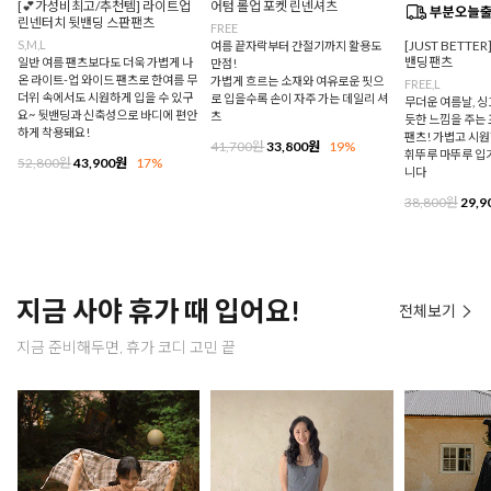
[💕가성비최고/추천템] 라이트업
어텀 롤업 포켓 린넨셔츠
린넨터치 뒷밴딩 스판팬츠
FREE
S,M,L
[JUST BETTE
여름 끝자락부터 간절기까지 활용도
밴딩팬츠
일반 여름 팬츠보다도 더욱 가볍게 나
만점!
온 라이트-업 와이드 팬츠로 한여름 무
가볍게 흐르는 소재와 여유로운 핏으
FREE,L
더위 속에서도 시원하게 입을 수 있구
로 입을수록 손이 자주 가는 데일리 셔
무더운 여름날, 
요~ 뒷밴딩과 신축성으로 바디에 편안
츠
듯한 느낌을 주는
하게 착용돼요!
팬츠! 가볍고 시
41,700원
33,800원
19%
휘뚜루 마뚜루 입
52,800원
43,900원
17%
니다
38,800원
29,9
지금 사야 휴가 때 입어요!
전체보기
지금 준비해두면, 휴가 코디 고민 끝