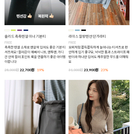
솔리드 촉촉텐셜 이너 기본티
라이스 찰랑텐션 단가라티
FREE
FREE
촉촉한 텐셀 소재로 맨살에 입어도 좋은 기본 티
모찌처럼 쫀득쫀득하게 늘어나는 티셔츠로 편
셔츠에요! 컬러감이 예뻐서 니트, 맨투맨, 가디
안하게 입기 좋구요, 넉넉한 품과 스트라이프 패
건 안에 컬러 포인트 룩을 연출하기 좋은 아이템
턴이라 하나만 입어도 캐주얼한 무드를 더해줘
이랍니다
요
28,000원
22,700원
19%
31,000원
23,900원
23%