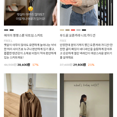
에이미 짱짱스판 뒤트임 스커트
무드온 오픈카라 니트가디건
FREE,L
FREE
뱃살이 아무리 많아도 유연하게 늘어나는 넉넉
단정한데 분위기까지 챙긴 오픈카라 가디건!잔
한 허리 사이즈로 누구나 편안하게 입기 좋고,
잔한 골지 짜임이 바디라인을 슬림하게 잡아주
쫀쫀한 텐션감의 소재로 비침이 적어 편안하게
고 은은하게 열린 넥라인이 여성스러운 분위기
입는 스커트에요!
를 살려줘요
46,500원
38,600원
17%
37,600원
29,800원
21%