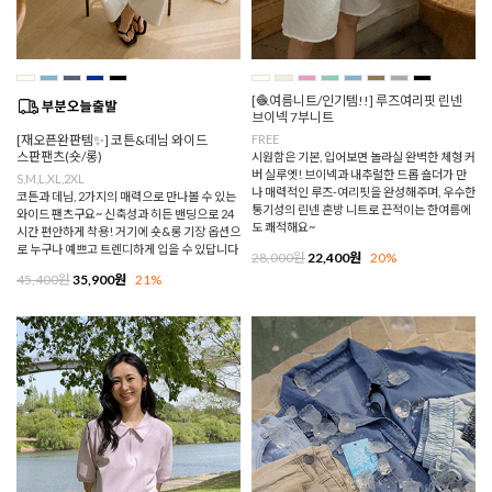
[🧶여름니트/인기템!!] 루즈여리핏 린넨
브이넥 7부니트
[재오픈완판템✨] 코튼&데님 와이드
FREE
스판팬츠(숏/롱)
시원함은 기본, 입어보면 놀라실 완벽한 체형 커
버 실루엣! 브이넥과 내추럴한 드롭 숄더가 만
S,M,L,XL,2XL
나 매력적인 루즈-여리핏을 완성해주며, 우수한
코튼과 데님, 2가지의 매력으로 만나볼 수 있는
통기성의 린넨 혼방 니트로 끈적이는 한여름에
와이드 팬츠구요~ 신축성과 히든 밴딩으로 24
도 쾌적해요~
시간 편안하게 착용! 거기에 숏&롱 기장 옵션으
로 누구나 예쁘고 트렌디하게 입을 수 있답니다
28,000원
22,400원
20%
45,400원
35,900원
21%