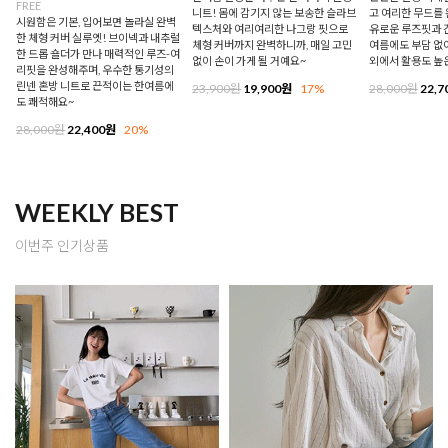
FREE
니트! 몸에 감기지 않는 보송한 슬라브
고 여리한 무드를 
시원함은 기본, 입어보면 놀라실 완벽
텍스처와 여리여리한 나그랑 핏으로
유로운 루즈핏과 
한 체형 커버 실루엣! 브이넥과 내추럴
체형 커버까지 완벽하니까, 매일 고민
여름에도 부담 없이
한 드롭 숄더가 만나 매력적인 루즈-여
없이 손이 가게 될 거예요~
외에서 활용도 높
리핏을 완성해주며, 우수한 통기성의
린넨 혼방 니트로 끈적이는 한여름에
23,900원
19,900원
17%
28,000원
22,7
도 쾌적해요~
28,000원
22,400원
20%
WEEKLY BEST
이번주 인기상품