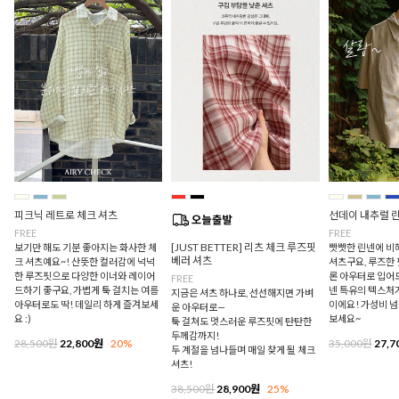
피크닉 레트로 체크 셔츠
선데이 내추럴 
FREE
FREE
[JUST BETTER] 리츠 체크 루즈핏
보기만 해도 기분 좋아지는 화사한 체
빳빳한 린넨에 비
베러 셔츠
크 셔츠예요~! 산뜻한 컬러감에 넉넉
셔츠구요, 루즈한
한 루즈핏으로 다양한 이너와 레이어
론 아우터로 입어
FREE
드하기 좋구요, 가볍게 툭 걸치는 여름
넨 특유의 텍스처
지금은 셔츠 하나로, 선선해지면 가벼
아우터로도 딱! 데일리 하게 즐겨보세
이에요! 가성비 
운 아우터로—
요 :)
보세요~
툭 걸쳐도 멋스러운 루즈핏에 탄탄한
두께감까지!
28,500원
22,800원
20%
35,000원
27,7
두 계절을 넘나들며 매일 찾게 될 체크
셔츠!
38,500원
28,900원
25%