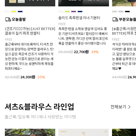
솔리드 촉촉텐셜 이너 기본티
FREE
(건조기🙆🏻‍♀️가능) [JUST BETTER]
[❄️출근룩/시원한
촉촉한 텐셀 소재로 맨살에 입어도 좋
클로이 실키 퍼프 반팔티
BETTER] 하프
은 기본 티셔츠에요! 컬러감이 예뻐서
니트, 맨투맨, 가디건 안에 컬러 포인트
FREE
FREE
룩을 연출하기 좋은 아이템이랍니다
출근룩부터 데이트룩까지, 티셔츠 한
격식은 차려야 하
장으로 완성하는 완벽한 블라우스 핏!
이라면? 쿨 분또 
28,000원
22,700원
19%
실크 같은 촉감에 건조기 사용까지 가
고, 밑단 밴딩으
능한 만능 이중지 원단으로 관리는 세
는 볼륨 실루엣으로
상 편하게, 무드는 로맨틱하게 채워줄
근부터 퇴근 후 
퍼프티예요~
해요♥
32,300원
24,300원
25%
34,900원
26,9
셔츠&블라우스 라인업
전체보기
출근룩/일상룩 어디에나 사랑받는 아이템