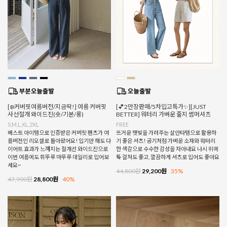
[❄️커버핏여름버전/지금딱!] 여름 커버핏
[💕2만장판매/5차입고특가✨][JUST
사선절개 와이드진(숏/기본/롱)
BETTER] 워터리 가벼운 줄지 썸머셔츠
S,M,L,XL,2XL
FREE
베스트 아이템으로 인증받은 커버핏 팬츠가 여
뜨거운 햇빛을 가려주는 살안타템으로 활용하
름버전인 리오셀로 돌아왔어요! 입기만 해도 다
기 좋은 셔츠! 공기처럼 가벼운 소재와 워터리
이어트 효과가 느껴지는 절개선 와이드진으로
한 색감으로 수수한 감성을 자아내요 나시 위에
이번 여름에도 휘뚜루 마뚜루 데일리로 입어보
툭 걸쳐도 좋고, 깔끔하게 셔츠로 입어도 좋아요
세요~
44,800원
29,200원
35%
47,900원
28,800원
40%