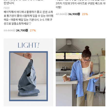
린넨나시
3가지 기장과 5가지 사이즈로 구성된 베스트 아
이템!
FREE
베이직해서 어디에나 활용하기 좋고, 린넨 소재
47,800원
36,900원
23%
로 통기성이 좋아 시원하게 입을 수 있는 아이템
에요~ 여름에 매일 입는 기본나시, 1+1 기획구
성으로 알뜰쇼핑하세요♡
33,800원
24,700원
27%