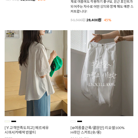
재로 여름에도 착용하기 좋구요, 은근 포인트가
되어주는 자수로 어떤 상의와 함께 해도 예쁜 스
커트랍니다!
51,500원
28,400원
45%
[🏅고객만족도최고] 메르세유
[❄️여름출근룩/쿨원단] 리오셀100%
시어서커배색 반팔티
H라인 스커트(숏/롱)