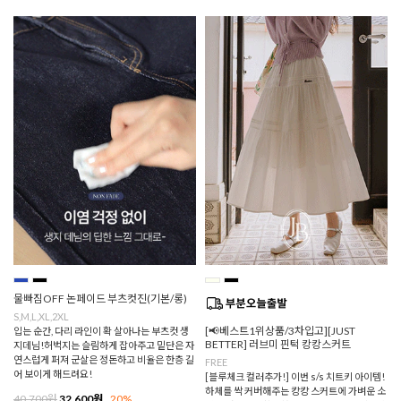
물빠짐OFF 논페이드 부츠컷진(기본/롱)
S,M,L,XL,2XL
[📢베스트1위상품/3차입고][JUST
입는 순간, 다리 라인이 확 살아나는 부츠컷 생
BETTER] 러브미 핀턱 캉캉스커트
지데님!허벅지는 슬림하게 잡아주고 밑단은 자
연스럽게 퍼져 군살은 정돈하고 비율은 한층 길
FREE
어 보이게 해드려요!
[블루체크 컬러추가!] 이번 s/s 치트키 아이템!
하체를 싹 커버해주는 캉캉 스커트에 가벼운 소
40,700원
32,600원
20%