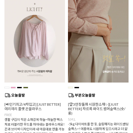
[📢인기최고/4차입고] [JUST BETTER]
[🏆3만장돌파 시원한소재✨][JUST
여리여리 플랫 끈블라우스
BETTER] 차르륵 와이드 썸머슬랙스(숏/
롱)
FREE
S,M,L
생활 구김이 적은 소재감에 하늘~하늘한 텍스
-5kg 다이어트를 한 듯, 슬림해지는 와이드밴딩
처로 러블리한 무드를 자아내는 블라우스에요!
슬랙스~! 여름에도 시원하게 입으시라고 더 얇
끈과 브이넥 디자인이라 내 마음대로 연출 가능