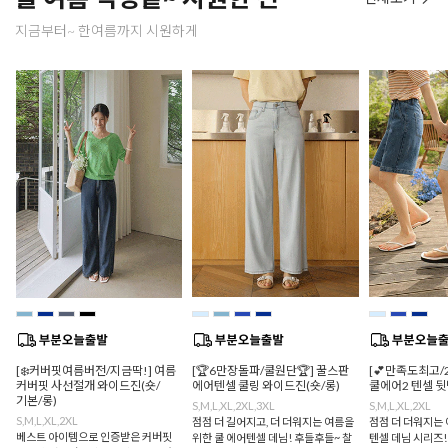
지금부터~ 한여름까지 시원하게
[❄️커버핏여름버전/지금딱!] 여름
[🏆6만장돌파/쿨원단🏆] 꿀스판
[💕만족도최고/
커버핏 사선절개 와이드진(숏/
에어텐셀 쿨링 와이드진(숏/롱)
쿨에어2 텐셀 
기본/롱)
S,M,L,XL,2XL,3XL
S,M,L,XL,2XL
S,M,L,XL,2XL
점점 더 길어지고, 더 더워지는 여름을
점점 더 더워지는 
베스트 아이템으로 인증받은 커버핏
위한 쿨 에어텐셀 데님! 후들후들~ 찰
텐셀 데님 시리즈!