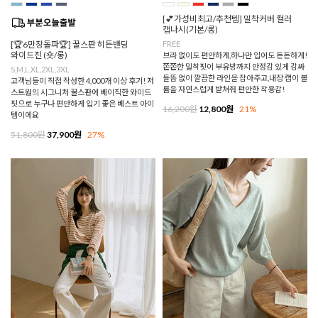
[💕가성비최고/추천템] 밀착커버 컬러
캡나시(기본/롱)
[🏆6만장돌파🏆] 꿀스판 히든밴딩
FREE
와이드진 (숏/롱)
브라 없이도 편안하게,하나만 입어도 든든하게!
쫀쫀한 밀착핏이 부유방까지 안정감 있게 감싸
S,M,L,XL,2XL,3XL
들뜸 없이 깔끔한 라인을 잡아주고,내장 캡이 볼
고객님들이 직접 작성한 4,000개 이상 후기! 저
륨을 자연스럽게 받쳐줘 편안한 착용감!
스트원의 시그니처 꿀스판에 베이직한 와이드
핏으로 누구나 편안하게 입기 좋은 베스트 아이
16,200원
12,800원
21%
템이에요
51,800원
37,900원
27%