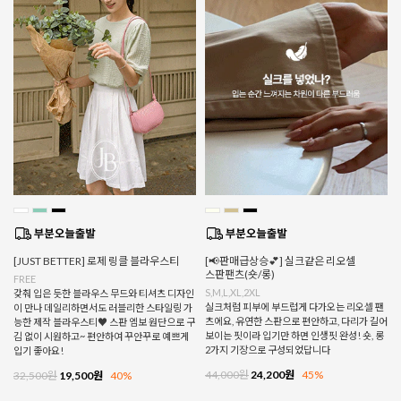
[JUST BETTER] 로제 링클 블라우스티
[📢판매급상승💕] 실크같은 리오셀
스판팬츠(숏/롱)
FREE
S,M,L,XL,2XL
갖춰 입은 듯한 블라우스 무드와 티셔츠 디자인
실크처럼 피부에 부드럽게 다가오는 리오셀 팬
이 만나 데일리하면서도 러블리한 스타일링 가
츠에요, 유연한 스판으로 편안하고, 다리가 길어
능한 제작 블라우스티♥ 스판 엠보 원단으로 구
보이는 핏이라 입기만 하면 인생핏 완성! 숏, 롱
김 없이 시원하고~ 편안하여 꾸안꾸로 예쁘게
2가지 기장으로 구성되었답니다
입기 좋아요!
44,000원
24,200원
45%
32,500원
19,500원
40%