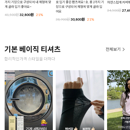
가지 기장으로 구성되어 내 체형에 맞
로 입기 좋은 팬츠에요! 숏, 롱 2가지 기
자연스럽게 커버
게 골라 입기 좋아요~
장으로 구성되어 체형에 맞게 골라 입
34,500원
27,6
어요
41,500원
32,800원
21%
38,900원
30,800원
21%
기본 베이직 티셔츠
전체보기
합리적인가격 스타일을 더하다