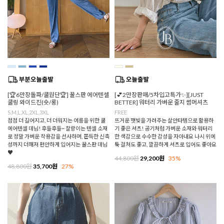
[🏆6만장돌파/쿨원단🏆] 꿀스판 에어텐셀
[💕2만장판매/5차입고특가✨][JUST
쿨링 와이드진(숏/롱)
BETTER] 워터리 가벼운 줄지 썸머셔츠
S,M,L,XL,2XL,3XL
FREE
점점 더 길어지고, 더 더워지는 여름을 위한 쿨
뜨거운 햇빛을 가려주는 살안타템으로 활용하
에어텐셀 데님! 후들후들~ 찰랑이는 텐셀 소재
기 좋은 셔츠! 공기처럼 가벼운 소재와 워터리
로 정말 가벼운 착용감을 선사하며, 쫀득한 신축
한 색감으로 수수한 감성을 자아내요 나시 위에
성까지 더해져 편안하게 입어지는 꿀스판 데님
툭 걸쳐도 좋고, 깔끔하게 셔츠로 입어도 좋아요
♥
44,800원
29,200원
35%
48,800원
35,700원
27%