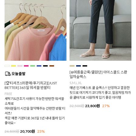
[❄️여름출근룩/쿨원단] 아이스콜드 스판
일자슬랙스
[🏆티셔츠1위판매/후기최고][JUST
S,M,L,XL
BETTER] 365일 워셔블 반팔티
매년 인기베스트 쿨 슬랙스!! 단정하고 깔끔한
핏으로 여기저기 코디하기 좋고, 얼음처럼 차가
FREE
운 쿨터치로 시원하게 입기 좋은 아이템
세탁기&건조기 사용이 가능한 탄탄한 워셔블
소재로
32,500원
23,800원
27%
여러분들의 시간을 절약해주는 간편한 반팔 티
셔츠!
색감 예쁜 기본티로 365일 1년 내내 돌려 입기
좋아요~
26,800원
20,700원
23%