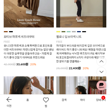
모티브 하프넥 셔츠아우터
멜로니 딥브이넥 니트
FREE
FREE
유니크한 하프넥과 소매 투버튼으로 포인트를
자극없이 부드러운 터치감에 깊은 브이넥으로
더한 셔츠아우터! 자연스럽게 잡히는 밑단 밴딩
레이어드 하기 좋은 니트에요!체형을 자연스럽
이 아방한 실루엣을 만들어주고요~ 가볍게 걸
게 커버해주는 낙낙한 루즈핏이구요 베이직부
치기 좋아 간절기 아우터로 추천드려요
터 포인트컬러까지 6가지 구성이라 매일 다양
한 분위기를 연출해요~
42,000원
33,600원
20%
28,000원
22,400원
20%
0
홈
검색
마이
장바구니
이전
찜