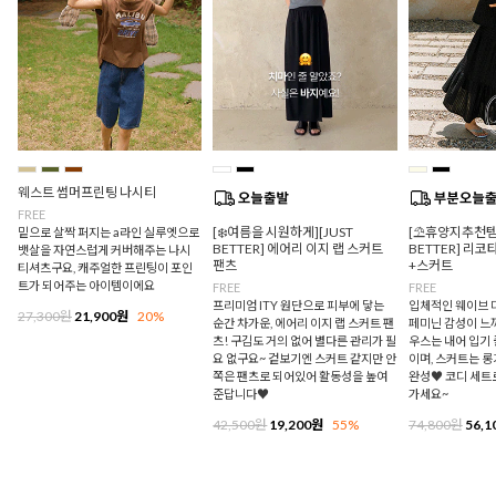
웨스트 썸머프린팅 나시티
FREE
[❄️여름을 시원하게][JUST
[⛱️휴양지추천템/
밑으로 살짝 퍼지는 a라인 실루엣으로
BETTER] 에어리 이지 랩 스커트
BETTER] 리
뱃살을 자연스럽게 커버해주는 나시
팬츠
+스커트
티셔츠구요, 캐주얼한 프린팅이 포인
트가 되어주는 아이템이에요
FREE
FREE
프리미엄 ITY 원단으로 피부에 닿는
입체적인 웨이브 
27,300원
21,900원
20%
순간 차가운, 에어리 이지 랩 스커트 팬
페미닌 감성이 느
츠! 구김도 거의 없어 별다른 관리가 필
우스는 내어 입기
요 없구요~ 겉보기엔 스커트 같지만 안
이며, 스커트는 
쪽은 팬츠로 되어있어 활동성을 높여
완성♥ 코디 세트
준답니다♥
가세요~
42,500원
19,200원
55%
74,800원
56,1