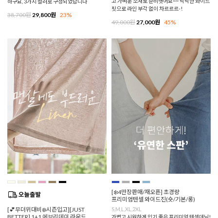
고 가벼운 소재로 준비햇어요~~ 낙낙한 와이드
하구요, 3가지 컬러로 구성되었답니다
핏으로 라인 부각 없이 차르르르-!
38,700원
29,800원
23%
49,000원
27,000원
45%
[❄️4만장판매/재오픈] 초경량
프리미엄텐셀 와이드진(숏/기본/롱)
[💕무더위대비❄️시즌입고][JUST
S,M,L,XL,2XL
BETTER] 1+1 에브리데이 라운드
가볍고 시원하게 입기 좋은 프리미엄 텐셀데님!