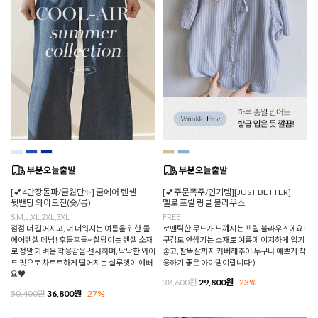
[💕4만장돌파/쿨원단✨] 쿨에어 텐셀
[💕주문폭주/인기템][JUST BETTER]
뒷밴딩 와이드진(숏/롱)
멜로 프릴 링클 블라우스
S,M,L,XL,2XL,3XL
FREE
점점 더 길어지고, 더 더워지는 여름을 위한 쿨
로맨틱한 무드가 느껴지는 프릴 블라우스에요!
에어텐셀 데님! 후들후들~ 찰랑이는 텐셀 소재
구김도 안생기는 소재로 여름에 이지하게 입기
로 정말 가벼운 착용감을 선사하며, 낙낙한 와이
좋고, 팔뚝살까지 커버해주어 누구나 예쁘게 착
드 핏으로 차르르하게 떨어지는 실루엣이 예뻐
용하기 좋은 아이템이랍니다:)
요♥
38,600원
29,800원
23%
50,400원
36,800원
27%