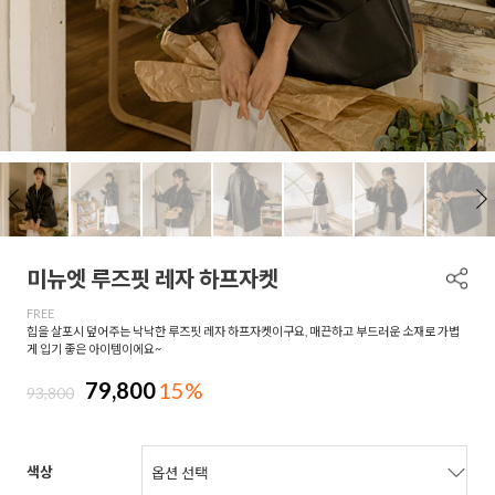
미뉴엣 루즈핏 레자 하프자켓
FREE
힙을 살포시 덮어주는 낙낙한 루즈핏 레자 하프자켓이구요, 매끈하고 부드러운 소재로 가볍
게 입기 좋은 아이템이에요~
79,800
15%
93,800
색상