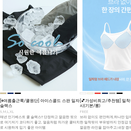
[❄️여름출근룩/쿨원단] 아이스콜드 스판 일자
[💕가성비최고/추천템] 밀
슬랙스
시(기본/롱)
S,M,L,XL
FREE
매년 인기베스트 쿨 슬랙스!! 단정하고 깔끔한 핏으
브라 없이도 편안하게,하나만 입
로 여기저기 코디하기 좋고, 얼음처럼 차가운 쿨터치
한 밀착핏이 부유방까지 안정감 
로 시원하게 입기 좋은 아이템
깔끔한 라인을 잡아주고,내장 캡