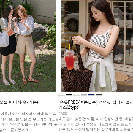
오셀 반바지(숏/기본)
[속옷FREE/여름필수] 넉넉핏 캡나시 슬
리스(2type)
FREE
이유가 있죠? 입자마자 살에 닿는 감
속옷 입기 싫은 한 여름, 이거 한장이면 끝! 내장
원해서 실크를 입은 듯 부드러운 리오셀
이 들어가 있어서 속옷을 따로챙겨 입을 필요가
휘뚜루 마뚜루 입을 수 있는 반바지! 숏,
없구요, 낙낙하게 떨어지는 실루엣으로 체형을 
기장으로 준비했어요