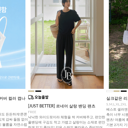
착커버 컬러 캡나
실크같은 리
S,M,L,XL,2XL
[JUST BETTER] 르네어 살랑 밴딩 팬츠
베스트 셀러엔 
FREE
어도 든든하게!쫀쫀
촉이 너무 시
낙낙한 와이드핏이라 체형을 싹 커버해주고, 편안한
있게 감싸 들뜸 없이
팬츠! 여름에 
올밴딩에 구김도 적고 가볍고 살랑이는 소재로 편안
이 볼륨을 자연스럽
기본 2가지 
하게 입기 좋아요! 같은 소재의 블라우스 준비되어