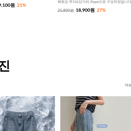
해줘요 무지&단가라 2type으로 구성되었답니
9,100원
21%
18,900원
27%
25,800원
 진
더