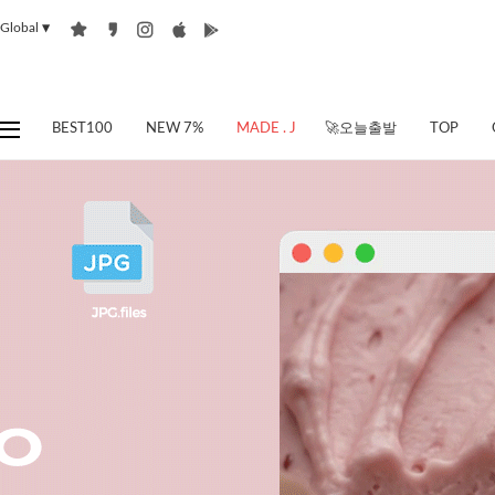
Global
▼
BEST100
NEW 7%
MADE . J
🚀오늘출발
TOP