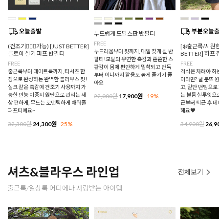
부드럽게 모달스판 반팔티
FREE
(건조기🙆🏻‍♀️가능) [JUST BETTER]
[❄️출근룩/시원한
부드러움부터 핏까지, 매일 찾게 될 반
클로이 실키 퍼프 반팔티
BETTER] 하프
팔티!모달의 유연한 촉감과 쫀쫀한 스
FREE
FREE
판감이 몸에 편안하게 밀착되고 단독
출근룩부터 데이트룩까지, 티셔츠 한
격식은 차려야 하
부터 이너까지 활용도 높게 즐기기 좋
장으로 완성하는 완벽한 블라우스 핏!
이라면? 쿨 분또 
아요
실크 같은 촉감에 건조기 사용까지 가
고, 밑단 밴딩으
능한 만능 이중지 원단으로 관리는 세
는 볼륨 실루엣으로
22,000원
17,900원
19%
상 편하게, 무드는 로맨틱하게 채워줄
근부터 퇴근 후 
퍼프티예요~
해요♥
32,300원
24,300원
25%
34,900원
26,9
셔츠&블라우스 라인업
전체보기
출근룩/일상룩 어디에나 사랑받는 아이템