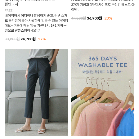
린넨나시
3가지 기장과 5가지 사이즈로 구성된 베스트 아
이템!
FREE
베이직해서 어디에나 활용하기 좋고, 린넨 소재
47,800원
36,900원
23%
로 통기성이 좋아 시원하게 입을 수 있는 아이템
에요~ 여름에 매일 입는 기본나시, 1+1 기획구
성으로 알뜰쇼핑하세요♡
33,800원
24,700원
27%