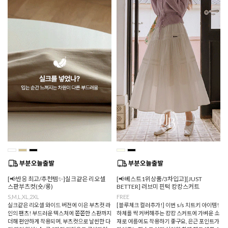
[📢반응 최고/추천템✨]실크같은 리오셀
[📢베스트1위상품/3차입고][JUST
스판부츠컷(숏/롱)
BETTER] 러브미 핀턱 캉캉스커트
S,M,L,XL,2XL
FREE
실크같은 리오셀 와이드 버전에 이은 부츠컷 라
[블루체크 컬러추가!] 이번 s/s 치트키 아이템!
인의 팬츠! 부드러운 텍스처에 쫀쫀한 스판까지
하체를 싹 커버해주는 캉캉 스커트에 가벼운 소
더해 편안하게 착용되며, 부츠컷으로 날씬한 다
재로 여름에도 착용하기 좋구요, 은근 포인트가