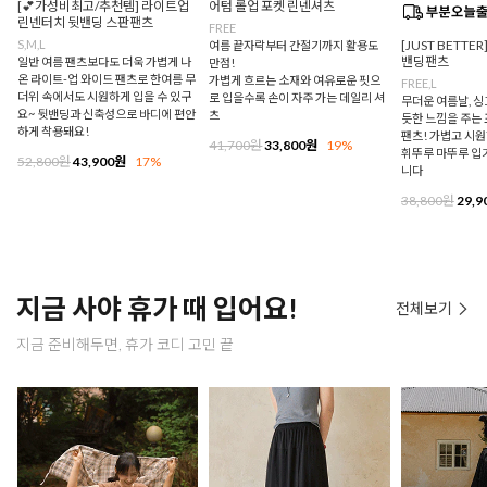
[💕가성비최고/추천템] 라이트업
어텀 롤업 포켓 린넨셔츠
린넨터치 뒷밴딩 스판팬츠
FREE
S,M,L
[JUST BETTE
여름 끝자락부터 간절기까지 활용도
밴딩팬츠
일반 여름 팬츠보다도 더욱 가볍게 나
만점!
온 라이트-업 와이드 팬츠로 한여름 무
가볍게 흐르는 소재와 여유로운 핏으
FREE,L
더위 속에서도 시원하게 입을 수 있구
로 입을수록 손이 자주 가는 데일리 셔
무더운 여름날, 
요~ 뒷밴딩과 신축성으로 바디에 편안
츠
듯한 느낌을 주는
하게 착용돼요!
팬츠! 가볍고 시
41,700원
33,800원
19%
휘뚜루 마뚜루 입
52,800원
43,900원
17%
니다
38,800원
29,9
지금 사야 휴가 때 입어요!
전체보기
지금 준비해두면, 휴가 코디 고민 끝