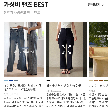
가성비 팬츠 BEST
전체보기
찐후기 사랑받고 있는 팬츠
[❄️여름출근룩/쿨원단] 라이트한
입체 골반 부츠컷 슬랙스(숏/롱)
디아 린넨터치 
절개와이드 리오셀진(숏/롱)
S,M,L,XL,2XL
FREE
S,M,L,XL,2XL
골반은 볼륨 있게, 다리는 더 길게~ 골
가볍고 바람 솔솔
라이트한 리오셀 소재로 여름에 시원
반 패드+부츠컷으로 완성한 워너비 핏
코튼 팬츠에요 쫀
하고 가볍게 입기 좋구요, 절개로 핏이
의 슬랙스에요~ 숏/롱 기장 & 다양한
떨어지는 일자 핏
예뻐 보이는 와이드팬츠에요! 숏, 롱 2
사이즈로 구성되어 내 몸에 딱 맞게 초
하게 즐기기 좋구