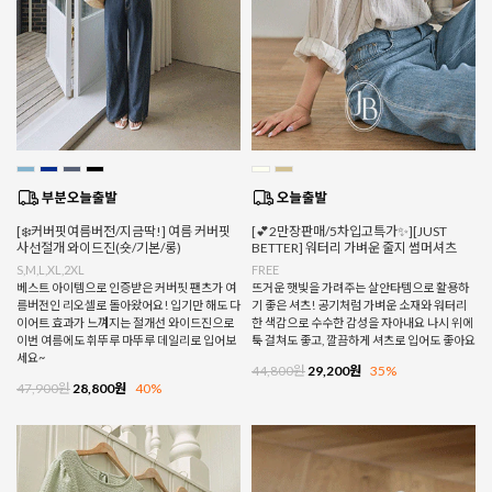
[❄️커버핏여름버전/지금딱!] 여름 커버핏
[💕2만장판매/5차입고특가✨][JUST
사선절개 와이드진(숏/기본/롱)
BETTER] 워터리 가벼운 줄지 썸머셔츠
S,M,L,XL,2XL
FREE
베스트 아이템으로 인증받은 커버핏 팬츠가 여
뜨거운 햇빛을 가려주는 살안타템으로 활용하
름버전인 리오셀로 돌아왔어요! 입기만 해도 다
기 좋은 셔츠! 공기처럼 가벼운 소재와 워터리
이어트 효과가 느껴지는 절개선 와이드진으로
한 색감으로 수수한 감성을 자아내요 나시 위에
이번 여름에도 휘뚜루 마뚜루 데일리로 입어보
툭 걸쳐도 좋고, 깔끔하게 셔츠로 입어도 좋아요
세요~
44,800원
29,200원
35%
47,900원
28,800원
40%