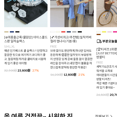
[❄️여름출근룩/쿨원단] 아이스콜드
[💕가성비최고/추천템] 밀착커버
스판 일자슬랙스
컬러 캡나시(기본/롱)
S,M,L,XL
FREE
[🏆티셔츠1위
매년 인기베스트 쿨 슬랙스!! 단정하고
브라 없이도 편안하게,하나만 입어도
[JUST BETTE
깔끔한 핏으로 여기저기 코디하기 좋
든든하게!쫀쫀한 밀착핏이 부유방까
반팔티
고, 얼음처럼 차가운 쿨터치로 시원하
지 안정감 있게 감싸 들뜸 없이 깔끔한
FREE
게 입기 좋은 아이템
라인을 잡아주고,내장 캡이 볼륨을 자
세탁기&건조기 사
연스럽게 받쳐줘 편안한 착용감!
32,500원
23,800원
27%
워셔블 소재로
16,200원
12,800원
21%
여러분들의 시간을
반팔 티셔츠!
색감 예쁜 기본티로
려 입기 좋아요~
26,800원
20,7
올 여름 걱정끝~ 시원한 진
전체보기