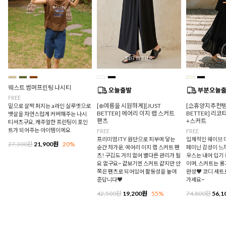
웨스트 썸머프린팅 나시티
FREE
[❄️여름을 시원하게][JUST
[⛱️휴양지추천템/
밑으로 살짝 퍼지는 a라인 실루엣으로
BETTER] 에어리 이지 랩 스커트
BETTER] 리
뱃살을 자연스럽게 커버해주는 나시
팬츠
+스커트
티셔츠구요, 캐주얼한 프린팅이 포인
트가 되어주는 아이템이에요
FREE
FREE
프리미엄 ITY 원단으로 피부에 닿는
입체적인 웨이브 
27,300원
21,900원
20%
순간 차가운, 에어리 이지 랩 스커트 팬
페미닌 감성이 느
츠! 구김도 거의 없어 별다른 관리가 필
우스는 내어 입기
요 없구요~ 겉보기엔 스커트 같지만 안
이며, 스커트는 
쪽은 팬츠로 되어있어 활동성을 높여
완성♥ 코디 세트
준답니다♥
가세요~
42,500원
19,200원
55%
74,800원
56,1