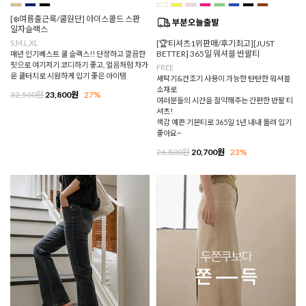
[❄️여름출근룩/쿨원단] 아이스콜드 스판
일자슬랙스
S,M,L,XL
[🏆티셔츠1위판매/후기최고][JUST
BETTER] 365일 워셔블 반팔티
매년 인기베스트 쿨 슬랙스!! 단정하고 깔끔한
핏으로 여기저기 코디하기 좋고, 얼음처럼 차가
FREE
운 쿨터치로 시원하게 입기 좋은 아이템
세탁기&건조기 사용이 가능한 탄탄한 워셔블
소재로
32,500원
23,800원
27%
여러분들의 시간을 절약해주는 간편한 반팔 티
셔츠!
색감 예쁜 기본티로 365일 1년 내내 돌려 입기
좋아요~
26,800원
20,700원
23%