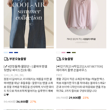
[💕4만장돌파/쿨원단✨] 쿨에어 텐셀
[📢인기최고/4차입고] [JUST BETTER]
뒷밴딩 와이드진(숏/롱)
여리여리 플랫 끈블라우스
S,M,L,XL,2XL,3XL
FREE
점점 더 길어지고, 더 더워지는 여름을 위한 쿨
생활 구김이 적은 소재감에 하늘~하늘한 텍스
에어텐셀 데님! 후들후들~ 찰랑이는 텐셀 소재
처로 러블리한 무드를 자아내는 블라우스에요!
로 정말 가벼운 착용감을 선사하며, 낙낙한 와이
끈과 브이넥 디자인이라 내 마음대로 연출 가능
드 핏으로 차르르하게 떨어지는 실루엣이 예뻐
하구요, 3가지 컬러로 구성되었답니다
요♥
38,700원
29,800원
23%
50,400원
36,800원
27%