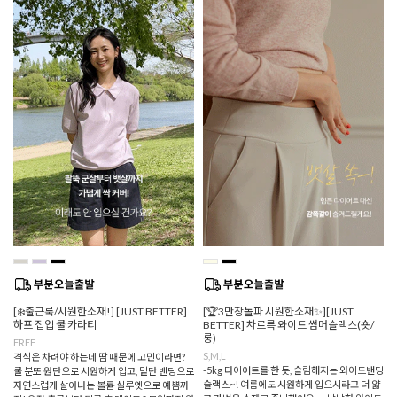
[❄️출근룩/시원한소재!] [JUST BETTER]
[🏆3만장돌파 시원한소재✨][JUST
하프 집업 쿨 카라티
BETTER] 차르륵 와이드 썸머슬랙스(숏/
롱)
FREE
S,M,L
격식은 차려야 하는데 땀 때문에 고민이라면?
-5kg 다이어트를 한 듯, 슬림해지는 와이드밴딩
쿨 분또 원단으로 시원하게 입고, 밑단 밴딩으로
슬랙스~! 여름에도 시원하게 입으시라고 더 얇
자연스럽게 살아나는 볼륨 실루엣으로 예쁨까