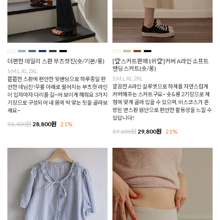
더편한 데일리 스판 부츠컷진(숏/기본/롱)
[🏆스커트판매1위🏆]커버 A라인 소프트
밴딩스커트(숏/롱)
S,M,L,XL,2XL
S,M,L,XL,2XL
쫀쫀한 스판에 편안한 뒷밴딩으로 하루종일 편
깔끔한 A라인 실루엣으로 하체를 자연스럽게
안한 데님진!무릎 아래로 떨어지는 부츠컷 라인
커버해주는 스커트구요~ 숏&롱 2기장으로 체
이 입자마자 다리를 길~어 보이게 해줘요 3가지
형에 맞게 골라 입을 수 있으며, 비스코스가 혼
기장으로 구성되어 내 몸에 딱 맞는 핏을 골라보
방된 면스판 원단으로 편안한 활동성을 느낄 수
세요~
있답니다!
36,400원
28,800원
21%
37,600원
29,800원
21%