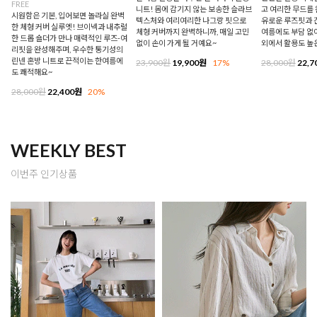
FREE
니트! 몸에 감기지 않는 보송한 슬라브
고 여리한 무드를 
시원함은 기본, 입어보면 놀라실 완벽
텍스처와 여리여리한 나그랑 핏으로
유로운 루즈핏과 
한 체형 커버 실루엣! 브이넥과 내추럴
체형 커버까지 완벽하니까, 매일 고민
여름에도 부담 없이
한 드롭 숄더가 만나 매력적인 루즈-여
없이 손이 가게 될 거예요~
외에서 활용도 높
리핏을 완성해주며, 우수한 통기성의
린넨 혼방 니트로 끈적이는 한여름에
23,900원
19,900원
17%
28,000원
22,7
도 쾌적해요~
28,000원
22,400원
20%
WEEKLY BEST
이번주 인기상품