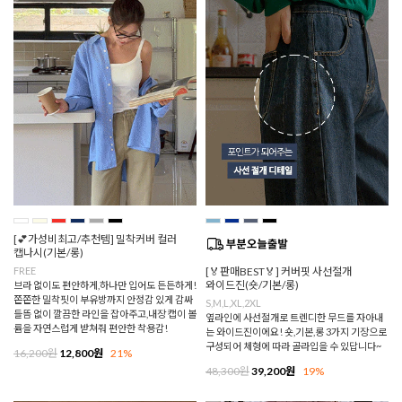
[💕가성비최고/추천템] 밀착커버 컬러
캡나시(기본/롱)
FREE
[🏅판매BEST🏅] 커버핏 사선절개
와이드진(숏/기본/롱)
브라 없이도 편안하게,하나만 입어도 든든하게!
쫀쫀한 밀착핏이 부유방까지 안정감 있게 감싸
S,M,L,XL,2XL
들뜸 없이 깔끔한 라인을 잡아주고,내장 캡이 볼
옆라인에 사선절개로 트렌디한 무드를 자아내
륨을 자연스럽게 받쳐줘 편안한 착용감!
는 와이드진이에요! 숏,기본,롱 3가지 기장으로
구성되어 체형에 따라 골라입을 수 있답니다~
16,200원
12,800원
21%
48,300원
39,200원
19%