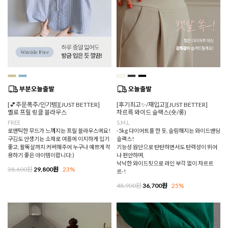
[💕주문폭주/인기템][JUST BETTER]
[후기최고✨/재입고][JUST BETTER]
멜로 프릴 링클 블라우스
차르륵 와이드 슬랙스(숏/롱)
FREE
S,M,L
로맨틱한 무드가 느껴지는 프릴 블라우스에요!
-5kg 다이어트를 한 듯, 슬림해지는 와이드밴딩
구김도 안생기는 소재로 여름에 이지하게 입기
슬랙스!
좋고, 팔뚝살까지 커버해주어 누구나 예쁘게 착
기능성 원단으로 탄탄하면서도 탄력성이 뛰어
용하기 좋은 아이템이랍니다:)
나 편안하며,
낙낙한 와이드핏으로 라인 부각 없이 차르르
38,600원
29,800원
23%
르-!
48,900원
36,700원
25%