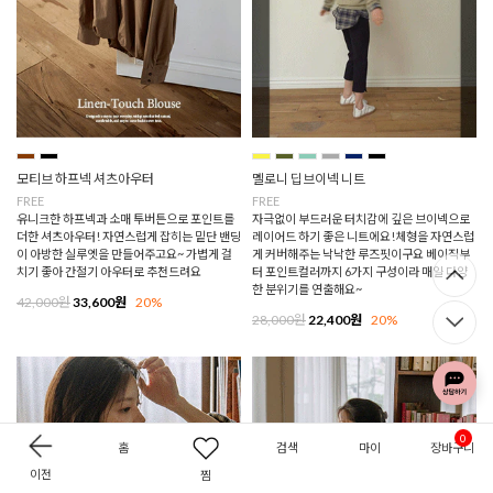
모티브 하프넥 셔츠아우터
멜로니 딥브이넥 니트
FREE
FREE
유니크한 하프넥과 소매 투버튼으로 포인트를
자극없이 부드러운 터치감에 깊은 브이넥으로
더한 셔츠아우터! 자연스럽게 잡히는 밑단 밴딩
레이어드 하기 좋은 니트에요!체형을 자연스럽
이 아방한 실루엣을 만들어주고요~ 가볍게 걸
게 커버해주는 낙낙한 루즈핏이구요 베이직부
치기 좋아 간절기 아우터로 추천드려요
터 포인트컬러까지 6가지 구성이라 매일 다양
한 분위기를 연출해요~
42,000원
33,600원
20%
28,000원
22,400원
20%
0
홈
검색
마이
장바구니
이전
찜