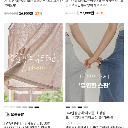
고 가벼운 소재로 준비햇어요~~ 낙낙한 와이드
지! 오전 출근부터 퇴근 후 데이트&모임까지 완
핏으로 라인 부각 없이 차르르르-!
벽해요♥
49,000원
27,000원
45%
34,900원
26,900원
23%
[❄️4만장판매/재오픈] 초경량
프리미엄텐셀 와이드진(숏/기본/롱)
[💕무더위대비❄️시즌입고][JUST
S,M,L,XL,2XL
BETTER] 1+1 에브리데이 라운드
가볍고 시원하게 입기 좋은 프리미엄 텐셀데님!