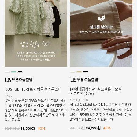
[JUST BETTER] 로제 링클 블라우스티
[📢판매급상승💕] 실크같은 리오셀
스판팬츠(숏/롱)
FREE
S,M,L,XL,2XL
갖춰 입은 듯한 블라우스 무드와 티셔츠 디자인
실크처럼 피부에 부드럽게 다가오는 리오셀 팬
이 만나 데일리하면서도 러블리한 스타일링 가
츠에요, 유연한 스판으로 편안하고, 다리가 길어
능한 제작 블라우스티♥ 스판 엠보 원단으로 구
보이는 핏이라 입기만 하면 인생핏 완성! 숏, 롱
김 없이 시원하고~ 편안하여 꾸안꾸로 예쁘게
2가지 기장으로 구성되었답니다
입기 좋아요!
44,000원
24,200원
45%
32,500원
19,500원
40%