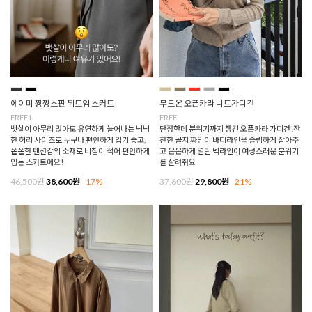
에이미 짱짱스판 뒤트임 스커트
무드온 오픈카라 니트가디건
FREE,L
FREE
뱃살이 아무리 많아도 유연하게 늘어나는 넉넉
단정한데 분위기까지 챙긴 오픈카라 가디건!잔
한 허리 사이즈로 누구나 편안하게 입기 좋고,
잔한 골지 짜임이 바디라인을 슬림하게 잡아주
쫀쫀한 텐션감의 소재로 비침이 적어 편안하게
고 은은하게 열린 넥라인이 여성스러운 분위기
입는 스커트에요!
를 살려줘요
46,500원
38,600원
17%
37,600원
29,800원
21%