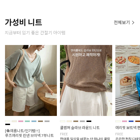
가성비 니트
전체보기
지금부터 입기 좋은 간절기 아이템
쿨썸머 슬라브 라운드 니트
여리핏 보트넥 
[🧶여름니트/인기템!!]
FREE
FREE
루즈여리핏 린넨 브이넥 7부니트
한여름 일상을 바꾸는 단 하나의 쿨링
은은한 펀칭 디테