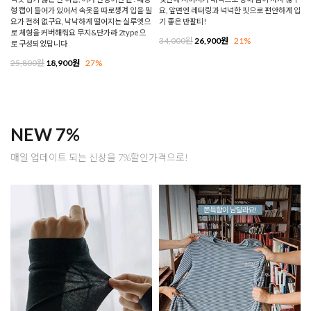
형 캡이 들어가 있어서 속옷을 따로챙겨 입을 필
요, 앞면엔 레터링과 넉넉한 핏으로 편안하게 입
요가 전혀 없구요, 낙낙하게 떨어지는 실루엣으
기 좋은 반팔티!
로 체형을 커버해줘요 무지&단가라 2type으
34,000원
26,900원
21%
로 구성되었답니다
25,800원
18,900원
27%
NEW 7%
매일 업데이트 되는 신상을 7%할인가격으로!