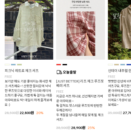
피크닉 레트로 체크 셔츠
선데이 내추럴 
FREE
FREE
[JUST BETTER] 리츠 체크 루즈핏
보기만 해도 기분 좋아지는 화사한 체
빳빳한 린넨에 비
베러 셔츠
크 셔츠예요~! 산뜻한 컬러감에 넉넉
셔츠구요, 루즈한
한 루즈핏으로 다양한 이너와 레이어
론 아우터로 입어
FREE
드하기 좋구요, 가볍게 툭 걸치는 여름
넨 특유의 텍스처
지금은 셔츠 하나로, 선선해지면 가벼
아우터로도 딱! 데일리 하게 즐겨보세
이에요! 가성비 
운 아우터로—
요 :)
보세요~
툭 걸쳐도 멋스러운 루즈핏에 탄탄한
두께감까지!
28,500원
22,800원
20%
35,000원
27,7
두 계절을 넘나들며 매일 찾게 될 체크
셔츠!
38,500원
28,900원
25%