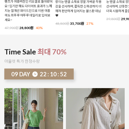
팬츠가 여름버전인 리오셀로 돌아왔어
랑이는 텐셀 소재로 정말 가벼운 착용
는 텐셀 소재로 
요! 입기만 해도 다이어트 효과가 느껴
감을 선사하며, 쫀득한 신축성까지 더
선사하며, 산뜻한 
지는 절개선 와이드진으로 이번 여름
해져 편안하게 입어지는 꿀스판 데님
더욱 시원하게 즐
에도 휘뚜루 마뚜루 데일리로 입어보
♥
39,800원
29,9
세요~
48,800원
35,700원
27%
47,900원
28,800원
40%
Time Sale
최대 70%
아울렛 특가 한정수량
09
DAY
22
:
10
:
46