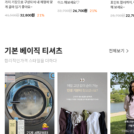
가지 기장으로 구성되어 내 체형에 맞
이스 해보세요♡
포인트 컬러까지,
게 골라 입기 좋아요~
해 보세요~
33,700원
26,700원
21%
41,500원
32,800원
21%
28,700원
22,7
기본 베이직 티셔츠
전체보기
합리적인가격 스타일을 더하다