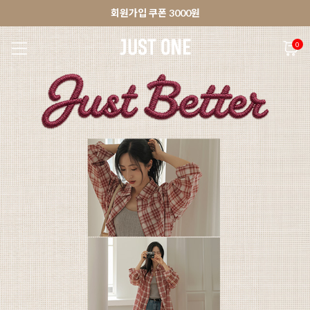
🚀오늘출발상품 당일발송 배송중
앱 다운로드 10% 할인쿠폰
앱 다운로드 10% 할인쿠폰
회원가입 쿠폰 3000원
0
NEW 7%
BEST
🚀오늘출발
MADE . J
상의
팬츠
아