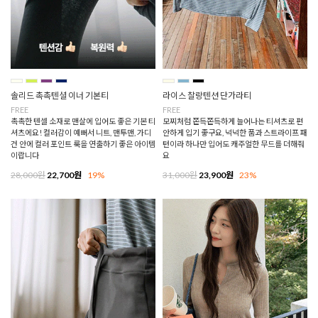
솔리드 촉촉텐셜 이너 기본티
라이스 찰랑텐션 단가라티
FREE
FREE
촉촉한 텐셀 소재로 맨살에 입어도 좋은 기본 티
모찌처럼 쫀득쫀득하게 늘어나는 티셔츠로 편
셔츠에요! 컬러감이 예뻐서 니트, 맨투맨, 가디
안하게 입기 좋구요, 넉넉한 품과 스트라이프 패
건 안에 컬러 포인트 룩을 연출하기 좋은 아이템
턴이라 하나만 입어도 캐주얼한 무드를 더해줘
이랍니다
요
28,000원
22,700원
19%
31,000원
23,900원
23%