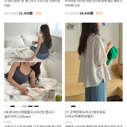
리 라인 완성! 숏, 롱 2가지 기장으로 구성되었
되어주는 자수로 어떤 상의와 함께 해도 예쁜 스
어요!
커트랍니다!
42,600원
21,300원
50%
51,500원
28,400원
45%
[속옷FREE/여름필수] 넉넉핏 캡나시
[🏅고객만족도최고] 메르세유
슬리브리스(2type)
시어서커배색 반팔티
FREE
FREE
속옷 입기 싫은 한 여름, 이거 한장이면 끝! 내장
뒷면에 시어서커 배색으로 등에 땀이 차지 않구