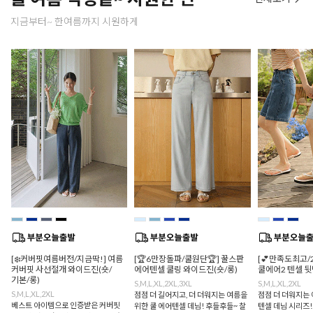
지금부터~ 한여름까지 시원하게
[❄️커버핏여름버전/지금딱!] 여름
[🏆6만장돌파/쿨원단🏆] 꿀스판
[💕만족도최고/
커버핏 사선절개 와이드진(숏/
에어텐셀 쿨링 와이드진(숏/롱)
쿨에어2 텐셀 
기본/롱)
S,M,L,XL,2XL,3XL
S,M,L,XL,2XL
S,M,L,XL,2XL
점점 더 길어지고, 더 더워지는 여름을
점점 더 더워지는 
베스트 아이템으로 인증받은 커버핏
위한 쿨 에어텐셀 데님! 후들후들~ 찰
텐셀 데님 시리즈!