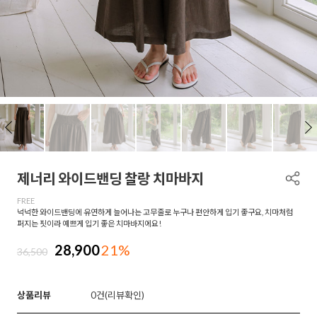
제너리 와이드밴딩 찰랑 치마바지
FREE
넉넉한 와이드밴딩에 유연하게 늘어나는 고무줄로 누구나 편안하게 입기 좋구요, 치마처럼
퍼지는 핏이라 예쁘게 입기 좋은 치마바지에요!
28,900
21%
36,500
상품리뷰
0