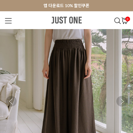
앱 다운로드 10% 할인쿠폰
앱 다운로드 10% 할인쿠폰
회원가입 쿠폰 3000원
회원가입 쿠폰 3000원
0
NEW 7%
BEST
오늘출발
MADE . J
상의
팬츠
아우