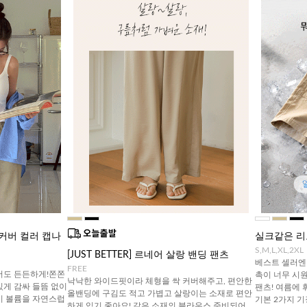
착커버 컬러 캡나
실크같은 리
S,M,L,XL,2XL
[JUST BETTER] 르네어 살랑 밴딩 팬츠
베스트 셀러엔 
FREE
어도 든든하게!쫀쫀
촉이 너무 시
낙낙한 와이드핏이라 체형을 싹 커버해주고, 편안한
있게 감싸 들뜸 없이
팬츠! 여름에 
올밴딩에 구김도 적고 가볍고 살랑이는 소재로 편안
이 볼륨을 자연스럽
기본 2가지 
하게 입기 좋아요! 같은 소재의 블라우스 준비되어