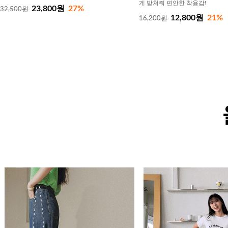
게 받쳐줘 편안한 착용감!
23,800원
27%
32,500원
12,800원
21%
16,200원