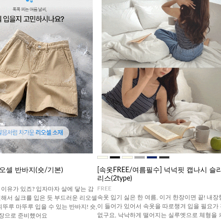
오셀 반바지(숏/기본)
[속옷FREE/여름필수] 넉넉핏 캡나시 슬
리스(2type)
FREE
이유가 있죠? 입자마자 살에 닿는 감
속옷 입기 싫은 한 여름, 이거 한장이면 끝! 내장
원해서 실크를 입은 듯 부드러운 리오셀
이 들어가 있어서 속옷을 따로챙겨 입을 필요가
휘뚜루 마뚜루 입을 수 있는 반바지! 숏,
없구요, 낙낙하게 떨어지는 실루엣으로 체형을 
기장으로 준비했어요