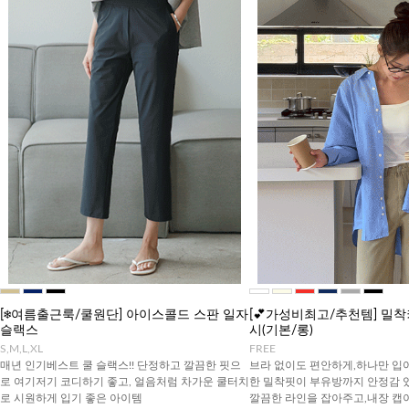
[❄️여름출근룩/쿨원단] 아이스콜드 스판 일자
[💕가성비최고/추천템] 밀
슬랙스
시(기본/롱)
S,M,L,XL
FREE
매년 인기베스트 쿨 슬랙스!! 단정하고 깔끔한 핏으
브라 없이도 편안하게,하나만 입
로 여기저기 코디하기 좋고, 얼음처럼 차가운 쿨터치
한 밀착핏이 부유방까지 안정감 
로 시원하게 입기 좋은 아이템
깔끔한 라인을 잡아주고,내장 캡