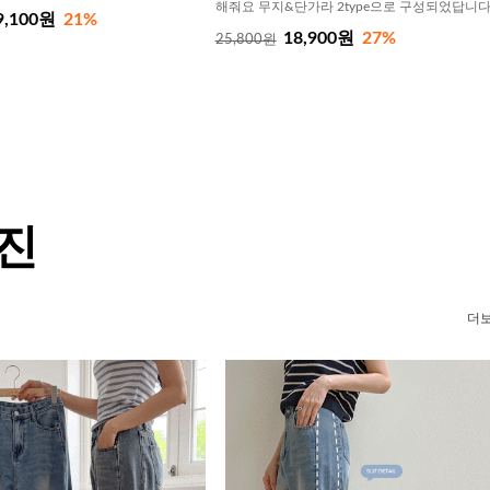
해줘요 무지&단가라 2type으로 구성되었답니
9,100원
21%
18,900원
27%
25,800원
 진
더