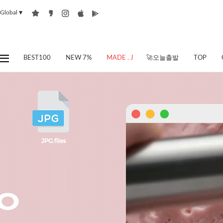
Global
▼
BEST100
NEW 7%
MADE . J
🚀오늘출발
TOP