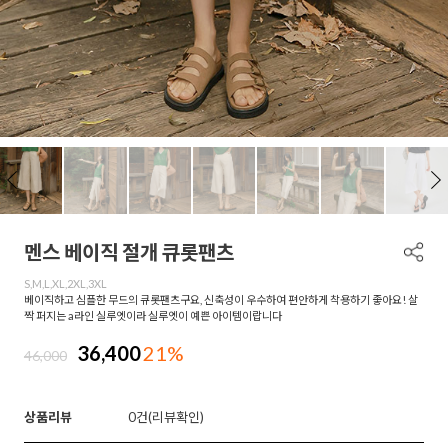
멘스 베이직 절개 큐롯팬츠
S,M,L,XL,2XL,3XL
베이직하고 심플한 무드의 큐롯팬츠구요, 신축성이 우수하여 편안하게 착용하기 좋아요! 살
짝 퍼지는 a라인 실루엣이라 실루엣이 예쁜 아이템이랍니다
36,400
21%
46,000
상품리뷰
0