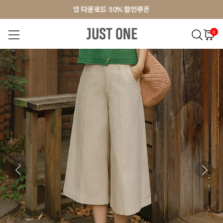
앱 다운로드 10% 할인쿠폰
앱 다운로드 10% 할인쿠폰
회원가입 쿠폰 3000원
회원가입 쿠폰 3000원
0
NEW 7%
BEST
오늘출발
MADE . J
상의
팬츠
아우