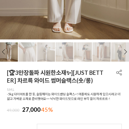
[🏆3만장돌파 시원한소재✨][JUST BETT
ER] 차르륵 와이드 썸머슬랙스(숏/롱)
S,M,L
-5kg 다이어트를 한 듯, 슬림해지는 와이드밴딩 슬랙스~! 여름에도 시원하게 입으시라고 더
얇고 가벼운 소재로 준비햇어요~~ 낙낙한 와이드핏으로 라인 부각 없이 차르르르-!
27,000
45%
49,000