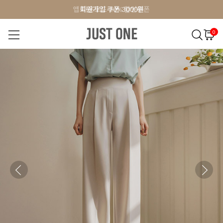
앱 다운로드 10% 할인쿠폰
앱 다운로드 10% 할인쿠폰
회원가입 쿠폰 3000원
회원가입 쿠폰 3000원
0
NEW 7%
BEST
오늘출발
MADE . J
상의
팬츠
아우