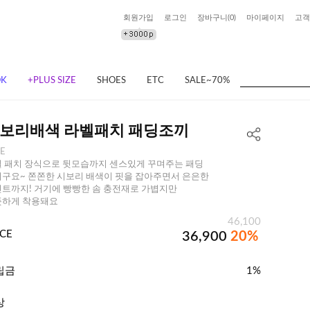
회원가입
로그인
장바구니(
0
)
마이페이지
고객
OK
+PLUS SIZE
SHOES
ETC
SALE~70%
보리배색 라벨패치 패딩조끼
EE
 패치 장식으로 뒷모습까지 센스있게 꾸며주는 패딩
구요~ 쫀쫀한 시보리 배색이 핏을 잡아주면서 은은한
트까지! 거기에 빵빵한 솜 충전재로 가볍지만
뜻하게 착용돼요
46,100
ICE
36,900
20%
립금
1%
상