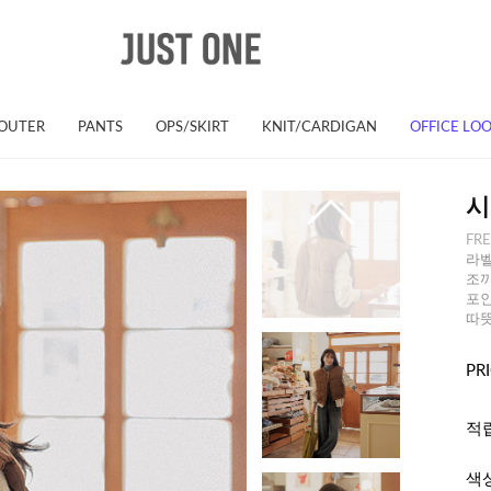
OUTER
PANTS
OPS/SKIRT
KNIT/CARDIGAN
OFFICE LO
시
FR
라벨
조끼
포인
따
PR
적
색