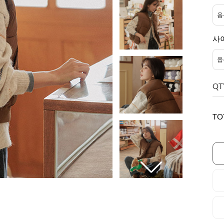
사
QT
TO