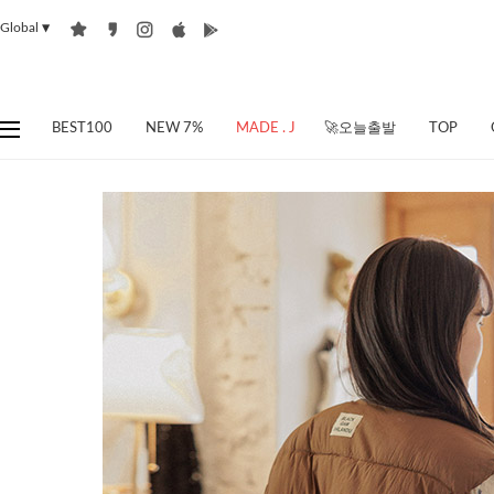
Global
▼
BEST100
NEW 7%
MADE . J
🚀오늘출발
TOP