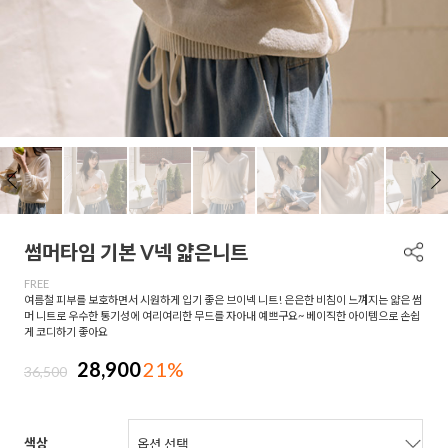
썸머타임 기본 V넥 얇은니트
FREE
여름철 피부를 보호하면서 시원하게 입기 좋은 브이넥 니트! 은은한 비침이 느껴지는 얇은 썸
머 니트로 우수한 통기성에 여리여리한 무드를 자아내 예쁘구요~ 베이직한 아이템으로 손쉽
게 코디하기 좋아요
28,900
21%
36,500
색상