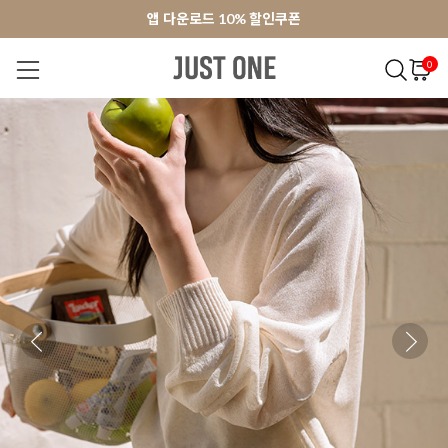
앱 다운로드 10% 할인쿠폰
앱 다운로드 10% 할인쿠폰
회원가입 쿠폰 3000원
회원가입 쿠폰 3000원
0
NEW 7%
BEST
오늘출발
MADE . J
상의
팬츠
아우