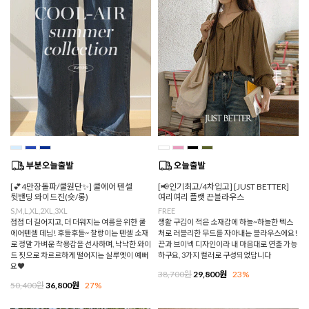
[💕4만장돌파/쿨원단✨] 쿨에어 텐셀
[📢인기최고/4차입고] [JUST BETTER]
뒷밴딩 와이드진(숏/롱)
여리여리 플랫 끈블라우스
S,M,L,XL,2XL,3XL
FREE
점점 더 길어지고, 더 더워지는 여름을 위한 쿨
생활 구김이 적은 소재감에 하늘~하늘한 텍스
에어텐셀 데님! 후들후들~ 찰랑이는 텐셀 소재
처로 러블리한 무드를 자아내는 블라우스에요!
로 정말 가벼운 착용감을 선사하며, 낙낙한 와이
끈과 브이넥 디자인이라 내 마음대로 연출 가능
드 핏으로 차르르하게 떨어지는 실루엣이 예뻐
하구요, 3가지 컬러로 구성되었답니다
요♥
38,700원
29,800원
23%
50,400원
36,800원
27%