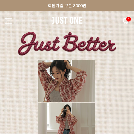
🚀오늘출발상품 당일발송 배송중
앱 다운로드 10% 할인쿠폰
앱 다운로드 10% 할인쿠폰
회원가입 쿠폰 3000원
0
NEW 7%
BEST
🚀오늘출발
MADE . J
상의
팬츠
아