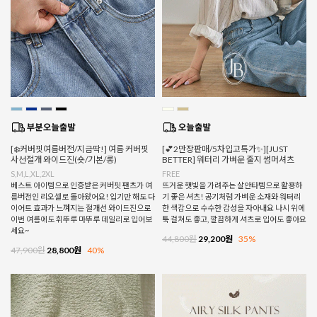
[❄️커버핏여름버전/지금딱!] 여름 커버핏
[💕2만장판매/5차입고특가✨][JUST
사선절개 와이드진(숏/기본/롱)
BETTER] 워터리 가벼운 줄지 썸머셔츠
S,M,L,XL,2XL
FREE
베스트 아이템으로 인증받은 커버핏 팬츠가 여
뜨거운 햇빛을 가려주는 살안타템으로 활용하
름버전인 리오셀로 돌아왔어요! 입기만 해도 다
기 좋은 셔츠! 공기처럼 가벼운 소재와 워터리
이어트 효과가 느껴지는 절개선 와이드진으로
한 색감으로 수수한 감성을 자아내요 나시 위에
이번 여름에도 휘뚜루 마뚜루 데일리로 입어보
툭 걸쳐도 좋고, 깔끔하게 셔츠로 입어도 좋아요
세요~
44,800원
29,200원
35%
47,900원
28,800원
40%