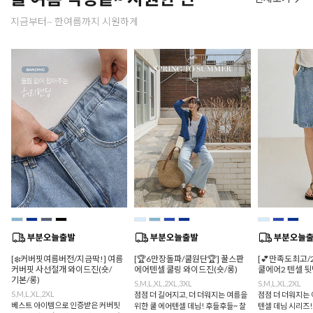
지금부터~ 한여름까지 시원하게
[❄️커버핏여름버전/지금딱!] 여름
[🏆6만장돌파/쿨원단🏆] 꿀스판
[💕만족도최고/
커버핏 사선절개 와이드진(숏/
에어텐셀 쿨링 와이드진(숏/롱)
쿨에어2 텐셀 
기본/롱)
S,M,L,XL,2XL,3XL
S,M,L,XL,2XL
S,M,L,XL,2XL
점점 더 길어지고, 더 더워지는 여름을
점점 더 더워지는 
베스트 아이템으로 인증받은 커버핏
위한 쿨 에어텐셀 데님! 후들후들~ 찰
텐셀 데님 시리즈!