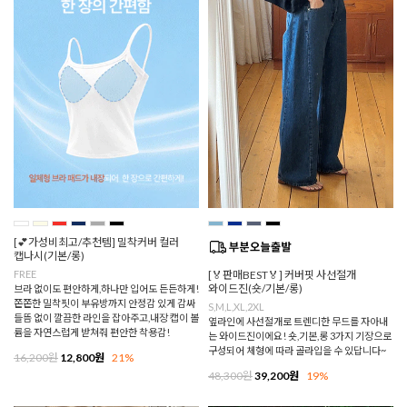
[💕가성비최고/추천템] 밀착커버 컬러
캡나시(기본/롱)
FREE
[🏅판매BEST🏅] 커버핏 사선절개
와이드진(숏/기본/롱)
브라 없이도 편안하게,하나만 입어도 든든하게!
쫀쫀한 밀착핏이 부유방까지 안정감 있게 감싸
S,M,L,XL,2XL
들뜸 없이 깔끔한 라인을 잡아주고,내장 캡이 볼
옆라인에 사선절개로 트렌디한 무드를 자아내
륨을 자연스럽게 받쳐줘 편안한 착용감!
는 와이드진이에요! 숏,기본,롱 3가지 기장으로
구성되어 체형에 따라 골라입을 수 있답니다~
16,200원
12,800원
21%
48,300원
39,200원
19%