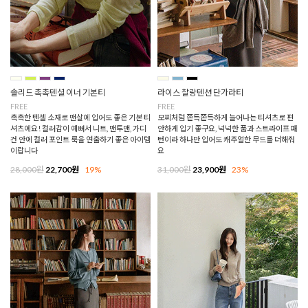
솔리드 촉촉텐셜 이너 기본티
라이스 찰랑텐션 단가라티
FREE
FREE
촉촉한 텐셀 소재로 맨살에 입어도 좋은 기본 티
모찌처럼 쫀득쫀득하게 늘어나는 티셔츠로 편
셔츠에요! 컬러감이 예뻐서 니트, 맨투맨, 가디
안하게 입기 좋구요, 넉넉한 품과 스트라이프 패
건 안에 컬러 포인트 룩을 연출하기 좋은 아이템
턴이라 하나만 입어도 캐주얼한 무드를 더해줘
이랍니다
요
28,000원
22,700원
19%
31,000원
23,900원
23%