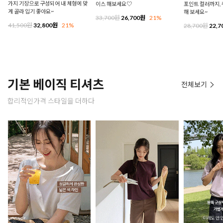
가지 기장으로 구성되어 내 체형에 맞
이스 해보세요♡
포인트 컬러까지,
게 골라 입기 좋아요~
해 보세요~
33,700원
26,700원
21%
41,500원
32,800원
21%
28,700원
22,7
기본 베이직 티셔츠
전체보기
합리적인가격 스타일을 더하다