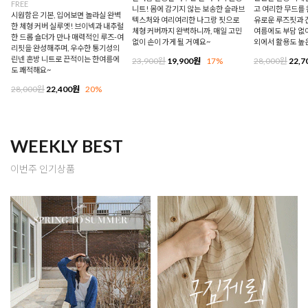
FREE
니트! 몸에 감기지 않는 보송한 슬라브
고 여리한 무드를 
시원함은 기본, 입어보면 놀라실 완벽
텍스처와 여리여리한 나그랑 핏으로
유로운 루즈핏과 
한 체형 커버 실루엣! 브이넥과 내추럴
체형 커버까지 완벽하니까, 매일 고민
여름에도 부담 없이
한 드롭 숄더가 만나 매력적인 루즈-여
없이 손이 가게 될 거예요~
외에서 활용도 높
리핏을 완성해주며, 우수한 통기성의
린넨 혼방 니트로 끈적이는 한여름에
23,900원
19,900원
17%
28,000원
22,7
도 쾌적해요~
28,000원
22,400원
20%
WEEKLY BEST
이번주 인기상품