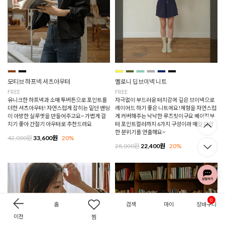
모티브 하프넥 셔츠아우터
멜로니 딥브이넥 니트
FREE
FREE
유니크한 하프넥과 소매 투버튼으로 포인트를
자극없이 부드러운 터치감에 깊은 브이넥으로
더한 셔츠아우터! 자연스럽게 잡히는 밑단 밴딩
레이어드 하기 좋은 니트에요!체형을 자연스럽
이 아방한 실루엣을 만들어주고요~ 가볍게 걸
게 커버해주는 낙낙한 루즈핏이구요 베이직부
치기 좋아 간절기 아우터로 추천드려요
터 포인트컬러까지 6가지 구성이라 매일 다양
한 분위기를 연출해요~
42,000원
33,600원
20%
28,000원
22,400원
20%
0
홈
검색
마이
장바구니
이전
찜