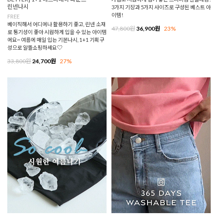
린넨나시
3가지 기장과 5가지 사이즈로 구성된 베스트 아
이템!
FREE
베이직해서 어디에나 활용하기 좋고, 린넨 소재
47,800원
36,900원
23%
로 통기성이 좋아 시원하게 입을 수 있는 아이템
에요~ 여름에 매일 입는 기본나시, 1+1 기획구
성으로 알뜰쇼핑하세요♡
33,800원
24,700원
27%