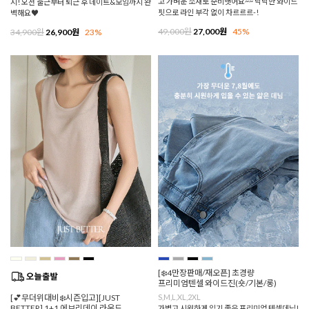
고 가벼운 소재로 준비햇어요~~ 낙낙한 와이드
지! 오전 출근부터 퇴근 후 데이트&모임까지 완
핏으로 라인 부각 없이 차르르르-!
벽해요♥
49,000원
27,000원
45%
34,900원
26,900원
23%
[❄️4만장판매/재오픈] 초경량
프리미엄텐셀 와이드진(숏/기본/롱)
[💕무더위대비❄️시즌입고][JUST
S,M,L,XL,2XL
BETTER] 1+1 에브리데이 라운드
가볍고 시원하게 입기 좋은 프리미엄 텐셀데님!