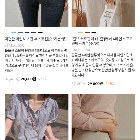
더편한 데일리 스판 부츠컷진(숏/기본/롱)
[🏆스커트판매1위🏆]커버 A라인 소프트
밴딩스커트(숏/롱)
S,M,L,XL,2XL
S,M,L,XL,2XL
쫀쫀한 스판에 편안한 뒷밴딩으로 하루종일 편
깔끔한 A라인 실루엣으로 하체를 자연스럽게
안한 데님진!무릎 아래로 떨어지는 부츠컷 라인
커버해주는 스커트구요~ 숏&롱 2기장으로 체
이 입자마자 다리를 길~어 보이게 해줘요 3가지
형에 맞게 골라 입을 수 있으며, 비스코스가 혼
기장으로 구성되어 내 몸에 딱 맞는 핏을 골라보
방된 면스판 원단으로 편안한 활동성을 느낄 수
세요~
있답니다!
36,400원
28,800원
21%
37,600원
29,800원
21%