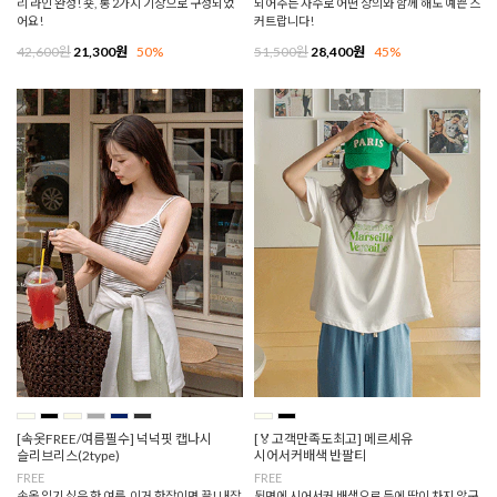
리 라인 완성! 숏, 롱 2가지 기장으로 구성되었
되어주는 자수로 어떤 상의와 함께 해도 예쁜 스
어요!
커트랍니다!
42,600원
21,300원
50%
51,500원
28,400원
45%
[속옷FREE/여름필수] 넉넉핏 캡나시
[🏅고객만족도최고] 메르세유
슬리브리스(2type)
시어서커배색 반팔티
FREE
FREE
속옷 입기 싫은 한 여름, 이거 한장이면 끝! 내장
뒷면에 시어서커 배색으로 등에 땀이 차지 않구