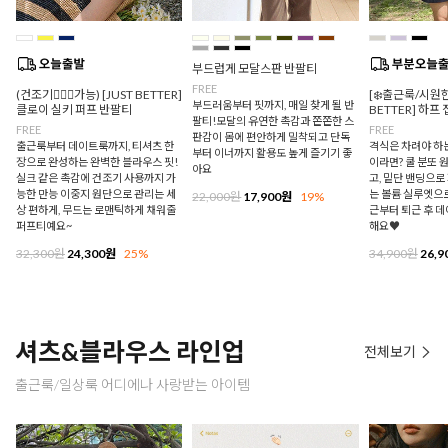
부드럽게 모달스판 반팔티
FREE
(건조기🙆🏻‍♀️가능) [JUST BETTER]
[❄️출근룩/시원한
부드러움부터 핏까지, 매일 찾게 될 반
클로이 실키 퍼프 반팔티
BETTER] 하프
팔티!모달의 유연한 촉감과 쫀쫀한 스
FREE
FREE
판감이 몸에 편안하게 밀착되고 단독
출근룩부터 데이트룩까지, 티셔츠 한
격식은 차려야 하
부터 이너까지 활용도 높게 즐기기 좋
장으로 완성하는 완벽한 블라우스 핏!
이라면? 쿨 분또 
아요
실크 같은 촉감에 건조기 사용까지 가
고, 밑단 밴딩으
능한 만능 이중지 원단으로 관리는 세
는 볼륨 실루엣으로
22,000원
17,900원
19%
상 편하게, 무드는 로맨틱하게 채워줄
근부터 퇴근 후 
퍼프티예요~
해요♥
32,300원
24,300원
25%
34,900원
26,9
셔츠&블라우스 라인업
전체보기
출근룩/일상룩 어디에나 사랑받는 아이템