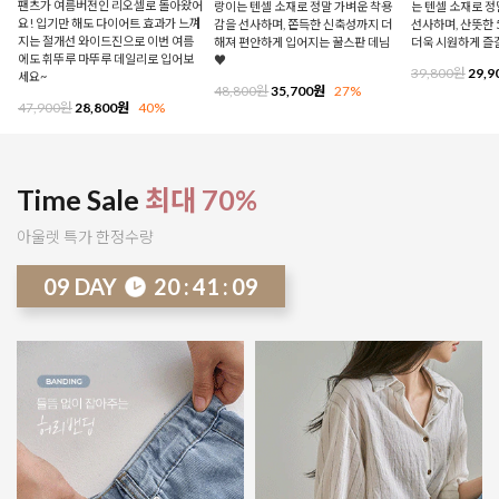
팬츠가 여름버전인 리오셀로 돌아왔어
랑이는 텐셀 소재로 정말 가벼운 착용
는 텐셀 소재로 
요! 입기만 해도 다이어트 효과가 느껴
감을 선사하며, 쫀득한 신축성까지 더
선사하며, 산뜻한 
지는 절개선 와이드진으로 이번 여름
해져 편안하게 입어지는 꿀스판 데님
더욱 시원하게 즐
에도 휘뚜루 마뚜루 데일리로 입어보
♥
39,800원
29,9
세요~
48,800원
35,700원
27%
47,900원
28,800원
40%
Time Sale
최대 70%
아울렛 특가 한정수량
09
DAY
20
:
41
:
04