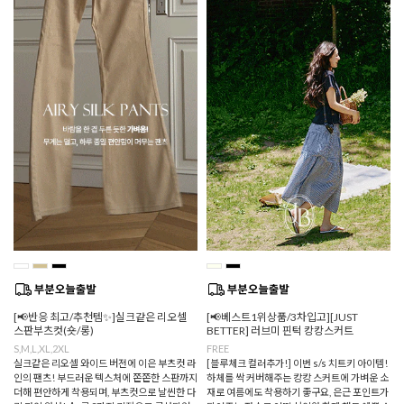
[📢반응 최고/추천템✨]실크같은 리오셀
[📢베스트1위상품/3차입고][JUST
스판부츠컷(숏/롱)
BETTER] 러브미 핀턱 캉캉스커트
S,M,L,XL,2XL
FREE
실크같은 리오셀 와이드 버전에 이은 부츠컷 라
[블루체크 컬러추가!] 이번 s/s 치트키 아이템!
인의 팬츠! 부드러운 텍스처에 쫀쫀한 스판까지
하체를 싹 커버해주는 캉캉 스커트에 가벼운 소
더해 편안하게 착용되며, 부츠컷으로 날씬한 다
재로 여름에도 착용하기 좋구요, 은근 포인트가