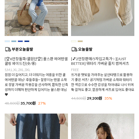
[🏆6만장돌파/쿨원단🏆] 꿀스판 에어텐셀
[💕2만장판매/5차입고특가✨][JUST
쿨링 와이드진(숏/롱)
BETTER] 워터리 가벼운 줄지 썸머셔츠
S,M,L,XL,2XL,3XL
FREE
점점 더 길어지고, 더 더워지는 여름을 위한 쿨
뜨거운 햇빛을 가려주는 살안타템으로 활용하
에어텐셀 데님! 후들후들~ 찰랑이는 텐셀 소재
기 좋은 셔츠! 공기처럼 가벼운 소재와 워터리
로 정말 가벼운 착용감을 선사하며, 쫀득한 신축
한 색감으로 수수한 감성을 자아내요 나시 위에
성까지 더해져 편안하게 입어지는 꿀스판 데님
툭 걸쳐도 좋고, 깔끔하게 셔츠로 입어도 좋아요
♥
44,800원
29,200원
35%
48,800원
35,700원
27%