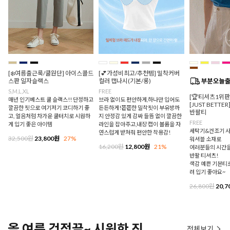
[❄️여름출근룩/쿨원단] 아이스콜드
[💕가성비최고/추천템] 밀착커버
스판 일자슬랙스
컬러 캡나시(기본/롱)
S,M,L,XL
FREE
[🏆티셔츠1위
매년 인기베스트 쿨 슬랙스!! 단정하고
브라 없이도 편안하게,하나만 입어도
[JUST BETTE
깔끔한 핏으로 여기저기 코디하기 좋
든든하게!쫀쫀한 밀착핏이 부유방까
반팔티
고, 얼음처럼 차가운 쿨터치로 시원하
지 안정감 있게 감싸 들뜸 없이 깔끔한
FREE
게 입기 좋은 아이템
라인을 잡아주고,내장 캡이 볼륨을 자
세탁기&건조기 사
연스럽게 받쳐줘 편안한 착용감!
32,500원
23,800원
27%
워셔블 소재로
16,200원
12,800원
21%
여러분들의 시간을
반팔 티셔츠!
색감 예쁜 기본티로
려 입기 좋아요~
26,800원
20,7
올 여름 걱정끝~ 시원한 진
전체보기