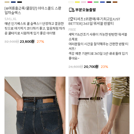
[❄️여름출근룩/쿨원단] 아이스콜드 스판
일자슬랙스
S,M,L,XL
[🏆티셔츠1위판매/후기최고][JUST
BETTER] 365일 워셔블 반팔티
매년 인기베스트 쿨 슬랙스!! 단정하고 깔끔한
핏으로 여기저기 코디하기 좋고, 얼음처럼 차가
FREE
운 쿨터치로 시원하게 입기 좋은 아이템
세탁기&건조기 사용이 가능한 탄탄한 워셔블
소재로
32,500원
23,800원
27%
여러분들의 시간을 절약해주는 간편한 반팔 티
셔츠!
색감 예쁜 기본티로 365일 1년 내내 돌려 입기
좋아요~
26,800원
20,700원
23%