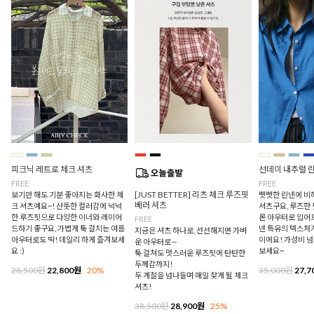
피크닉 레트로 체크 셔츠
선데이 내추럴 
FREE
FREE
[JUST BETTER] 리츠 체크 루즈핏
보기만 해도 기분 좋아지는 화사한 체
빳빳한 린넨에 비
베러 셔츠
크 셔츠예요~! 산뜻한 컬러감에 넉넉
셔츠구요, 루즈한
한 루즈핏으로 다양한 이너와 레이어
론 아우터로 입어
FREE
드하기 좋구요, 가볍게 툭 걸치는 여름
넨 특유의 텍스처
지금은 셔츠 하나로, 선선해지면 가벼
아우터로도 딱! 데일리 하게 즐겨보세
이에요! 가성비 
운 아우터로—
요 :)
보세요~
툭 걸쳐도 멋스러운 루즈핏에 탄탄한
두께감까지!
28,500원
22,800원
20%
35,000원
27,7
두 계절을 넘나들며 매일 찾게 될 체크
셔츠!
38,500원
28,900원
25%