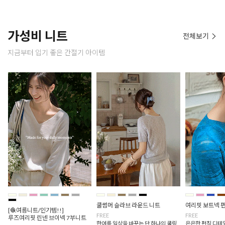
가성비 니트
전체보기
지금부터 입기 좋은 간절기 아이템
쿨썸머 슬라브 라운드 니트
여리핏 보트넥 
[🧶여름니트/인기템!!]
FREE
FREE
루즈여리핏 린넨 브이넥 7부니트
한여름 일상을 바꾸는 단 하나의 쿨링
은은한 펀칭 디테