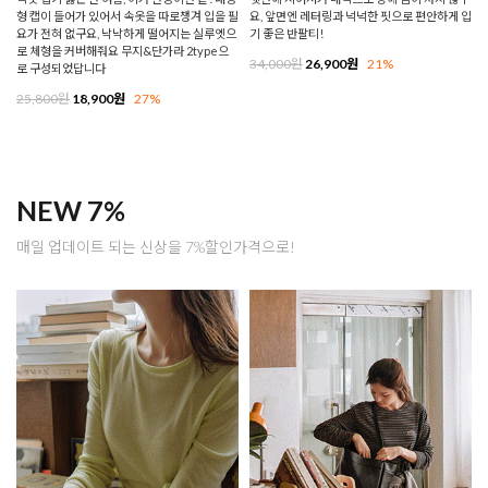
형 캡이 들어가 있어서 속옷을 따로챙겨 입을 필
요, 앞면엔 레터링과 넉넉한 핏으로 편안하게 입
요가 전혀 없구요, 낙낙하게 떨어지는 실루엣으
기 좋은 반팔티!
로 체형을 커버해줘요 무지&단가라 2type으
34,000원
26,900원
21%
로 구성되었답니다
25,800원
18,900원
27%
NEW 7%
매일 업데이트 되는 신상을 7%할인가격으로!