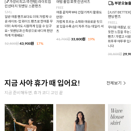
[💕가성비최고/추천템] 라이트업
어텀 롤업 포켓 린넨셔츠
린넨터치 뒷밴딩 스판팬츠
FREE
S,M,L
[JUST BETTE
여름 끝자락부터 간절기까지 활용도
밴딩팬츠
일반 여름 팬츠보다도 더욱 가볍게 나
만점!
온 라이트-업 와이드 팬츠로 한여름 무
가볍게 흐르는 소재와 여유로운 핏으
FREE,L
더위 속에서도 시원하게 입을 수 있구
로 입을수록 손이 자주 가는 데일리 셔
무더운 여름날, 
요~ 뒷밴딩과 신축성으로 바디에 편안
츠
듯한 느낌을 주는
하게 착용돼요!
팬츠! 가볍고 시
41,700원
33,800원
19%
휘뚜루 마뚜루 입
52,800원
43,900원
17%
니다
38,800원
29,9
지금 사야 휴가 때 입어요!
전체보기
지금 준비해두면, 휴가 코디 고민 끝