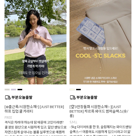
[❄️출근룩/시원한소재!] [JUST BETTER]
[🏆3만장돌파 시원한소재✨][JUST
하프 집업 쿨 카라티
BETTER] 차르륵 와이드 썸머슬랙스(숏/
롱)
FREE
S,M,L
격식은 차려야 하는데 땀 때문에 고민이라면?
-5kg 다이어트를 한 듯, 슬림해지는 와이드밴딩
쿨 분또 원단으로 시원하게 입고, 밑단 밴딩으로
슬랙스~! 여름에도 시원하게 입으시라고 더 얇
자연스럽게 살아나는 볼륨 실루엣으로 예쁨까