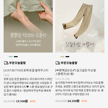
[JUST BETTER] 로제 링클 블라우스티
[📢판매급상승💕] 실크같은 리오셀
스판팬츠(숏/롱)
FREE
S,M,L,XL,2XL
갖춰 입은 듯한 블라우스 무드와 티셔츠 디자인
실크처럼 피부에 부드럽게 다가오는 리오셀 팬
이 만나 데일리하면서도 러블리한 스타일링 가
츠에요, 유연한 스판으로 편안하고, 다리가 길어
능한 제작 블라우스티♥ 스판 엠보 원단으로 구
보이는 핏이라 입기만 하면 인생핏 완성! 숏, 롱
김 없이 시원하고~ 편안하여 꾸안꾸로 예쁘게
2가지 기장으로 구성되었답니다
입기 좋아요!
44,000원
24,200원
45%
32,500원
19,500원
40%