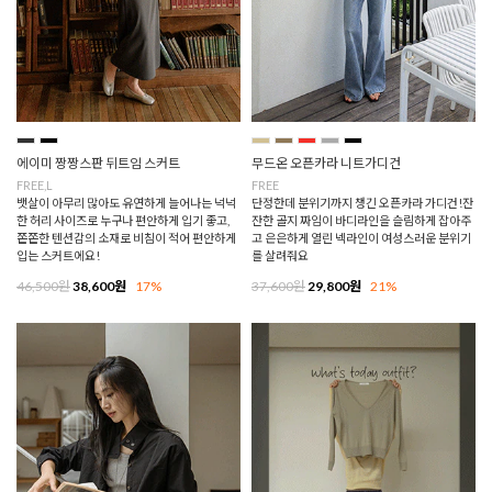
에이미 짱짱스판 뒤트임 스커트
무드온 오픈카라 니트가디건
FREE,L
FREE
뱃살이 아무리 많아도 유연하게 늘어나는 넉넉
단정한데 분위기까지 챙긴 오픈카라 가디건!잔
한 허리 사이즈로 누구나 편안하게 입기 좋고,
잔한 골지 짜임이 바디라인을 슬림하게 잡아주
쫀쫀한 텐션감의 소재로 비침이 적어 편안하게
고 은은하게 열린 넥라인이 여성스러운 분위기
입는 스커트에요!
를 살려줘요
46,500원
38,600원
17%
37,600원
29,800원
21%