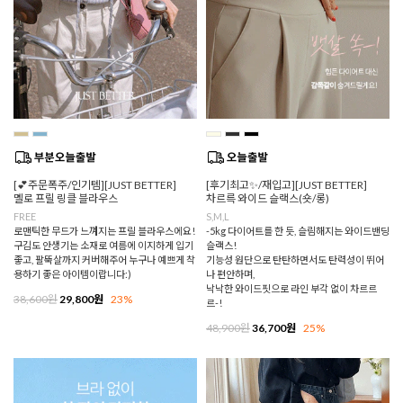
[💕주문폭주/인기템][JUST BETTER]
[후기최고✨/재입고][JUST BETTER]
멜로 프릴 링클 블라우스
차르륵 와이드 슬랙스(숏/롱)
FREE
S,M,L
로맨틱한 무드가 느껴지는 프릴 블라우스에요!
-5kg 다이어트를 한 듯, 슬림해지는 와이드밴딩
구김도 안생기는 소재로 여름에 이지하게 입기
슬랙스!
좋고, 팔뚝살까지 커버해주어 누구나 예쁘게 착
기능성 원단으로 탄탄하면서도 탄력성이 뛰어
용하기 좋은 아이템이랍니다:)
나 편안하며,
낙낙한 와이드핏으로 라인 부각 없이 차르르
38,600원
29,800원
23%
르-!
48,900원
36,700원
25%