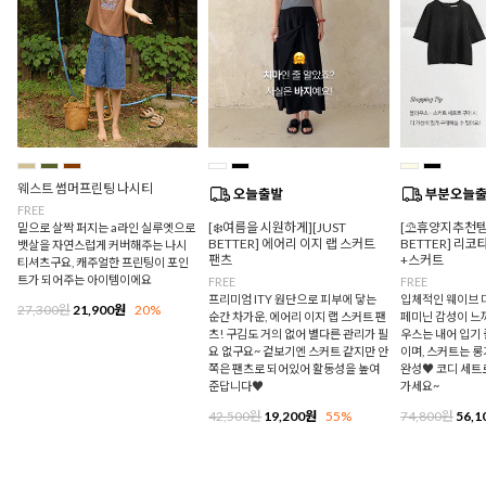
웨스트 썸머프린팅 나시티
FREE
[❄️여름을 시원하게][JUST
[⛱️휴양지추천템/
밑으로 살짝 퍼지는 a라인 실루엣으로
BETTER] 에어리 이지 랩 스커트
BETTER] 리
뱃살을 자연스럽게 커버해주는 나시
팬츠
+스커트
티셔츠구요, 캐주얼한 프린팅이 포인
트가 되어주는 아이템이에요
FREE
FREE
프리미엄 ITY 원단으로 피부에 닿는
입체적인 웨이브 
27,300원
21,900원
20%
순간 차가운, 에어리 이지 랩 스커트 팬
페미닌 감성이 느
츠! 구김도 거의 없어 별다른 관리가 필
우스는 내어 입기
요 없구요~ 겉보기엔 스커트 같지만 안
이며, 스커트는 
쪽은 팬츠로 되어있어 활동성을 높여
완성♥ 코디 세트
준답니다♥
가세요~
42,500원
19,200원
55%
74,800원
56,1