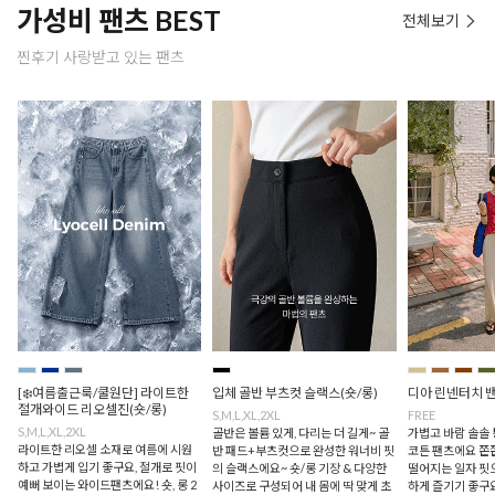
가성비 팬츠 BEST
전체보기
찐후기 사랑받고 있는 팬츠
[❄️여름출근룩/쿨원단] 라이트한
입체 골반 부츠컷 슬랙스(숏/롱)
디아 린넨터치 
절개와이드 리오셀진(숏/롱)
S,M,L,XL,2XL
FREE
S,M,L,XL,2XL
골반은 볼륨 있게, 다리는 더 길게~ 골
가볍고 바람 솔솔
라이트한 리오셀 소재로 여름에 시원
반 패드+부츠컷으로 완성한 워너비 핏
코튼 팬츠에요 쫀
하고 가볍게 입기 좋구요, 절개로 핏이
의 슬랙스에요~ 숏/롱 기장 & 다양한
떨어지는 일자 핏
예뻐 보이는 와이드팬츠에요! 숏, 롱 2
사이즈로 구성되어 내 몸에 딱 맞게 초
하게 즐기기 좋구