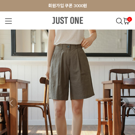
앱 다운로드 10% 할인쿠폰
앱 다운로드 10% 할인쿠폰
회원가입 쿠폰 3000원
0
NEW 7%
BEST
오늘출발
MADE . J
상의
팬츠
아우