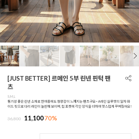
[JUST BETTER] 르메인 5부 린넨 핀턱 팬
츠
S,M,L
통기성 좋은 린넨 소재로 한여름에도 청량감이 느껴지는 팬츠구요~ A라인 실루엣의 일자 와
이드 핏으로 다리 라인이 늘씬해 보이며, 힙 포켓에 각인 장식을 더하여 멋스럽게 꾸며줬어요!
11,100
70%
36,800