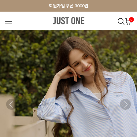
앱 다운로드 10% 할인쿠폰
앱 다운로드 10% 할인쿠폰
회원가입 쿠폰 3000원
0
NEW 7%
BEST
오늘출발
MADE . J
상의
팬츠
아우