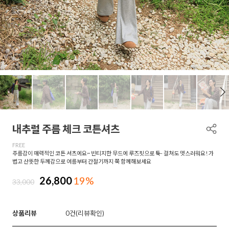
내추럴 주름 체크 코튼셔츠
FREE
주름감이 매력적인 코튼 셔츠에요~ 빈티지한 무드에 루즈핏으로 툭- 걸쳐도 멋스러워요! 가
볍고 산뜻한 두께감으로 여름부터 간절기까지 쭉 함께해보세요
26,800
19%
33,000
상품리뷰
0