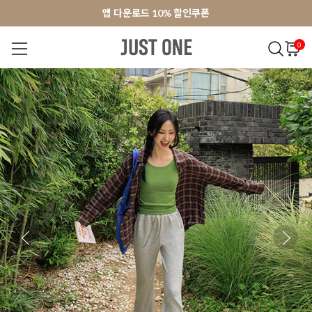
앱 다운로드 10% 할인쿠폰
앱 다운로드 10% 할인쿠폰
회원가입 쿠폰 3000원
0
NEW 7%
BEST
오늘출발
MADE . J
상의
팬츠
아우