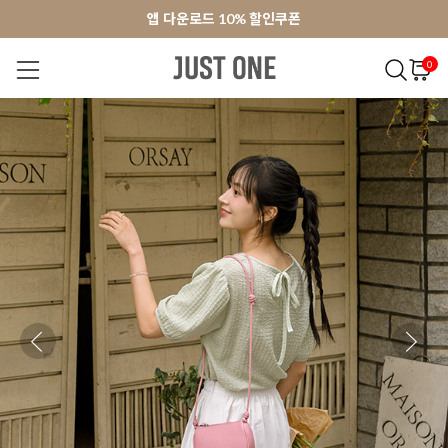
앱 다운로드 10% 할인쿠폰
앱 다운로드 10% 할인쿠폰
회원가입 쿠폰 3000원
회원가입 쿠폰 3000원
0
NEW 7%
BEST
오늘출발
MADE . J
상의
팬츠
아우