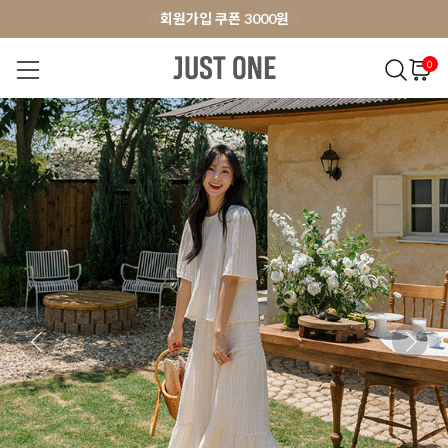
앱 다운로드 10% 할인쿠폰
앱 다운로드 10% 할인쿠폰
회원가입 쿠폰 3000원
회원가입 쿠폰 3000원
0
NEW 7%
BEST
오늘출발
MADE . J
상의
팬츠
아우