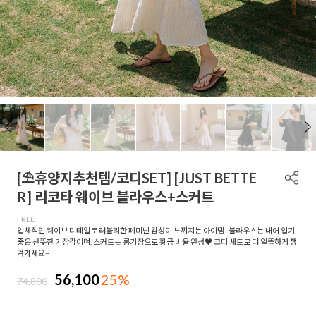
[⛱️휴양지추천템/코디SET] [JUST BETTE
R] 리코타 웨이브 블라우스+스커트
FREE
입체적인 웨이브 디테일로 러블리한 페미닌 감성이 느껴지는 아이템! 블라우스는 내어 입기
좋은 산뜻한 기장감이며, 스커트는 롱기장으로 황금 비율 완성♥ 코디 세트로 더 알뜰하게 챙
겨가세요~
56,100
25%
74,800