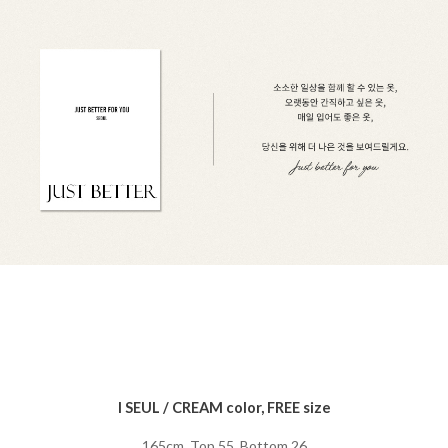
I SEUL / CREAM color, FREE size
165cm, Top 55, Bottom 26