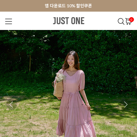
앱 다운로드 10% 할인쿠폰
앱 다운로드 10% 할인쿠폰
회원가입 쿠폰 3000원
회원가입 쿠폰 3000원
0
NEW 7%
BEST
오늘출발
MADE . J
상의
팬츠
아우