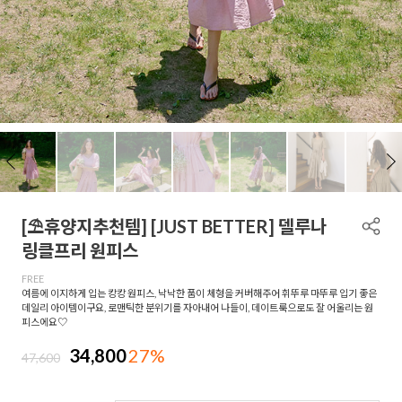
[⛱️휴양지추천템] [JUST BETTER] 델루나
링클프리 원피스
FREE
여름에 이지하게 입는 캉캉 원피스, 낙낙한 품이 체형을 커버해주어 휘뚜루 마뚜루 입기 좋은
데일리 아이템이구요, 로맨틱한 분위기를 자아내어 나들이, 데이트룩으로도 잘 어울리는 원
피스에요♡
34,800
27%
47,600