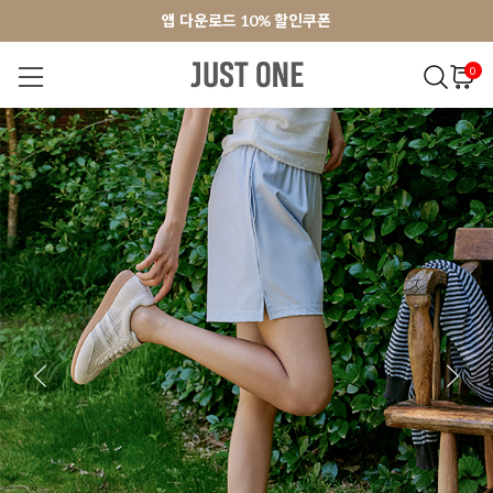
앱 다운로드 10% 할인쿠폰
앱 다운로드 10% 할인쿠폰
회원가입 쿠폰 3000원
회원가입 쿠폰 3000원
0
NEW 7%
BEST
오늘출발
MADE . J
상의
팬츠
아우