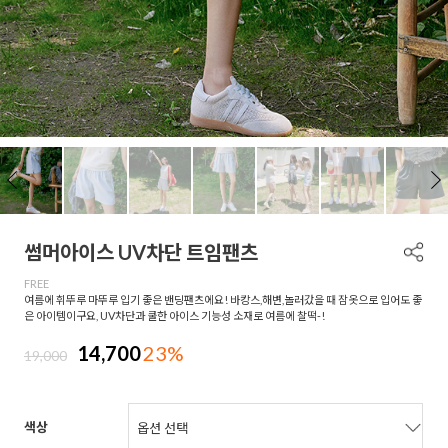
썸머아이스 UV차단 트임팬츠
FREE
여름에 휘뚜루 마뚜루 입기 좋은 밴딩팬츠에요! 바캉스,해변,놀러갔을 때 잠옷으로 입어도 좋
은 아이템이구요, UV차단과 쿨한 아이스 기능성 소재로 여름에 찰떡-!
14,700
23%
19,000
색상