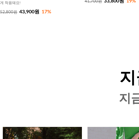
33,800원
19%
41,700원
게 착용돼요!
43,900원
17%
52,800원
지
지금