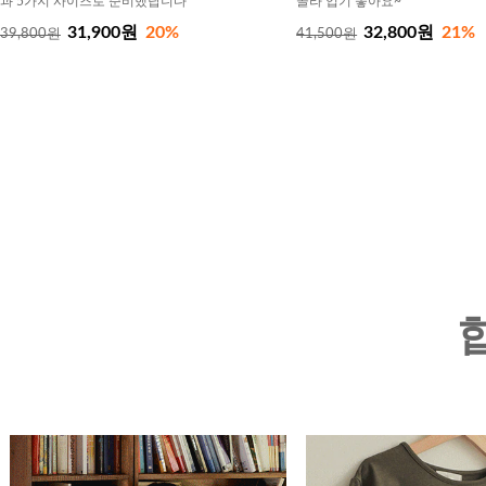
과 5가지 사이즈로 준비했답니다
골라 입기 좋아요~
31,900원
20%
32,800원
21%
39,800원
41,500원