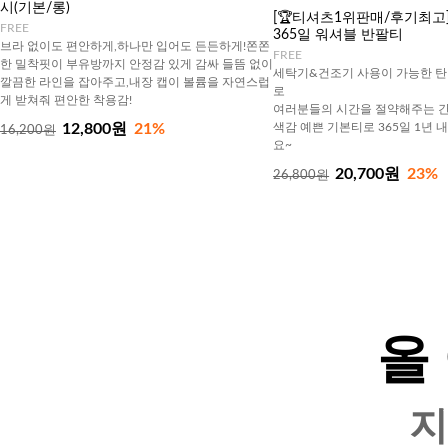
시(기본/롱)
[🏆티셔츠1위판매/후기최고][J
FREE
365일 워셔블 반팔티
브라 없이도 편안하게,하나만 입어도 든든하게!쫀쫀
FREE
한 밀착핏이 부유방까지 안정감 있게 감싸 들뜸 없이
세탁기&건조기 사용이 가능한 탄
깔끔한 라인을 잡아주고,내장 캡이 볼륨을 자연스럽
로
게 받쳐줘 편안한 착용감!
여러분들의 시간을 절약해주는 간
12,800원
21%
색감 예쁜 기본티로 365일 1년 
16,200원
요~
20,700원
23%
26,800원
올
지