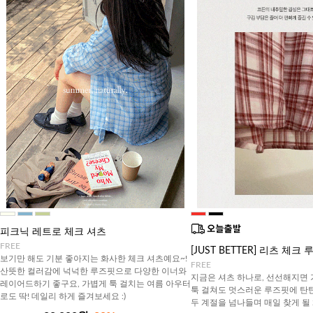
피크닉 레트로 체크 셔츠
FREE
[JUST BETTER] 리츠 체
보기만 해도 기분 좋아지는 화사한 체크 셔츠예요~!
FREE
산뜻한 컬러감에 넉넉한 루즈핏으로 다양한 이너와
지금은 셔츠 하나로, 선선해지면
레이어드하기 좋구요, 가볍게 툭 걸치는 여름 아우터
툭 걸쳐도 멋스러운 루즈핏에 탄
로도 딱! 데일리 하게 즐겨보세요 :)
두 계절을 넘나들며 매일 찾게 될 