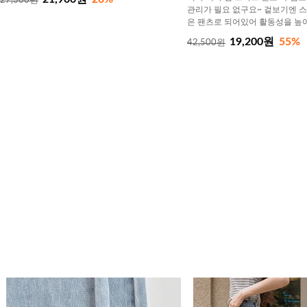
27,300원
관리가 필요 없구요~ 겉보기엔 
은 팬츠로 되어있어 활동성을 높
19,200원
55%
42,500원