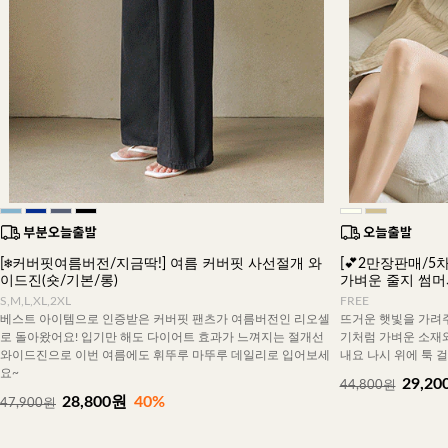
[❄️커버핏여름버전/지금딱!] 여름 커버핏 사선절개 와
[💕2만장판매/5차
이드진(숏/기본/롱)
가벼운 줄지 썸
S,M,L,XL,2XL
FREE
베스트 아이템으로 인증받은 커버핏 팬츠가 여름버전인 리오셀
뜨거운 햇빛을 가려주
로 돌아왔어요! 입기만 해도 다이어트 효과가 느껴지는 절개선
기처럼 가벼운 소재
와이드진으로 이번 여름에도 휘뚜루 마뚜루 데일리로 입어보세
내요 나시 위에 툭 
요~
29,20
44,800원
28,800원
40%
47,900원