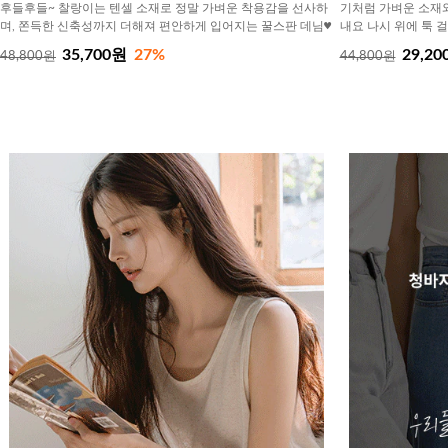
후들후들~ 찰랑이는 텐셀 소재로 정말 가벼운 착용감을 선사하
기처럼 가벼운 소재
며, 쫀득한 신축성까지 더해져 편안하게 입어지는 꿀스판 데님♥
내요 나시 위에 툭 
35,700원
27%
29,20
48,800원
44,800원