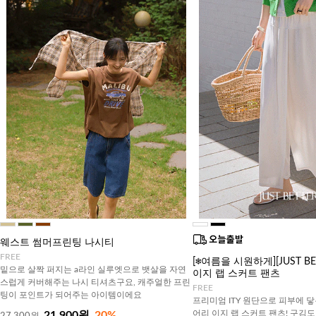
웨스트 썸머프린팅 나시티
FREE
[❄️여름을 시원하게][JUST B
밑으로 살짝 퍼지는 a라인 실루엣으로 뱃살을 자연
이지 랩 스커트 팬츠
스럽게 커버해주는 나시 티셔츠구요, 캐주얼한 프린
FREE
팅이 포인트가 되어주는 아이템이에요
프리미엄 ITY 원단으로 피부에 닿
어리 이지 랩 스커트 팬츠! 구김
21,900원
20%