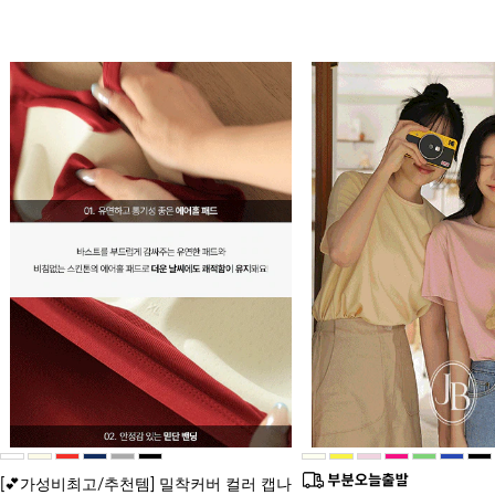
[💕가성비최고/추천템] 밀착커버 컬러 캡나