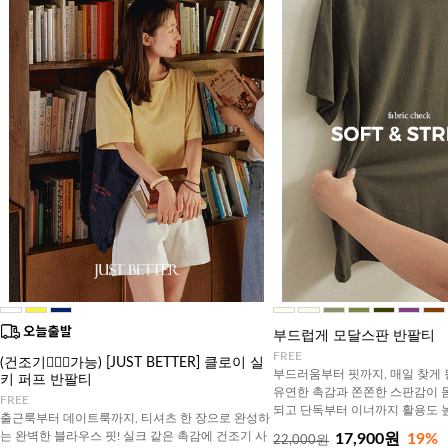
부드럽게 모달스판 반팔티
FREE
(건조기🙆🏻‍♀️가능) [JUST BETTER] 클로이 실
부드러움부터 핏까지, 매일 찾게 
키 퍼프 반팔티
유연한 촉감과 쫀쫀한 스판감이 
FREE
되고 단독부터 이너까지 활용도 
출근룩부터 데이트룩까지, 티셔츠 한 장으로 완성하
는 완벽한 블라우스 핏! 실크 같은 촉감에 건조기 사
17,900원
19%
22,000원