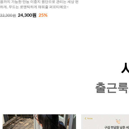
용까지 가능한 만능 이중지 원단으로 관리는 세상 편
하게, 무드는 로맨틱하게 채워줄 퍼프티예요~
24,300원
25%
32,300원
출근룩