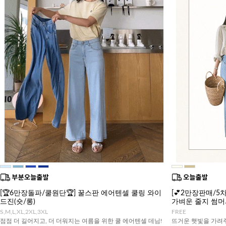
[🏆6만장돌파/쿨원단🏆] 꿀스판 에어텐셀 쿨링 와이
[💕2만장판매/5차
드진(숏/롱)
가벼운 줄지 썸
S,M,L,XL,2XL,3XL
FREE
점점 더 길어지고, 더 더워지는 여름을 위한 쿨 에어텐셀 데님!
뜨거운 햇빛을 가려주