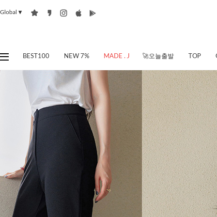
Global
▼
BEST100
NEW 7%
MADE . J
🚀오늘출발
TOP