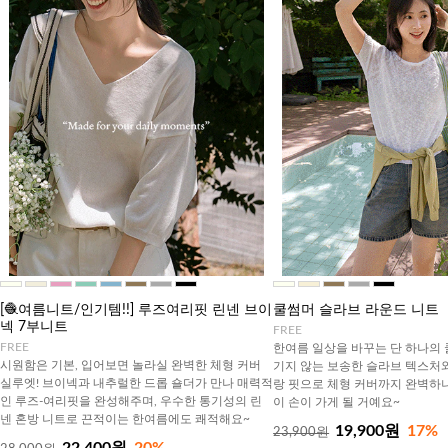
[🧶여름니트/인기템!!] 루즈여리핏 린넨 브이
쿨썸머 슬라브 라운드 니트
넥 7부니트
FREE
FREE
한여름 일상을 바꾸는 단 하나의 
시원함은 기본, 입어보면 놀라실 완벽한 체형 커버
기지 않는 보송한 슬라브 텍스처
실루엣! 브이넥과 내추럴한 드롭 숄더가 만나 매력적
랑 핏으로 체형 커버까지 완벽하니
인 루즈-여리핏을 완성해주며, 우수한 통기성의 린
이 손이 가게 될 거예요~
넨 혼방 니트로 끈적이는 한여름에도 쾌적해요~
19,900원
17%
23,900원
22,400원
20%