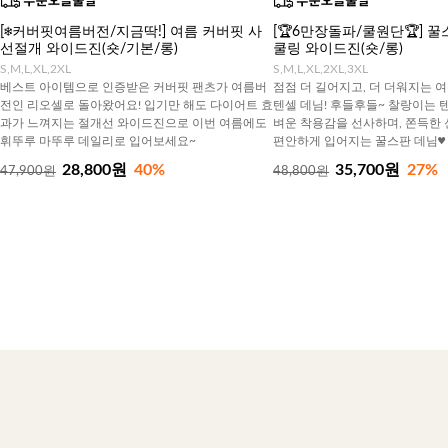
[❄️커버핏여름버전/지금딱!] 여름 커버핏 사
[🏆6만장돌파/쿨원단🏆] 
선절개 와이드진(숏/기본/롱)
쿨링 와이드진(숏/롱)
S,M,L,XL,2XL
S,M,L,XL,2XL,3XL
베스트 아이템으로 인증받은 커버핏 팬츠가 여름버
점점 더 길어지고, 더 더워지는 
전인 리오셀로 돌아왔어요! 입기만 해도 다이어트 효
텐셀 데님! 후들후들~ 찰랑이는 
과가 느껴지는 절개선 와이드진으로 이번 여름에도
벼운 착용감을 선사하며, 쫀득한
휘뚜루 마뚜루 데일리로 입어보세요~
편안하게 입어지는 꿀스판 데님♥
28,800원
40%
35,700원
27%
47,900원
48,800원