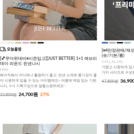
[❄️4만장판매/
(숏/기본/롱)
[💕무더위대비❄️시즌입고][JUST BETTER] 1+1 에브리
S,M,L,XL,2XL
데이 라운드 린넨나시
가볍고 시원하게 입기
FREE
가지 사이즈로 구성된
베이직해서 어디에나 활용하기 좋고, 린넨 소재로 통기성이 좋
아 시원하게 입을 수 있는 아이템에요~ 여름에 매일 입는 기본
36,90
47,800원
나시, 1+1 기획구성으로 알뜰쇼핑하세요♡
24,700원
27%
33,800원