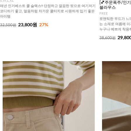
S,M,L,XL
[💕주문폭주/인기템
매년 인기베스트 쿨 슬랙스!! 단정하고 깔끔한 핏으로 여기저기
블라우스
코디하기 좋고, 얼음처럼 차가운 쿨터치로 시원하게 입기 좋은
FREE
아이템
로맨틱한 무드가 느
는 소재로 여름에 이
23,800원
27%
32,500원
누구나 예쁘게 착용하
29,80
38,600원