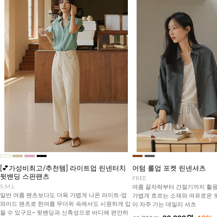
[💕가성비최고/추천템] 라이트업 린넨터치
어텀 롤업 포켓 린넨셔츠
뒷밴딩 스판팬츠
FREE
S,M,L
여름 끝자락부터 간절기까지 활용
일반 여름 팬츠보다도 더욱 가볍게 나온 라이트-업
가볍게 흐르는 소재와 여유로운 
와이드 팬츠로 한여름 무더위 속에서도 시원하게 입
이 자주 가는 데일리 셔츠
을 수 있구요~ 뒷밴딩과 신축성으로 바디에 편안하