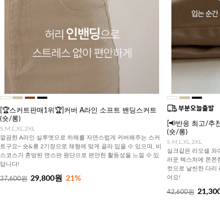
[🏆스커트판매1위🏆]커버 A라인 소프트 밴딩스커트
(숏/롱)
[📢반응 최고/
S,M,L,XL,2XL
(숏/롱)
깔끔한 A라인 실루엣으로 하체를 자연스럽게 커버해주는 스커
S,M,L,XL,2XL
트구요~ 숏&롱 2기장으로 체형에 맞게 골라 입을 수 있으며, 비
실크같은 리오셀 와이
스코스가 혼방된 면스판 원단으로 편안한 활동성을 느낄 수 있
러운 텍스처에 쫀쫀한
답니다!
컷으로 날씬한 다리 
29,800원
21%
어요!
37,600원
21,30
42,600원