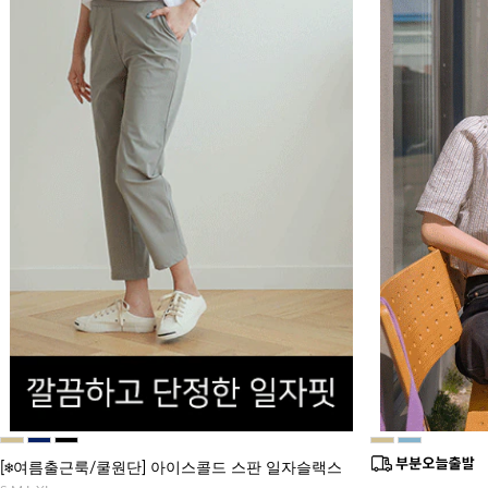
[❄️여름출근룩/쿨원단] 아이스콜드 스판 일자슬랙스