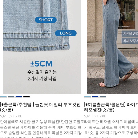
[❄️출근룩/추천템!] 늘씬핏 데일리 부츠컷진
[❄️여름출근룩/쿨원단] 라
(숏/롱)
리오셀진(숏/롱)
S,M,L,XL,2XL
S,M,L,XL,2XL
한여름에도 시원한 쿨 기능성 데님진! 탄탄한 고밀도
라이트한 리오셀 소재로 여름에 
논스판 원단이 하체를 정돈해 주며, 세미 부츠컷 핏
기 좋구요, 절개로 핏이 예뻐 보
으로 슬림한 라인을 연출해줘요.폭넓은 2가지 기장
요! 숏, 롱 2가지 기장으로 구성