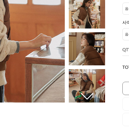
사
QT
TO