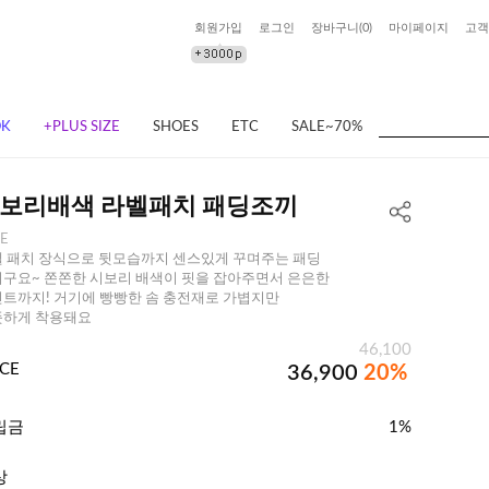
회원가입
로그인
장바구니(
0
)
마이페이지
고객
OK
+PLUS SIZE
SHOES
ETC
SALE~70%
보리배색 라벨패치 패딩조끼
EE
 패치 장식으로 뒷모습까지 센스있게 꾸며주는 패딩
구요~ 쫀쫀한 시보리 배색이 핏을 잡아주면서 은은한
트까지! 거기에 빵빵한 솜 충전재로 가볍지만
뜻하게 착용돼요
46,100
ICE
36,900
20%
립금
1%
상