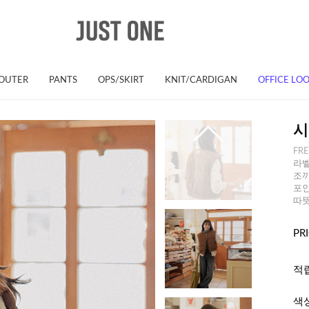
OUTER
PANTS
OPS/SKIRT
KNIT/CARDIGAN
OFFICE LO
시
FR
라벨
조끼
포인
따
PR
적
색