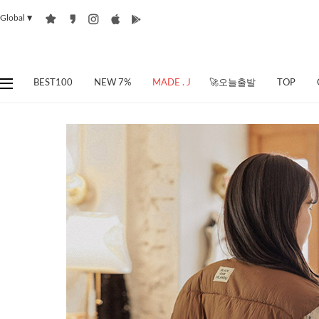
Global
▼
BEST100
NEW 7%
MADE . J
🚀오늘출발
TOP