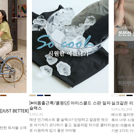
[❄️여름출근룩/쿨원단] 아이스콜드 스판 일자
실크같은 리
슬랙스
S,M,L,XL,2XL
UST BETTER]
S,M,L,XL
베스트 셀러엔 
매년 인기베스트 쿨 슬랙스!! 단정하고 깔끔한 핏으
촉이 너무 시
로 여기저기 코디하기 좋고, 얼음처럼 차가운 쿨터치
팬츠! 여름에 
탄한 워셔블 소재
로 시원하게 입기 좋은 아이템
기본 2가지 