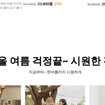
23,800원
27%
편한 반팔 티셔츠!
2
32,500원
36,800원
내내 돌려 입기 좋아
올 여름 걱정끝~ 시원한
지금부터~ 한여름까지 시원하게