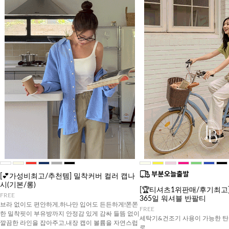
[💕가성비최고/추천템] 밀착커버 컬러 캡나
시(기본/롱)
[🏆티셔츠1위판매/후기최고][J
FREE
365일 워셔블 반팔티
브라 없이도 편안하게,하나만 입어도 든든하게!쫀쫀
FREE
한 밀착핏이 부유방까지 안정감 있게 감싸 들뜸 없이
세탁기&건조기 사용이 가능한 탄
깔끔한 라인을 잡아주고,내장 캡이 볼륨을 자연스럽
로