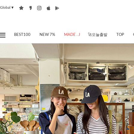
Global
▼
BEST100
NEW 7%
MADE . J
🚀오늘출발
TOP