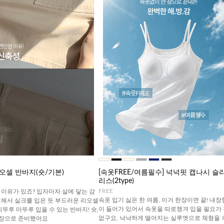
오셀 반바지(숏/기본)
[속옷FREE/여름필수] 넉넉핏 캡나시 슬
리스(2type)
FREE
이유가 있죠? 입자마자 살에 닿는 감
속옷 입기 싫은 한 여름, 이거 한장이면 끝! 내장
원해서 실크를 입은 듯 부드러운 리오셀
이 들어가 있어서 속옷을 따로챙겨 입을 필요가
휘뚜루 마뚜루 입을 수 있는 반바지! 숏,
없구요, 낙낙하게 떨어지는 실루엣으로 체형을 
기장으로 준비했어요