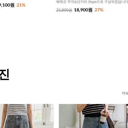
해줘요 무지&단가라 2type으로 구성되었답니
9,100원
21%
18,900원
27%
25,800원
 진
더