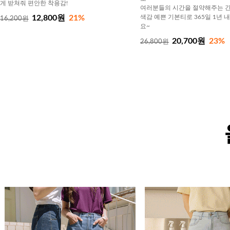
게 받쳐줘 편안한 착용감!
여러분들의 시간을 절약해주는 간
12,800원
21%
색감 예쁜 기본티로 365일 1년 
16,200원
요~
20,700원
23%
26,800원