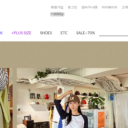
회원가입
로그인
장바구니(
0
)
마이페이지
고객
OK
+PLUS SIZE
SHOES
ETC
SALE~70%