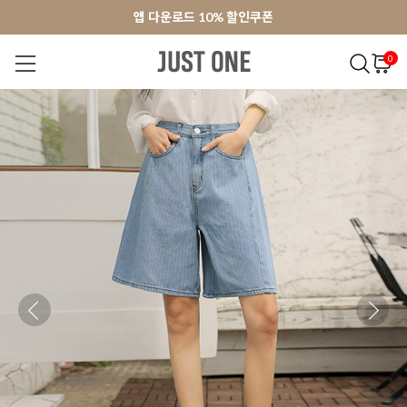
앱 다운로드 10% 할인쿠폰
앱 다운로드 10% 할인쿠폰
회원가입 쿠폰 3000원
회원가입 쿠폰 3000원
0
NEW 7%
BEST
오늘출발
MADE . J
상의
팬츠
아우