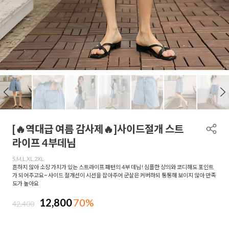
[🔥역대급 여름 감사제🔥]사이드절개 스트
라이프 4부데님
S,M,L,XL,2XL
흔하지 않아 소장 가치가 있는 스트라이프 패턴의 4부 데님! 심플한 상의와 코디해도 포인트
가 되어주고요~ 사이드 절개선이 시선을 잡아주어 군살은 커버하되 통통해 보이지 않아 만족
도가 높아요
12,800
70%
42,400