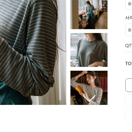
사
QT
TO