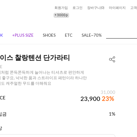
회원가입
로그인
장바구니(
0
)
마이페이지
고객
OK
+PLUS SIZE
SHOES
ETC
SALE~70%
이스 찰랑텐션 단가라티
EE
처럼 쫀득쫀득하게 늘어나는 티셔츠로 편안하게
 좋구요, 넉넉한 품과 스트라이프 패턴이라 하나만
도 캐주얼한 무드를 더해줘요
31,000
ICE
23,900
23%
립금
1%
상