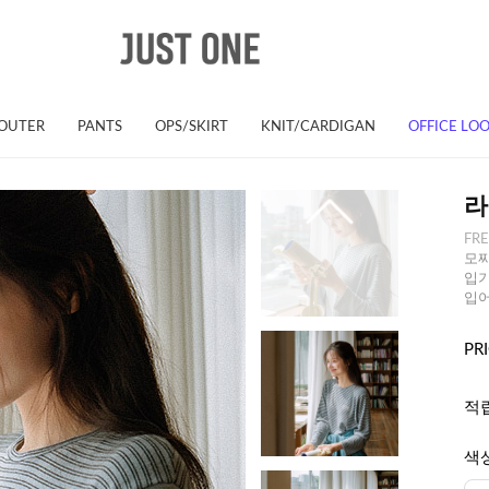
OUTER
PANTS
OPS/SKIRT
KNIT/CARDIGAN
OFFICE LO
라
FR
모찌
입기
입어
PR
적
색