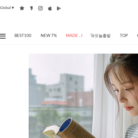
Global
▼
BEST100
NEW 7%
MADE . J
🚀오늘출발
TOP