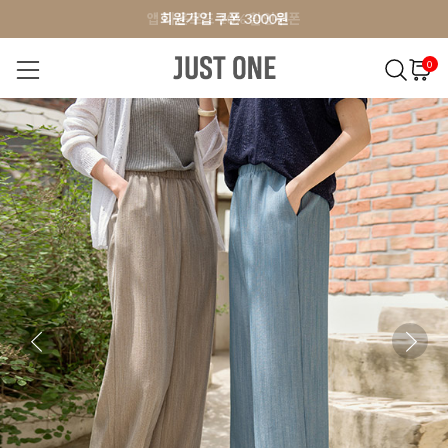
앱 다운로드 10% 할인쿠폰
앱 다운로드 10% 할인쿠폰
회원가입 쿠폰 3000원
0
NEW 7%
BEST
오늘출발
MADE . J
상의
팬츠
아우