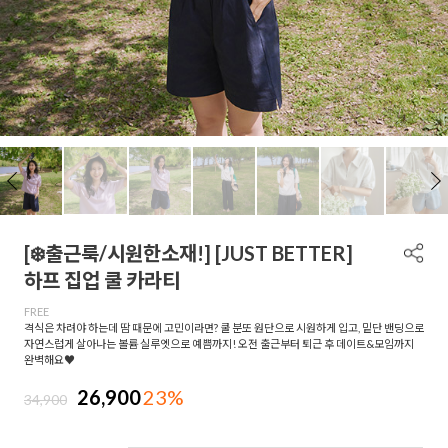
[❄️출근룩/시원한소재!] [JUST BETTER]
하프 집업 쿨 카라티
FREE
격식은 차려야 하는데 땀 때문에 고민이라면? 쿨 분또 원단으로 시원하게 입고, 밑단 밴딩으로
자연스럽게 살아나는 볼륨 실루엣으로 예쁨까지! 오전 출근부터 퇴근 후 데이트&모임까지
완벽해요♥
26,900
23%
34,900