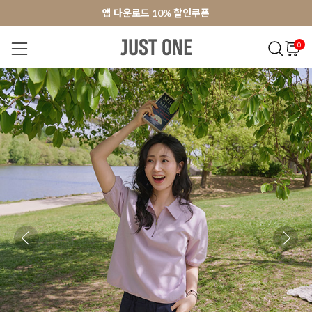
앱 다운로드 10% 할인쿠폰
앱 다운로드 10% 할인쿠폰
회원가입 쿠폰 3000원
회원가입 쿠폰 3000원
0
NEW 7%
BEST
오늘출발
MADE . J
상의
팬츠
아우