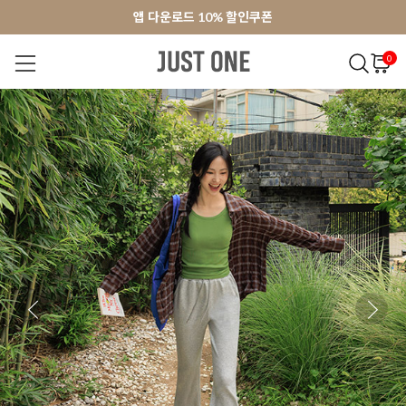
앱 다운로드 10% 할인쿠폰
앱 다운로드 10% 할인쿠폰
회원가입 쿠폰 3000원
0
NEW 7%
BEST
오늘출발
MADE . J
상의
팬츠
아우