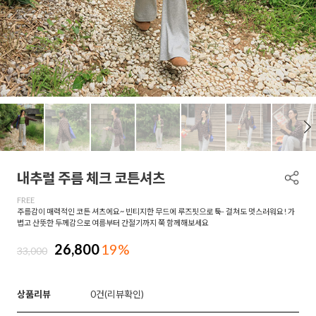
내추럴 주름 체크 코튼셔츠
FREE
주름감이 매력적인 코튼 셔츠에요~ 빈티지한 무드에 루즈핏으로 툭- 걸쳐도 멋스러워요! 가
볍고 산뜻한 두께감으로 여름부터 간절기까지 쭉 함께해보세요
26,800
19%
33,000
상품리뷰
0