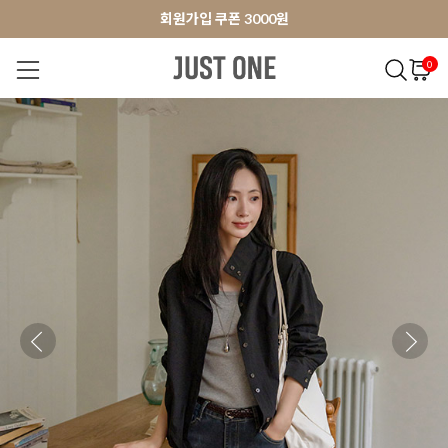
앱 다운로드 10% 할인쿠폰
앱 다운로드 10% 할인쿠폰
회원가입 쿠폰 3000원
0
NEW 7%
BEST
오늘출발
MADE . J
상의
팬츠
아우