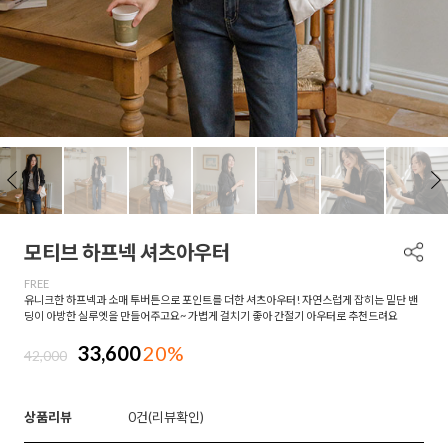
모티브 하프넥 셔츠아우터
FREE
유니크한 하프넥과 소매 투버튼으로 포인트를 더한 셔츠아우터! 자연스럽게 잡히는 밑단 밴
딩이 아방한 실루엣을 만들어주고요~ 가볍게 걸치기 좋아 간절기 아우터로 추천드려요
33,600
20%
42,000
상품리뷰
0